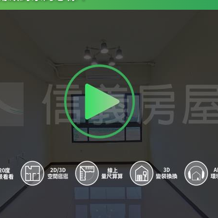
8
藝術名廈
9
龍安國小
A
波特曼花園廣場
B
龍安國小一
C
波特曼花園廣場
D
龍安國小
E
文學苑社區
F
文學苑社區
G
文中路一段47巷
H
龍安國小
I
銀河餐廳
J
戶政地政所
K
戶政地政所