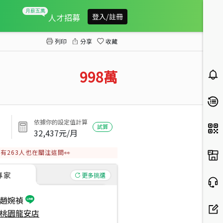
近學校小資兩房
人才招募
登入/註冊
列印
分享
收藏
998
萬
依據你的設定值計算
試算
32,437
元/月
有
263
人也在關注這間👀
專家
更多挑選
趙婉禎
桃園龍安店