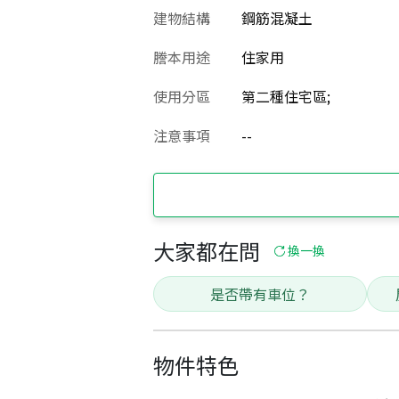
建物結構
鋼筋混凝土
謄本用途
住家用
使用分區
第二種住宅區;
注意事項
--
大家都在問
換一換
是否帶有車位？
物件特色