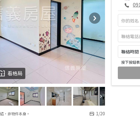
09
聯絡時間：皆
按下按鈕表
看格局
1
/
20
紹，非物件本身。