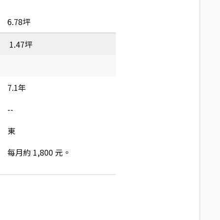
6.78坪
1.47坪
7.1年
--
東
每月約 1,800 元。