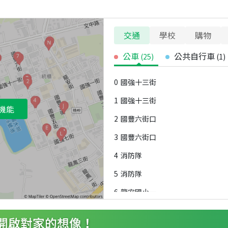
交通
學校
購物
公車
公共自行車
(
25
)
(
1
)
0
國強十三街
1
國強十三街
機能
2
國豐六街口
3
國豐六街口
4
消防隊
5
消防隊
6
龍安國小一
7
藝術名廈