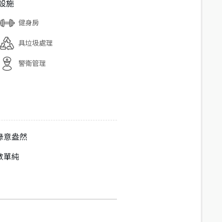
設施
健身房
具垃圾處理
警衛管理
綠意盎然
數單純