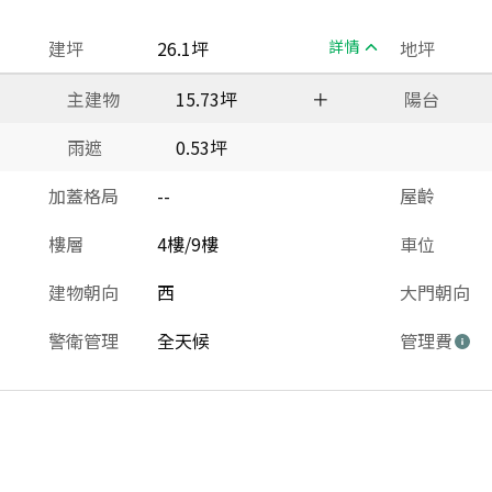
建坪
26.1坪
詳情
地坪
主建物
15.73坪
＋
陽台
雨遮
0.53坪
加蓋格局
--
屋齡
樓層
4樓/9樓
車位
建物朝向
西
大門朝向
警衛管理
全天候
管理費