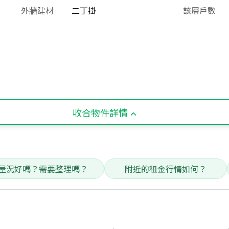
外牆建材
二丁掛
該層戶數
收合物件詳情
屋況好嗎？需要整理嗎？
附近的租金行情如何？