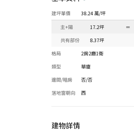
建坪單價
38.24 萬/坪
主+陽
17.2坪
＝
共有部份
8.37坪
格局
2房2廳1衛
類型
華廈
邊間/暗房
否/否
落地窗朝向
西
建物詳情