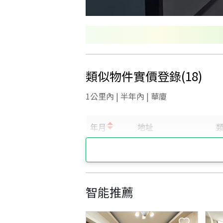
類似物件實價登錄
(
18
)
1公里內 | 半年內 | 華廈
智能推薦