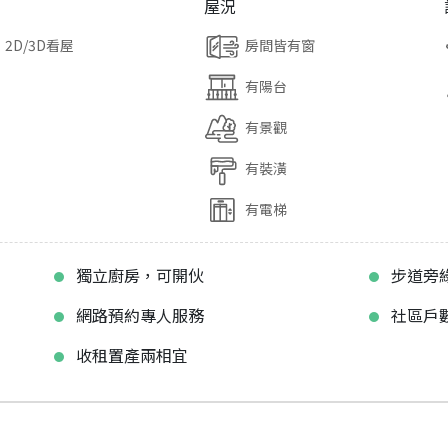
屋況
2D/3D看屋
房間皆有窗
有陽台
有景觀
有裝潢
有電梯
獨立廚房，可開伙
步道旁
網路預約專人服務
社區戶
收租置產兩相宜