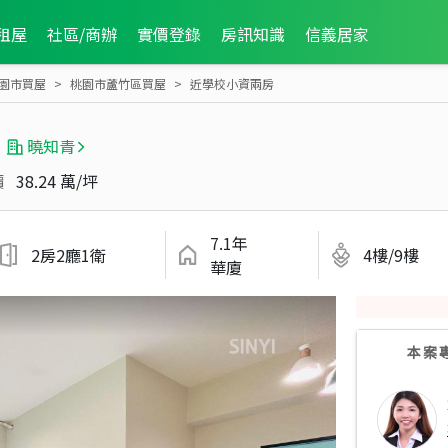
租屋
社區/商辦
實價登錄
房訊知識
信義居家
園市買屋
桃園市蘆竹區買屋
近學校小資兩房
曉知青
價
38.24 萬/坪
7.1年
2房2廳1衛
4樓/9樓
華廈
本案