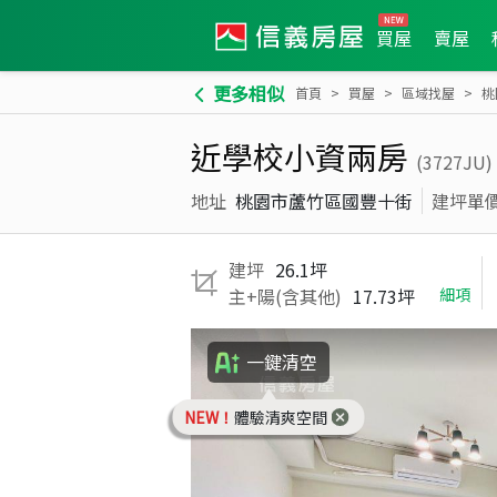
買屋
賣屋
更多相似
首頁
買屋
區域找屋
桃
近學校小資兩房
(3727JU)
地址
桃園市蘆竹區國豐十街
建坪單
建坪
26.1坪
主+陽(含其他)
17.73坪
細項
一鍵清空
NEW！
體驗清爽空間