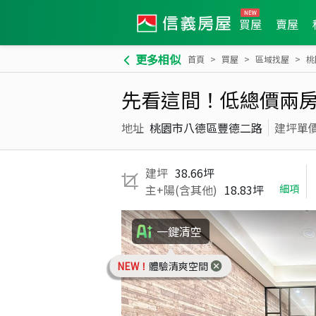
買屋
賣屋
更多相似
首頁
買屋
區域找屋
桃
先看這間！低總價兩
地址
桃園市八德區豐德二路
建坪單
建坪
38.66坪
主+陽(含其他)
18.83坪
細項
一鍵清空
NEW！
體驗清爽空間