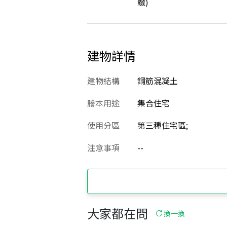
繳)
建物詳情
建物結構
鋼筋混凝土
謄本用途
集合住宅
使用分區
第三種住宅區;
注意事項
--
大家都在問
換一換