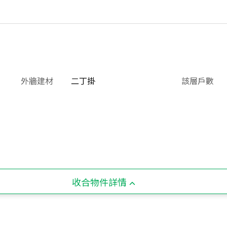
外牆建材
二丁掛
該層戶數
收合物件詳情