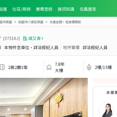
租屋
社區/商辦
實價登錄
房訊知識
信義居家
園市買屋
桃園市八德區買屋
先看這間！低總價兩房
房
(37516J)
城又青
價
本物件含車位，詳洽經紀人員
地坪單價
詳洽經紀人員
7.8年
2房2廳1衛
2樓/15樓
大樓
本案