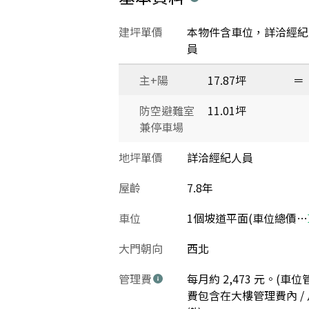
建坪單價
本物件含車位，詳洽經紀
員
主+陽
17.87坪
＝
防空避難室
11.01坪
兼停車場
地坪單價
詳洽經紀人員
屋齡
7.8年
車位
1個坡道平面(車位總價：140萬)
大門朝向
西北
管理費
每月約 2,473 元。(車位
費包含在大樓管理費內 / 