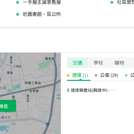
一手屋主誠意售屋
社區管
近圖書館、區公所
交通
學校
購物
捷運
公車
(
1
)
(
29
)
0
建德興豐站(興建中) - 出口
機能