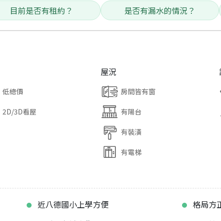
目前是否有租約？
是否有漏水的情況？
屋況
低總價
房間皆有窗
2D/3D看屋
有陽台
有裝潢
有電梯
近八德國小上學方便
格局方