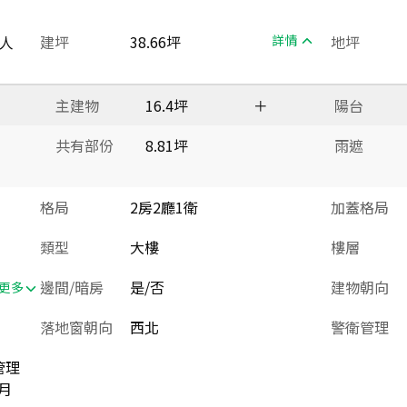
人
建坪
38.66坪
詳情
地坪
主建物
16.4坪
＋
陽台
共有部份
8.81坪
雨遮
格局
2房2廳1衛
加蓋格局
類型
大樓
樓層
邊間/暗房
是/否
建物朝向
更多
落地窗朝向
西北
警衛管理
管理
月