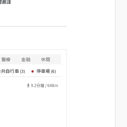
理嚴謹
醫療
金融
休閒
寵物
警消
重要設施
公共自行車
停車場
(
3
)
(
6
)
9.2
分鐘 /
648m