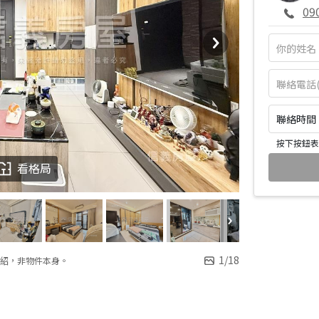
09
聯絡時間：皆
按下按鈕表
看格局
1
/
18
紹，非物件本身。