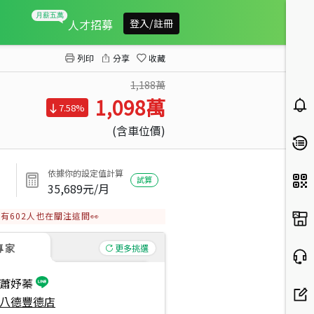
先看這間！低總價兩房
人才招募
登入/註冊
列印
分享
收藏
1,188萬
1,098
萬
7.58%
(含車位價)
依據你的設定值計算
試算
35,689
元/月
有
602
人也在關注這間👀
專家
更多挑選
蕭妤蓁
八德豐德店