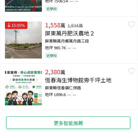
地坪
7506.54
--
--
近學校
1,558
萬
15.05
%
1,834
萬
屏東萬丹肥沃農地２
屏東縣萬丹鄉萬丹路三段
地坪
965.76
--
--
近學校
2,380
萬
恆春海生博物館旁千坪土地
屏東縣恆春鎮仁保路
地坪
1896.6
--
--
更多智能推薦