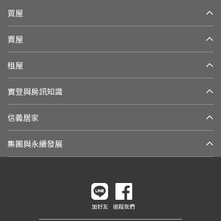
買屋
賣屋
租屋
實登與房訊知識
信義居家
集團與永續發展
加好友
追蹤我們