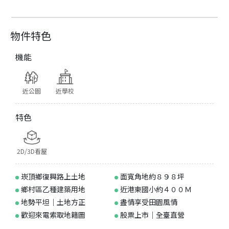
物件特色
機能
近公園
近學校
特色
2D/3D看屋
崁頂鄉復興路上土地
面寬角地約８９８坪
鄉村區乙種建築用地
近港東國小約４００Ｍ
地勢平坦｜土地方正
盡情享受田園風情
歡迎來電索取地籍圖
股票上市｜全臺直營