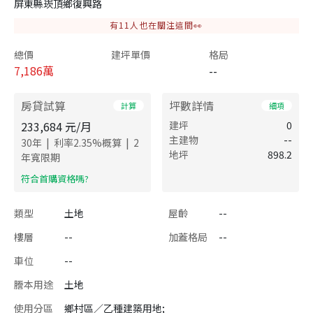
屏東縣崁頂鄉復興路
有
11
人也在關注這間👀
總價
建坪單價
格局
7,186
萬
--
房貸試算
坪數詳情
計算
細項
233,684
元/月
建坪
0
主建物
--
|
|
30
年
利率
2.35
%概算
2
地坪
898.2
年寬限期
​符合首購資格嗎?
類型
土地
屋齡
--
樓層
--
加蓋格局
--
車位
--
謄本用途
土地
使用分區
鄉村區／乙種建築用地;