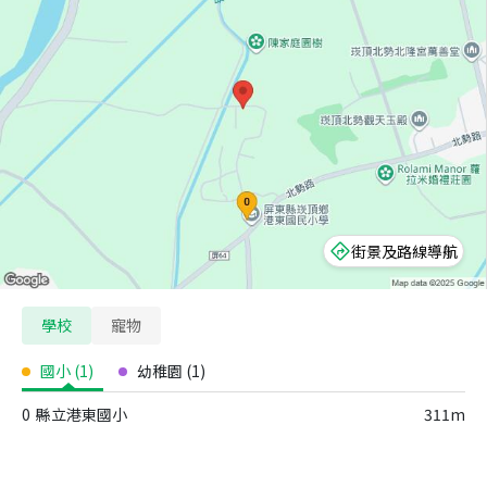
街景及路線導航
學校
寵物
國小
(
1
)
幼稚園
(
1
)
0
縣立港東國小
311m