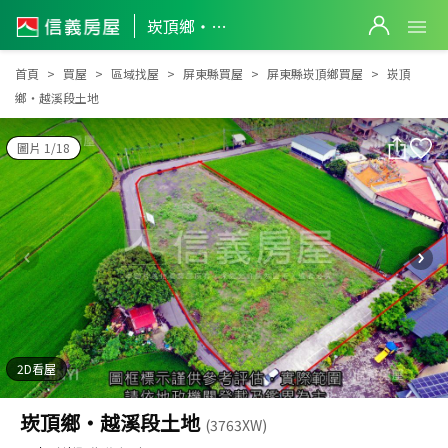
崁頂鄉‧越溪段土地
崁頂鄉‧越溪段土地
首頁
買屋
區域找屋
屏東縣買屋
屏東縣崁頂鄉買屋
崁頂
鄉‧越溪段土地
圖片 1/18
2D看屋
崁頂鄉‧越溪段土地
(3763XW)