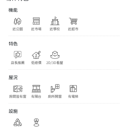
機能
近公園
近市場
近學校
近超市
特色
店長推薦
低總價
2D/3D看屋
屋況
房間皆有窗
有陽台
廁所開窗
有電梯
設施