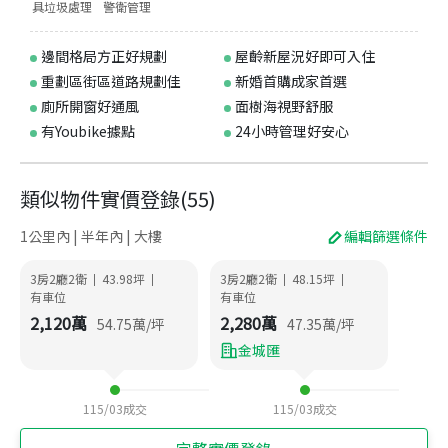
具垃圾處理
警衛管理
邊間格局方正好規劃
屋齡新屋況好即可入住
重劃區街區道路規劃佳
新婚首購成家首選
廁所開窗好通風
面樹海視野舒服
有Youbike據點
24小時管理好安心
類似物件實價登錄
(
55
)
1公里內 | 半年內 | 大樓
編輯篩選條件
3房2廳2衛
43.98
坪
3房2廳2衛
48.15
坪
|
|
|
|
有車位
有車位
2,120
萬
2,280
萬
54.75
萬/坪
47.35
萬/坪
金城匯
115/03
成交
115/03
成交