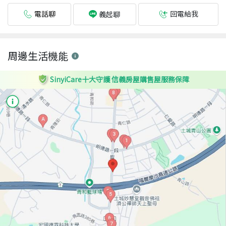
電話聊
回電給我
義起聊
周邊生活機能
SinyiCare十大守護 信義房屋購售屋服務保障