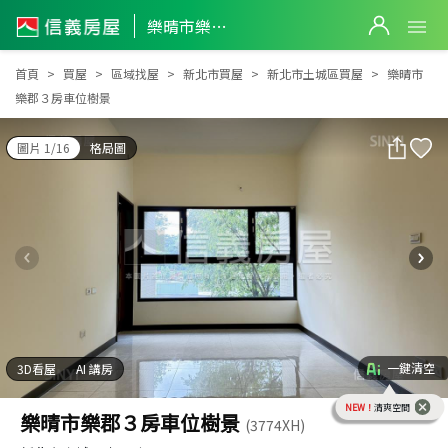
樂晴市樂郡３房車位樹景
樂晴市樂郡３房車位樹景
首頁
買屋
區域找屋
新北市買屋
新北市土城區買屋
樂晴市
樂郡３房車位樹景
圖片 1/16
格局圖
一鍵清空
3D看屋
AI 講房
NEW！
清爽空間
樂晴市樂郡３房車位樹景
(3774XH)