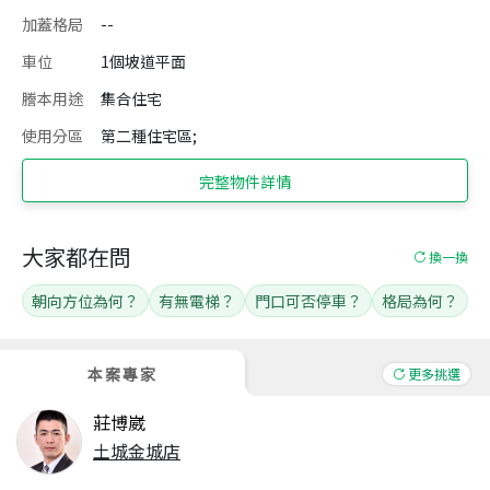
加蓋格局
--
車位
1個坡道平面
謄本用途
集合住宅
使用分區
第二種住宅區;
完整物件詳情
大家都在問
換一換
朝向方位為何？
有無電梯？
門口可否停車？
格局為何？
本案專家
更多挑選
莊博崴
土城金城店