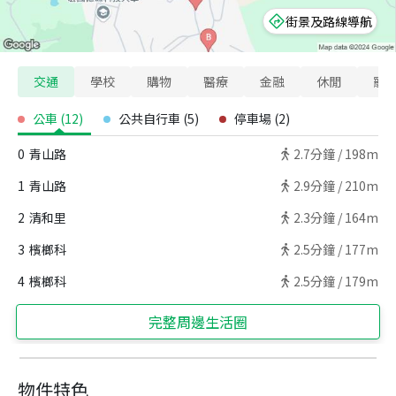
街景及路線導航
交通
學校
購物
醫療
金融
休閒
寵
公車
(
12
)
公共自行車
(
5
)
停車場
(
2
)
0
青山路
2.7
分鐘 /
198m
1
青山路
2.9
分鐘 /
210m
2
清和里
2.3
分鐘 /
164m
3
檳榔科
2.5
分鐘 /
177m
4
檳榔科
2.5
分鐘 /
179m
完整周邊生活圈
物件特色