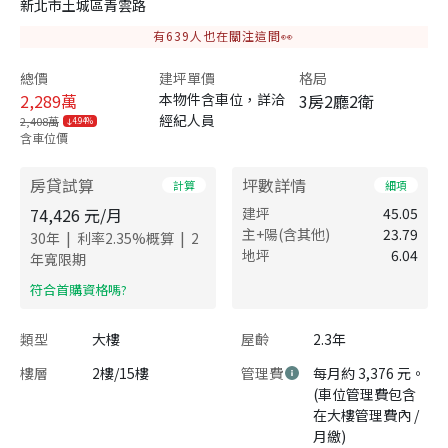
新北市土城區青雲路
有
639
人也在關注這間👀
總價
建坪單價
格局
2,289
萬
本物件含車位，詳洽
3房2廳2衛
經紀人員
2,408萬
4.94%
含車位價
房貸試算
坪數詳情
計算
細項
74,426
元/月
建坪
45.05
主+陽(含其他)
23.79
|
|
30
年
利率
2.35
%概算
2
地坪
6.04
年寬限期
​符合首購資格嗎?
類型
大樓
屋齡
2.3年
樓層
2樓/15樓
管理費
每月約 3,376 元。
(車位管理費包含
在大樓管理費內 /
月繳)