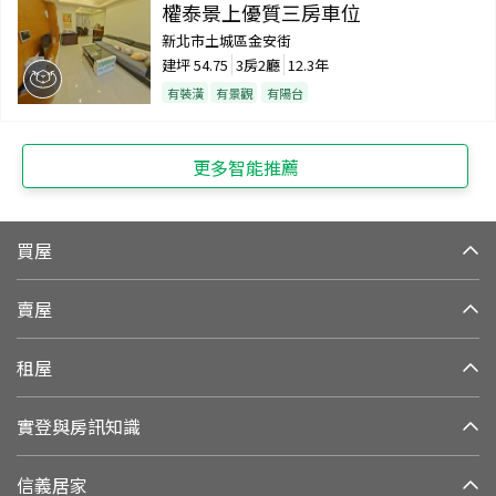
權泰景上優質三房車位
新北市土城區金安街
建坪
54.75
3房2廳
12.3年
有裝潢
有景觀
有陽台
更多智能推薦
買屋
賣屋
租屋
實登與房訊知識
信義居家