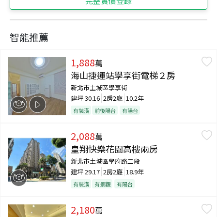
完整實價登錄
智能推薦
1,888
萬
海山捷運站學享街電梯２房
新北市土城區學享街
建坪
30.16
2房2廳
10.2年
有裝潢
前後陽台
有陽台
2,088
萬
皇翔快樂花園高樓兩房
新北市土城區學府路二段
建坪
29.17
2房2廳
18.9年
有裝潢
有景觀
有陽台
2,180
萬