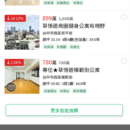
有裝潢
前後陽台
有陽台
899
萬
18.12
%
1,098
萬
草悟道商圈健身公寓有視野
台中市西區昇平街
建坪
33.34
4房4廳(含加蓋)
39.0年
有裝潢
有景觀
有陽台
780
萬
2.26
%
798
萬
專任★草悟道模範街公寓
台中市西區模範街
建坪
30.65
3房2廳
44.6年
前後陽台
有陽台
廁所開窗
更多智能推薦