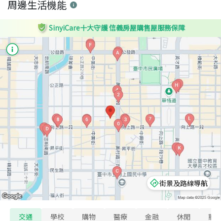
周邊生活機能
SinyiCare十大守護 信義房屋購售屋服務保障
街景及路線導航
交通
學校
購物
醫療
金融
休閒
寵