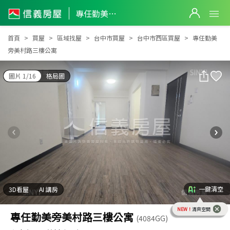
專任勤美旁美村路三樓公寓
專任勤美旁美村路三樓公寓
首頁
買屋
區域找屋
台中市買屋
台中市西區買屋
專任勤美
旁美村路三樓公寓
圖片 1/16
格局圖
一鍵清空
3D看屋
AI 講房
NEW！
清爽空間
專任勤美旁美村路三樓公寓
(4084GG)