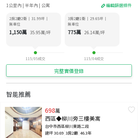
1公里內 | 半年內 | 公寓
編輯篩選條件
2房2廳2衛
31.99
坪
3房2廳1衛
29.65
坪
|
|
|
|
無車位
無車位
1,150
萬
775
萬
35.95
萬/坪
26.14
萬/坪
115/05
成交
115/04
成交
完整實價登錄
智能推薦
698
萬
西區◆柳川旁三樓美寓
台中市西區柳川東路二段
建坪
30.69
3房2廳
46.3年