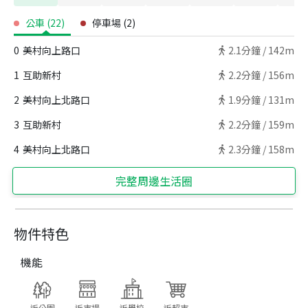
公車
(
22
)
停車場
(
2
)
0
美村向上路口
2.1
分鐘 /
142m
1
互助新村
2.2
分鐘 /
156m
2
美村向上北路口
1.9
分鐘 /
131m
3
互助新村
2.2
分鐘 /
159m
4
美村向上北路口
2.3
分鐘 /
158m
完整周邊生活圈
物件特色
機能
近公園
近市場
近學校
近超市