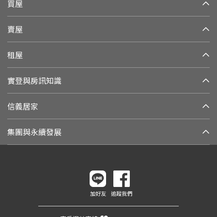
買屋
賣屋
租屋
實登與房訊知識
信義居家
集團與永續發展
加好友
追蹤我們