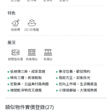
特色
低總價
2D/3D看屋
屋況
房間皆有窗
前後陽台
有陽台
低總價三房，成家首選
專任信義，歡迎預約
稀有三樓，爬梯輕鬆
格局方正，前後採光
近勤美、公益美村路商圈
近向上市場，生活機能佳
梯間乾淨明亮又通風
小環境靜謐，大環境熱鬧
類似物件實價登錄
(
27
)