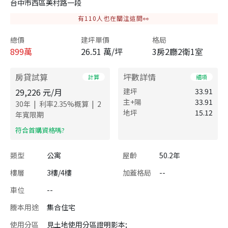
台中市西區美村路一段
有
110
人也在關注這間👀
總價
建坪單價
格局
899
萬
26.51 萬/坪
3房2廳2衛1室
房貸試算
坪數詳情
計算
細項
29,226
元/月
建坪
33.91
主+陽
33.91
|
|
30
年
利率
2.35
%概算
2
地坪
15.12
年寬限期
​符合首購資格嗎?
類型
公寓
屋齡
50.2年
樓層
3樓/4樓
加蓋格局
--
車位
--
謄本用途
集合住宅
使用分區
見土地使用分區證明影本;