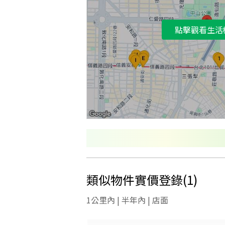
點擊觀看生活
類似物件實價登錄
(
1
)
1公里內 | 半年內 | 店面