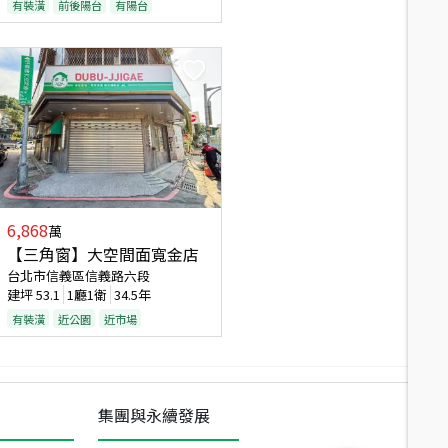
有裝潢
前後陽台
有陽台
6,868
萬
【三角窗】大空間面寬金店
台北市信義區信義路六段
建坪
53.1
1廳1衛
34.5年
有裝潢
近公園
近市場
集團與永續發展