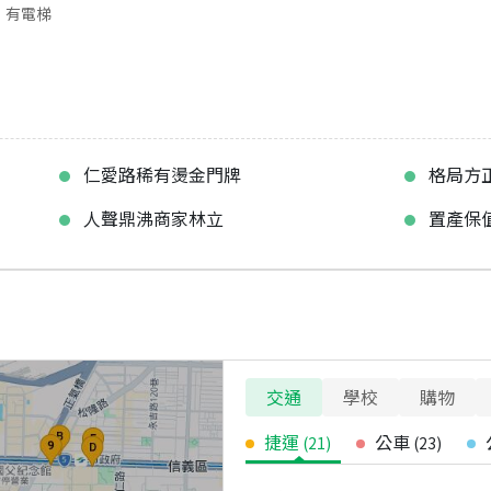
有電梯
仁愛路稀有燙金門牌
格局方
人聲鼎沸商家林立
置產保
交通
學校
購物
捷運
公車
(
21
)
(
23
)