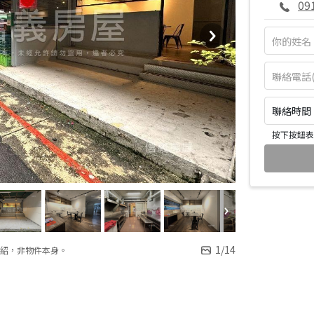
09
聯絡時間：皆
按下按鈕表
1
/
14
紹，非物件本身。