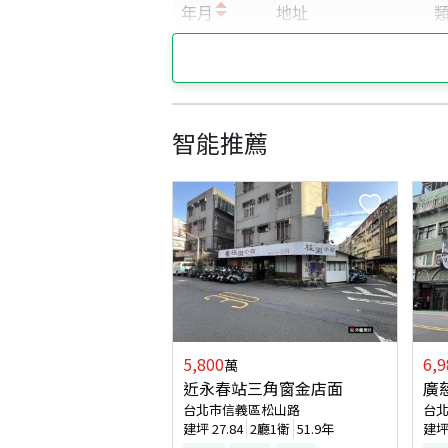
智能推薦
5,800
6,9
萬
近永春站三角窗金店面
廣
台北市信義區松山路
台
建坪
27.84
2廳1衛
51.9年
建