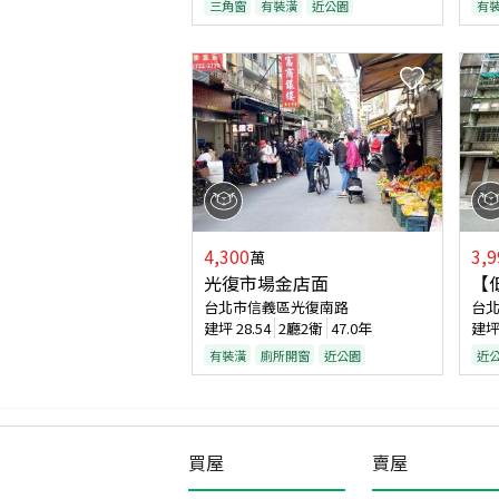
三角窗
有裝潢
近公園
有
4,300
3,9
萬
光復市場金店面
【
台北市信義區光復南路
台
建坪
28.54
2廳2衛
47.0年
建
有裝潢
廁所開窗
近公園
近
買屋
賣屋