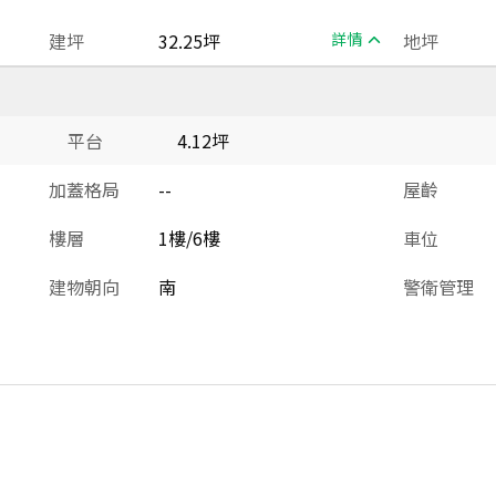
建坪
32.25坪
詳情
地坪
平台
4.12坪
加蓋格局
--
屋齡
樓層
1樓/6樓
車位
建物朝向
南
警衛管理