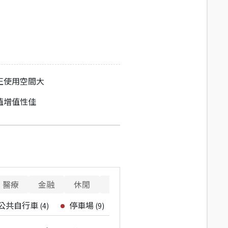
正使用空間大
值增值性佳
醫療
金融
休閒
寵物
重要設施
公共自行車
停車場
(
4
)
(
9
)