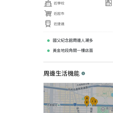
近學校
近超市
近捷運
國父紀念館周邊人潮多
黃金地段角間一樓店面
周邊生活機能