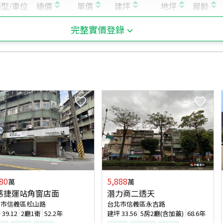
D
市政府站 - 出口3
完整實價登錄
E
信義安和站 - 出口4
F
市政府站 - 出口4
G
信義安和站 - 出口3
H
信義安和站 - 出口1
I
信義安和站 - 出口2A
J
信義安和站 - 出口2
K
象山站 - 出口1
80
5,888
萬
萬
慈捷運站角窗店面
潛力商二透天
北市信義區松山路
台北市信義區永吉路
坪
39.12
2廳1衛
52.2年
建坪
33.56
5房2廳(含加蓋)
68.6年