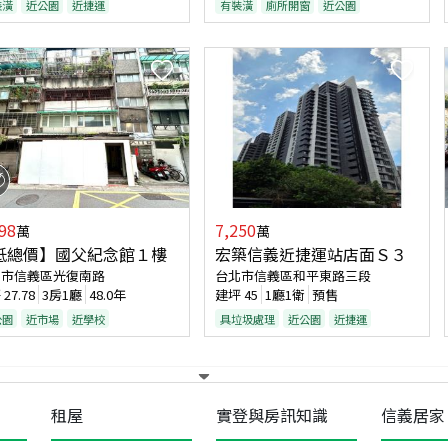
裝潢
近公園
近捷運
有裝潢
廁所開窗
近公園
98
7,250
萬
萬
低總價】國父紀念館１樓
宏築信義近捷運站店面Ｓ３
北市信義區光復南路
台北市信義區和平東路三段
坪
27.78
3房1廳
48.0年
建坪
45
1廳1衛
預售
公園
近市場
近學校
具垃圾處理
近公園
近捷運
租屋
實登與房訊知識
信義居家