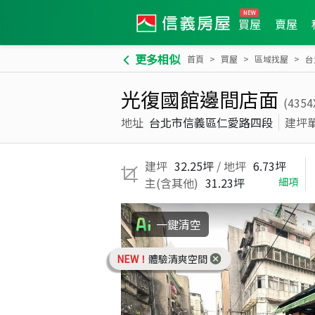
買屋
賣屋
更多相似
首頁
買屋
區域找屋
台
光復國館邊間店面
(4354
地址
台北市信義區仁愛路四段
建坪
建坪
32.25坪
/ 地坪
6.73坪
主(含其他)
31.23坪
細項
一鍵清空
NEW！
體驗清爽空間