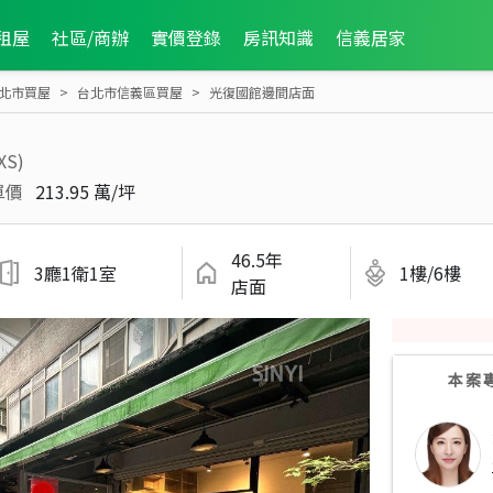
租屋
社區/商辦
實價登錄
房訊知識
信義居家
北市買屋
台北市信義區買屋
光復國館邊間店面
XS)
單價
213.95 萬/坪
46.5年
3廳1衛1室
1樓/6樓
店面
本案