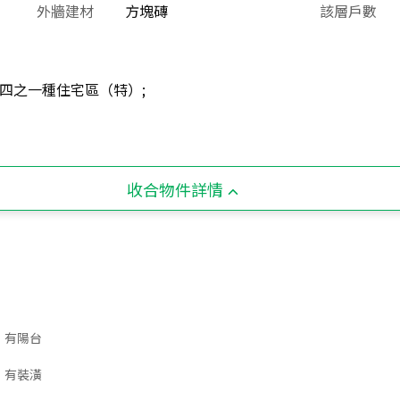
外牆建材
方塊磚
該層戶數
四之一種住宅區（特）;
收合物件詳情
有陽台
有裝潢