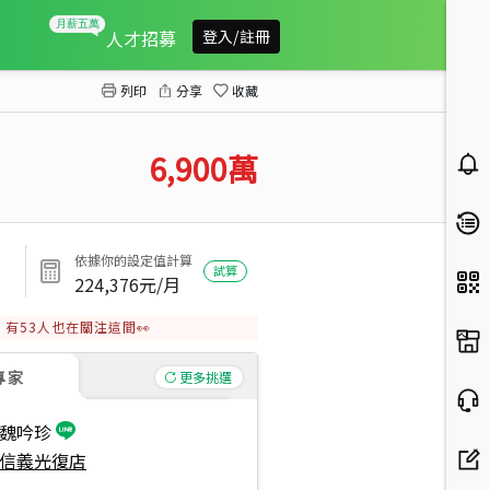
光復國館邊間店面
人才招募
登入/註冊
列印
分享
收藏
6,900
萬
依據你的設定值計算
試算
224,376
元/月
有
53
人也在關注這間👀
專家
更多挑選
魏吟珍
信義光復店