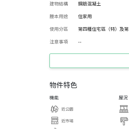
建物結構
鋼筋混凝土
謄本用途
住家用
使用分區
第四種住宅區（特）及第
注意事項
--
物件特色
機能
屋況
近公園
近市場