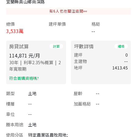
宜蘭縣員山鄉尚深路
有
6
人也在關注這間👀
總價
建坪單價
格局
3,533
萬
--
房貸試算
坪數詳情
計算
細項
114,871
元/月
建坪
0
主建物
--
|
|
30
年
利率
2.35
%概算
2
地坪
1413.45
年寬限期
​符合首購資格嗎?
類型
土地
屋齡
--
樓層
--
加蓋格局
--
車位
--
謄本用途
土地
使用分區
特定農業區農牧用地;