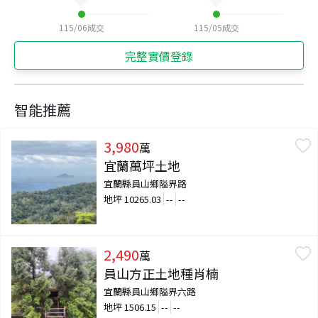
115/06
成交
115/05
成交
完整實價登錄
智能推薦
3,980
萬
宜蘭萬坪土地
宜蘭縣員山鄉隘界路
地坪
10265.03
--
--
2,490
萬
員山方正土地種肖楠
宜蘭縣員山鄉隘界六路
地坪
1506.15
--
--