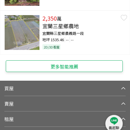
2,350
萬
宜蘭三星鄉農地
宜蘭縣三星鄉農義路一段
地坪
1535.46
--
--
2D/3D看屋
更多智能推薦
買屋
賣屋
租屋
義起聊