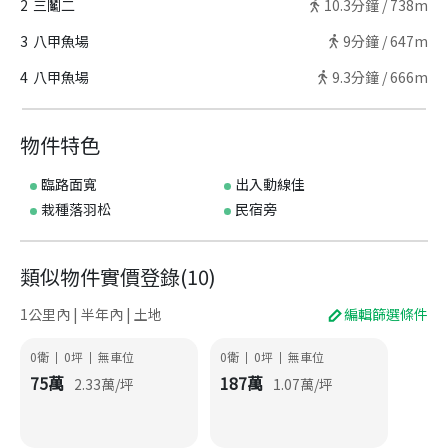
2
三鬮二
10.3
分鐘 /
738m
3
八甲魚場
9
分鐘 /
647m
4
八甲魚場
9.3
分鐘 /
666m
物件特色
臨路面寬
出入動線佳
栽種落羽松
民宿旁
類似物件實價登錄
(
10
)
1公里內 | 半年內 | 土地
編輯篩選條件
0衛
0
坪
無車位
0衛
0
坪
無車位
|
|
|
|
75
萬
187
萬
2.33
萬/坪
1.07
萬/坪