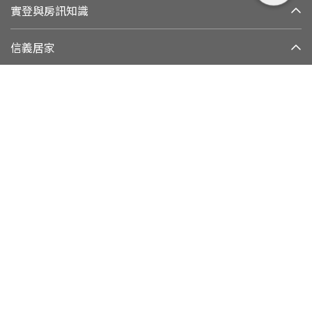
實登與房訊知識
信義居家
集團與永續發展
加好友
追蹤我們
客戶權益專線
：
0800-211-922
網路客服：
(02)2755-7666
客戶權益信箱：
cs@sinyi.com.tw
110 台北市信義區信義路五段100號
門市據點
服務條款