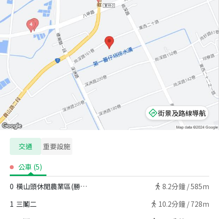
街景及路線導航
交通
重要設施
公車
(
5
)
0
橫山頭休閒農業區(勝洋水草)
8.2
分鐘 /
585m
1
三鬮二
10.2
分鐘 /
728m