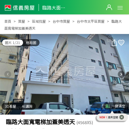
臨路大面寬電梯加蓋美透天
臨路大面寬電梯加蓋美透天
首頁
買屋
區域找屋
台中市買屋
台中市太平區買屋
臨路大
面寬電梯加蓋美透天
圖片 1/21
格局圖
一鍵清空
3D看屋
AI 講房
NEW！
清爽空間
臨路大面寬電梯加蓋美透天
(4568XS)