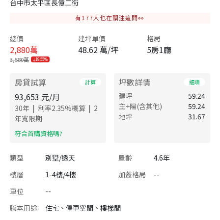
台中市太平區長億二街
有
177
人也在關注這間👀
總價
建坪單價
格局
2,880
萬
48.62 萬/坪
5房1廳
3,580萬
19.55%
房貸試算
坪數詳情
計算
細項
93,653
元/月
建坪
59.24
主+陽(含其他)
59.24
|
|
30
年
利率
2.35
%概算
2
地坪
31.67
年寬限期
​符合首購資格嗎?
類型
別墅/透天
屋齡
4.6年
樓層
1-4樓/4樓
加蓋格局
--
車位
--
謄本用途
住宅、停車空間、樓梯間