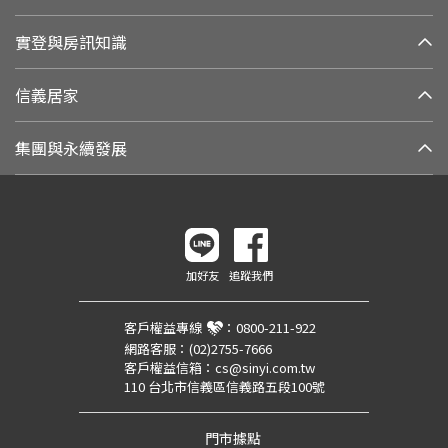
實登與房訊知識
信義居家
集團與永續發展
加好友
追蹤我們
客戶權益專線
：
0800-211-922
網路客服：
(02)2755-7666
客戶權益信箱：
cs@sinyi.com.tw
110 台北市信義區信義路五段100號
門市據點