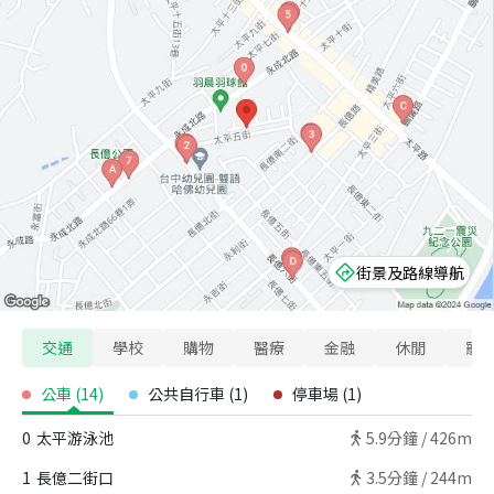
街景及路線導航
交通
學校
購物
醫療
金融
休閒
寵
公車
(
14
)
公共自行車
(
1
)
停車場
(
1
)
0
太平游泳池
5.9
分鐘 /
426m
1
長億二街口
3.5
分鐘 /
244m