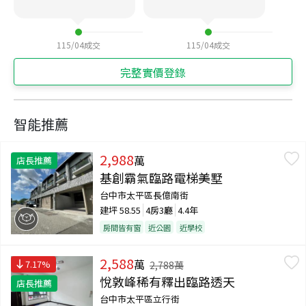
115/04
成交
115/04
成交
完整實價登錄
智能推薦
2,988
萬
店長推薦
基創霸氣臨路電梯美墅
台中市太平區長億南街
建坪
58.55
4房3廳
4.4年
房間皆有窗
近公園
近學校
2,588
萬
7.17
%
2,788
萬
悅敦峰稀有釋出臨路透天
店長推薦
台中市太平區立行街