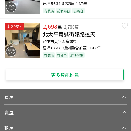
建坪
56.34
5房2廳
14.7年
有裝潢
前後陽台
有陽台
2,698
萬
2.95
%
2,780
萬
北太平育誠街臨路透天
台中市太平區育誠街
建坪
63.43
4房4廳(含加蓋)
14.4年
有裝潢
有陽台
廁所開窗
更多智能推薦
買屋
賣屋
租屋