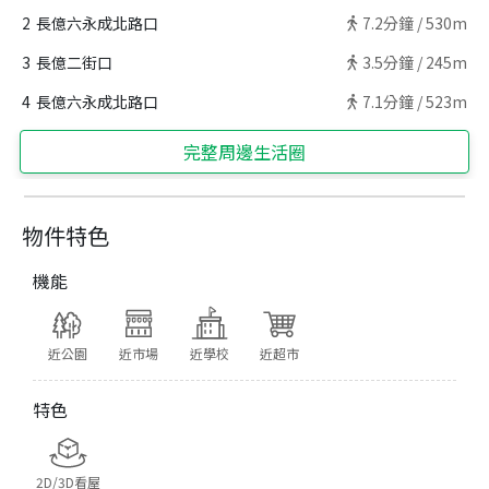
2
長億六永成北路口
7.2
分鐘 /
530m
3
長億二街口
3.5
分鐘 /
245m
4
長億六永成北路口
7.1
分鐘 /
523m
完整周邊生活圈
物件特色
機能
近公園
近市場
近學校
近超市
特色
2D/3D看屋