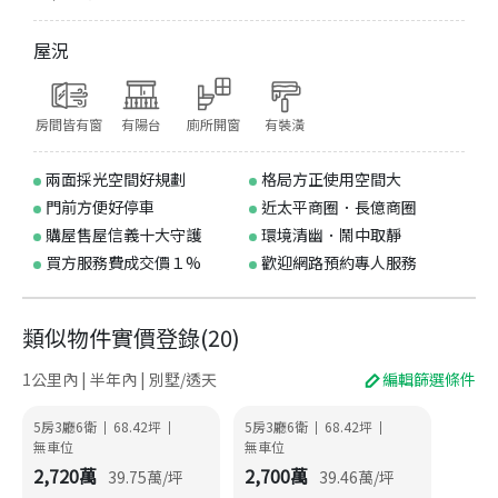
屋況
房間皆有窗
有陽台
廁所開窗
有裝潢
兩面採光空間好規劃
格局方正使用空間大
門前方便好停車
近太平商圈．長億商圈
購屋售屋信義十大守護
環境清幽．鬧中取靜
買方服務費成交價１%
歡迎網路預約專人服務
類似物件實價登錄
(
20
)
1公里內 | 半年內 | 別墅/透天
編輯篩選條件
5房3廳6衛
68.42
坪
5房3廳6衛
68.42
坪
|
|
|
|
無車位
無車位
2,720
萬
2,700
萬
39.75
萬/坪
39.46
萬/坪