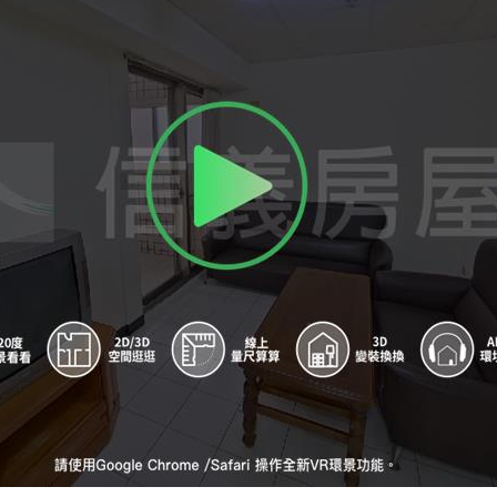
A
玉門福科路口
B
玉門福科路口
C
國安(西屯路)
D
國安(西屯路)
E
榮總宿舍
F
榮總宿舍