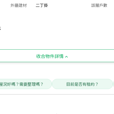
外牆建材
二丁掛
該層戶數
;
收合物件詳情
屋況好嗎？需要整理嗎？
目前是否有租約？