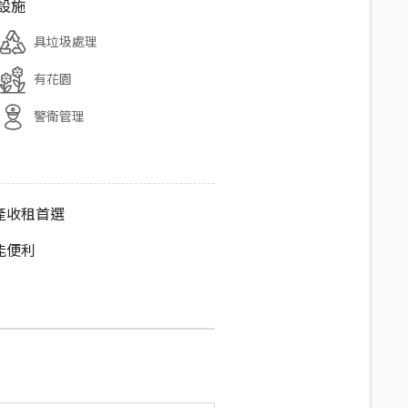
設施
具垃圾處理
有花園
警衛管理
產收租首選
能便利