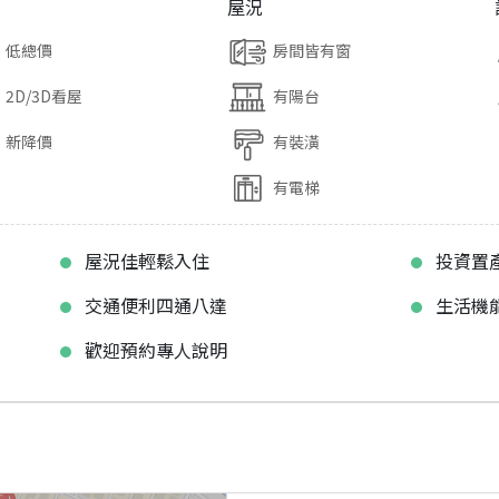
屋況
低總價
房間皆有窗
2D/3D看屋
有陽台
新降價
有裝潢
有電梯
屋況佳輕鬆入住
投資置
交通便利四通八達
生活機
歡迎預約專人說明