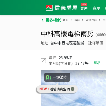
買屋
賣屋
更多相似
首頁
買屋
區域找屋
台
中科高樓電梯兩房
(466
地址
台中市西屯區福強街
建坪單價
建坪
23.95坪
主+陽(含其他)
17.47坪
細項
一鍵清空
NEW！
體驗清爽空間