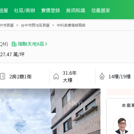
租屋
社區/商辦
實價登錄
房訊知識
信義居家
中市買屋
台中市西屯區買屋
中科高樓電梯兩房
0QM)
瑞聯天地A區
27.47 萬/坪
31.6年
2房2廳1衛
14樓/19樓
大樓
本案