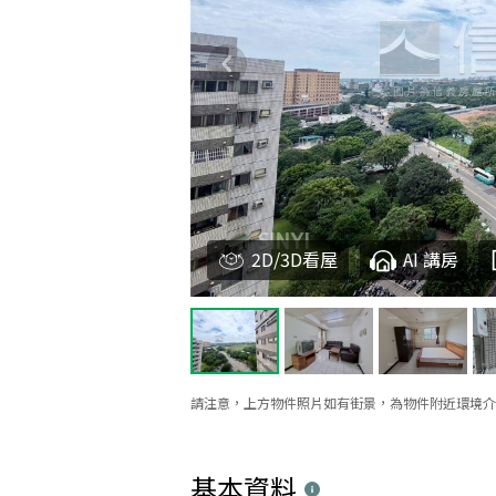
2D/3D看屋
AI 講房
請注意，上方物件照片如有街景，為物件附近環境介
基本資料