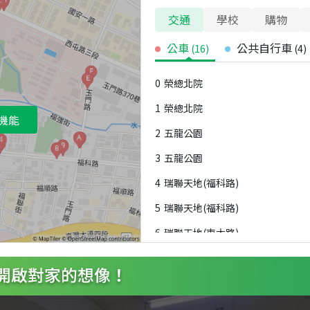
交通
學校
購物
公車
公共自行車
(
16
)
(
4
)
0
榮總北院
1
榮總北院
機能
2
五龍公園
3
五龍公園
4
瑞聯天地(福科路)
5
瑞聯天地(福科路)
6
瑞聯天地(東大路)
7
瑞聯天地(東大路)
8
福科玉門路口
9
福科玉門路口