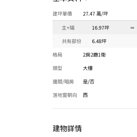
建坪單價
27.47 萬/坪
主+陽
16.97坪
＝
共有部份
6.48坪
格局
2房2廳1衛
類型
大樓
邊間/暗房
是/否
落地窗朝向
西
建物詳情