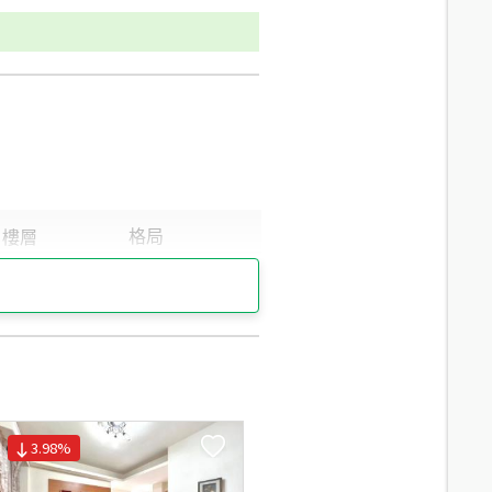
3.98
%