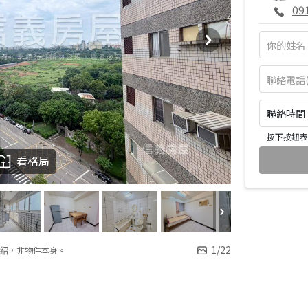
09
聯絡時間：皆
按下按鈕表
看格局
1
/
22
紹，非物件本身。