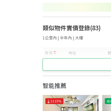
類似物件實價登錄
(
83
)
1公里內 | 半年內 | 大樓
智能推薦
13.15
%
店