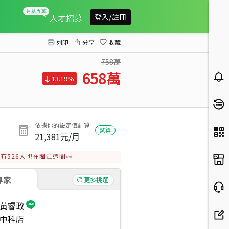
中科高樓電梯兩房
人才招募
登入/註冊
列印
分享
收藏
758萬
658
萬
13.19%
依據你的設定值計算
試算
21,381
元/月
有
526
人也在關注這間👀
專家
更多挑選
黃睿政
中科店