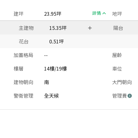
建坪
23.95坪
詳情
地坪
主建物
15.35坪
＋
陽台
花台
0.51坪
加蓋格局
--
屋齡
樓層
14樓/19樓
車位
建物朝向
南
大門朝向
警衛管理
全天候
管理費