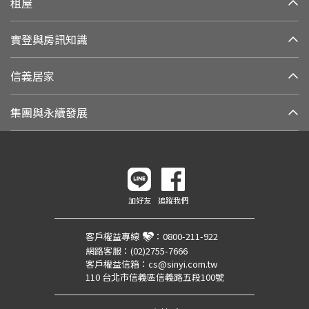
租屋
實登與房訊知識
信義居家
集團與永續發展
加好友
追蹤我們
客戶權益專線
：
0800-211-922
網路客服：
(02)2755-7666
客戶權益信箱：
cs@sinyi.com.tw
110 台北市信義區信義路五段100號