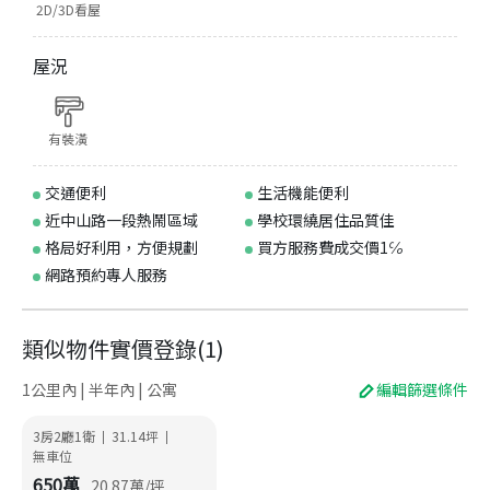
2D/3D看屋
屋況
有裝潢
交通便利
生活機能便利
近中山路一段熱鬧區域
學校環繞居住品質佳
格局好利用，方便規劃
買方服務費成交價1℅
網路預約專人服務
類似物件實價登錄
(
1
)
1公里內 | 半年內 | 公寓
編輯篩選條件
3房2廳1衛
31.14
坪
|
|
無車位
650
萬
20.87
萬/坪