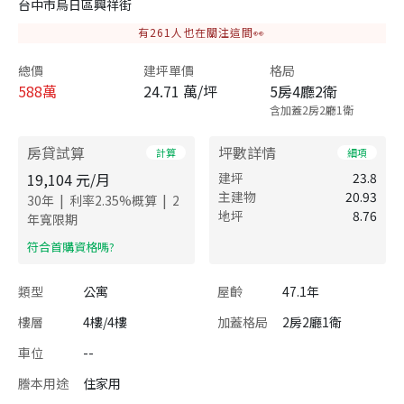
台中市烏日區興祥街
有
261
人也在關注這間👀
總價
建坪單價
格局
588
萬
24.71 萬/坪
5房4廳2衛
含加蓋2房2廳1衛
房貸試算
坪數詳情
計算
細項
19,104
元/月
建坪
23.8
主建物
20.93
|
|
30
年
利率
2.35
%概算
2
地坪
8.76
年寬限期
​符合首購資格嗎?
類型
公寓
屋齡
47.1年
樓層
4樓/4樓
加蓋格局
2房2廳1衛
車位
--
謄本用途
住家用