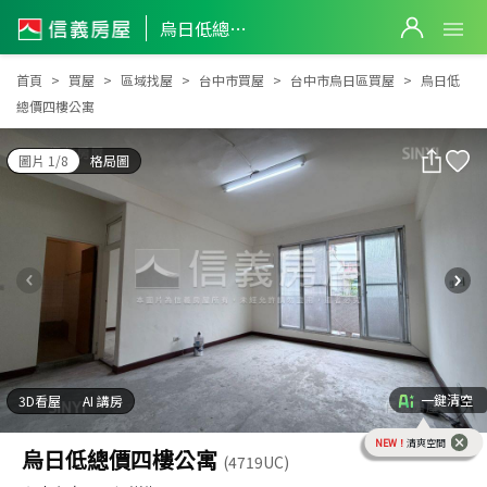
烏日低總價四樓公寓
烏日低總價四樓公寓
首頁
買屋
區域找屋
台中市買屋
台中市烏日區買屋
烏日低
總價四樓公寓
圖片 1/8
格局圖
一鍵清空
3D看屋
AI 講房
NEW！
清爽空間
烏日低總價四樓公寓
(4719UC)