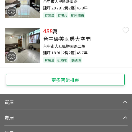
台中市大里區新南路
建坪
20.78
2房2廳
45.8年
有裝潢
有陽台
廁所開窗
488
萬
台中優美兩房大空間
台中市大肚區遊園路二段
建坪
18.91
2房2廳
45.7年
有裝潢
近市場
低總價
更多智能推薦
買屋
賣屋