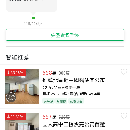
115/03
成交
完整實價登錄
智能推薦
588
萬
33.18
%
880
萬
推薦北區近中國醫便宜公寓
台中市北區崇德路一段
建坪
25.32
6房3廳(含加蓋)
45.4年
有裝潢
有景觀
前後陽台
557
萬
11.31
%
628
萬
立人高中三樓漂亮公寓首選