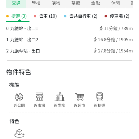
交通
學校
購物
醫療
金融
休閒
寵
捷運
(
3
)
公車
(
10
)
公共自行車
(
2
)
停車場
(
2
)
0
九德站 - 出口1
11
分鐘 /
739m
1
九德站 - 出口2
26.8
分鐘 /
1905m
2
九張犁站 - 出口
27.8
分鐘 /
1954m
物件特色
機能
近公園
近市場
近學校
近超市
近捷運
特色