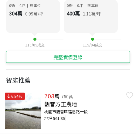
0衛
0
坪
無車位
0衛
0
坪
無車位
|
|
|
|
304
萬
400
萬
0.99
萬/坪
1.11
萬/坪
115/05
成交
115/04
成交
完整實價登錄
智能推薦
708
萬
6.84
%
760
萬
觀音方正農地
桃園市觀音區福恩路一段
地坪
561.86
--
--