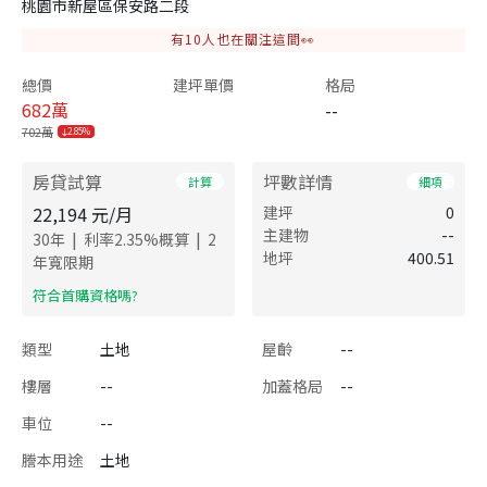
桃園市新屋區保安路二段
有
10
人也在關注這間👀
總價
建坪單價
格局
682
萬
--
702萬
2.85%
房貸試算
坪數詳情
計算
細項
22,194
元/月
建坪
0
主建物
--
|
|
30
年
利率
2.35
%概算
2
地坪
400.51
年寬限期
​符合首購資格嗎?
類型
土地
屋齡
--
樓層
--
加蓋格局
--
車位
--
謄本用途
土地