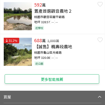
592
萬
置產首選觀音農地２
桃園市觀音區關平爺路
地坪
328.57
--
--
近學校
688
萬
31.2
%
1,000
萬
【誠售】楓壽段農地
桃園市龜山區光峰路
地坪
320.08
--
--
近公園
更多智能推薦
買屋