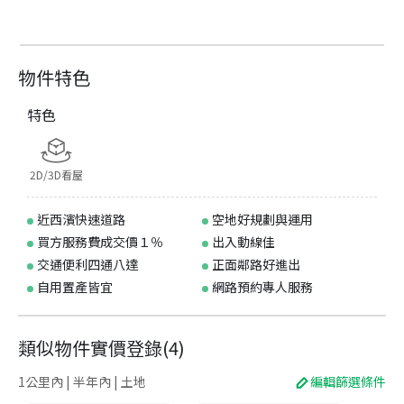
物件特色
特色
2D/3D看屋
近西濱快速道路
空地好規劃與運用
買方服務費成交價１％
出入動線佳
交通便利四通八達
正面鄰路好進出
自用置產皆宜
網路預約專人服務
類似物件實價登錄
(
4
)
1公里內 | 半年內 | 土地
編輯篩選條件