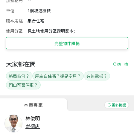
加蓋格局
--
車位
1個坡道機械
謄本用途
集合住宅
使用分區
見土地使用分區證明影本;
完整物件詳情
大家都在問
換一換
格局為何？
屋主自住嗎？還是空屋？
有無電梯？
門口可否停車？
本案專家
更多挑選
林俊明
崇德店