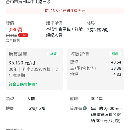
台中市烏日區中山路一段
有
103
人也在關注這間👀
總價
建坪單價
格局
1,080
萬
本物件含車位，詳洽
2房2廳2衛
經紀人員
1,150萬
6.09%
含車位價
房貸試算
坪數詳情
計算
細項
35,120
元/月
建坪
48.54
主+陽(含其他)
33.38
|
|
30
年
利率
2.35
%概算
2
地坪
4.83
年寬限期
​符合首購資格嗎?
類型
大樓
屋齡
30.4年
樓層
13樓/13樓
管理費
每月約 2,600 元。
(車位管理費另繳
納 300 元 / 月繳)