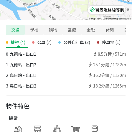
街景及路線導航
交通
學校
購物
醫療
金融
休閒
寵
捷運
(
4
)
公車
(
7
)
公共自行車
(
3
)
停車場
(
1
)
0
九德站 - 出口1
8.5
分鐘 /
571m
1
九德站 - 出口2
25.1
分鐘 /
1782m
2
烏日站 - 出口1
16.2
分鐘 /
1130m
3
烏日站 - 出口2
18.2
分鐘 /
1265m
物件特色
機能