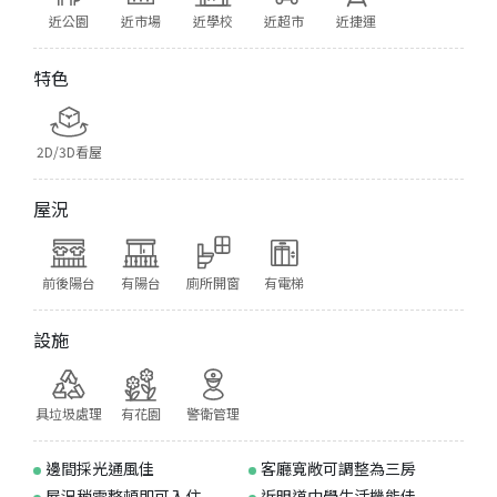
近公園
近市場
近學校
近超市
近捷運
特色
2D/3D看屋
屋況
前後陽台
有陽台
廁所開窗
有電梯
設施
具垃圾處理
有花園
警衛管理
邊間採光通風佳
客廳寬敞可調整為三房
屋況稍需整頓即可入住
近明道中學生活機能佳