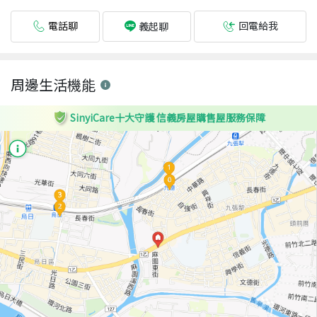
電話聊
回電給我
義起聊
周邊生活機能
SinyiCare十大守護 信義房屋購售屋服務保障