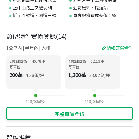
正中山路上交通便利
近高鐵站、捷運站
近７４號道、國道三號
買方服務費成交價１％
類似物件實價登錄
(
14
)
1公里內 | 半年內 | 大樓
編輯篩選條件
3房2廳2衛
46.78
坪
4房2廳2衛
52.13
坪
|
|
|
|
有車位
有車位
200
萬
1,200
萬
4.28
萬/坪
23.02
萬/坪
115/03
成交
115/04
成交
完整實價登錄
智能推薦