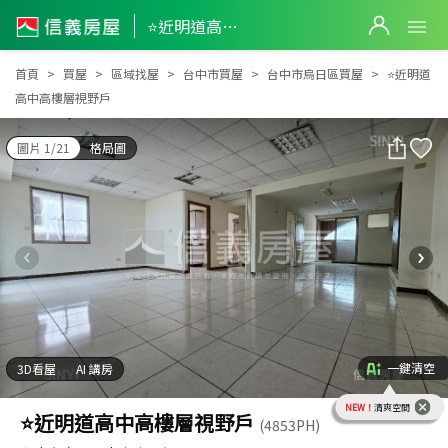
⭐近明道高中高樓層視野戶
⭐近明道高中高樓層視野戶
首頁
買屋
區域找屋
台中市買屋
台中市烏日區買屋
⭐近明道
高中高樓層視野戶
圖片 1/21
格局圖
一鍵清空
3D看屋
AI 講房
NEW！
清爽空間
⭐近明道高中高樓層視野戶
(4853PH)