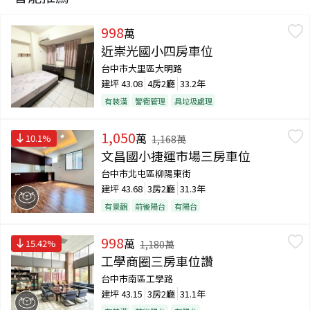
998
萬
近崇光國小四房車位
台中市大里區大明路
建坪
43.08
4房2廳
33.2年
有裝潢
警衛管理
具垃圾處理
1,050
萬
10.1
%
1,168
萬
文昌國小捷運市場三房車位
台中市北屯區柳陽東街
建坪
43.68
3房2廳
31.3年
有景觀
前後陽台
有陽台
998
萬
15.42
%
1,180
萬
工學商圈三房車位讚
台中市南區工學路
建坪
43.15
3房2廳
31.1年