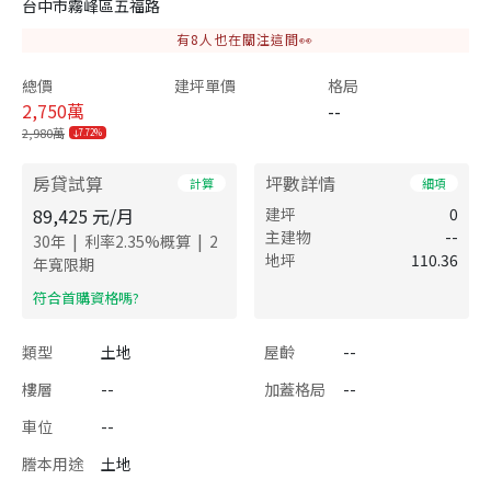
台中市霧峰區五福路
有
8
人也在關注這間👀
總價
建坪單價
格局
2,750
萬
--
2,980萬
7.72%
房貸試算
坪數詳情
計算
細項
89,425
元/月
建坪
0
主建物
--
|
|
30
年
利率
2.35
%概算
2
地坪
110.36
年寬限期
​符合首購資格嗎?
類型
土地
屋齡
--
樓層
--
加蓋格局
--
車位
--
謄本用途
土地