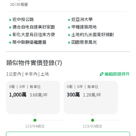
2D/3D看屋
近中投公路
近亞洲大學
適合自地自建美好家園
甲種建築用地
彰化大里烏日往來方便
土地約九米面寬好規劃
鬧中取靜遠離塵囂
田園愜意風光
類似物件實價登錄
(
7
)
1公里內 | 半年內 | 土地
編輯篩選條件
0衛
0
坪
無車位
0衛
0
坪
無車位
|
|
|
|
1,000
萬
300
萬
3.68
萬/坪
1.28
萬/坪
115/04
成交
115/03
成交