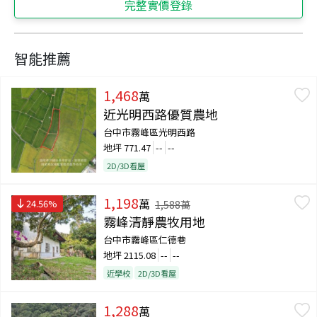
完整實價登錄
智能推薦
1,468
萬
近光明西路優質農地
台中市霧峰區光明西路
地坪
771.47
--
--
2D/3D看屋
1,198
萬
24.56
%
1,588
萬
霧峰清靜農牧用地
台中市霧峰區仁德巷
地坪
2115.08
--
--
近學校
2D/3D看屋
1,288
萬