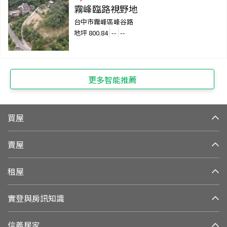
霧峰臨路視野地
台中市霧峰區峰谷路
地坪
800.84
--
--
更多智能推薦
買屋
賣屋
租屋
實登與房訊知識
信義居家