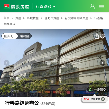
行善路鋼骨辦公
行善路鋼骨辦公
首頁
買屋
區域找屋
台北市買屋
台北市內湖區買屋
行善路
鋼骨辦公
圖片 1/6
格局圖
一鍵清空
NEW！
清爽空間
行善路鋼骨辦公
(5249WS)