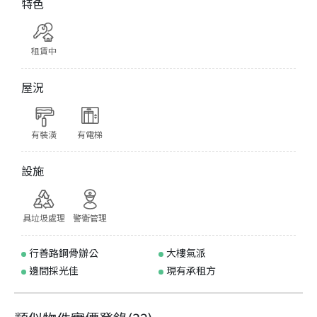
特色
租賃中
屋況
有裝潢
有電梯
設施
具垃圾處理
警衛管理
行善路鋼骨辦公
大樓氣派
邊間採光佳
現有承租方