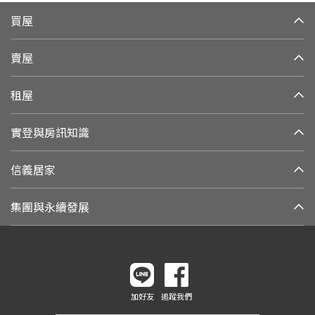
買屋
賣屋
租屋
實登與房訊知識
信義居家
集團與永續發展
加好友
追蹤我們