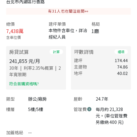
台北市內湖區行善路
有
31
人也在關注這間👀
總價
建坪單價
格局
7,438
萬
本物件含車位，詳洽
1廳
經紀人員
含車位價
房貸試算
坪數詳情
計算
細項
241,855
元/月
建坪
174.44
主建物
74.86
|
|
30
年
利率
2.35
%概算
2
地坪
40.02
年寬限期
​符合首購資格嗎?
類型
辦公/廠房
屋齡
24.7年
樓層
5樓/5樓
管理費
每月約 21,328
元。(車位管理費
另繳納 400 元)
加蓋格局
--