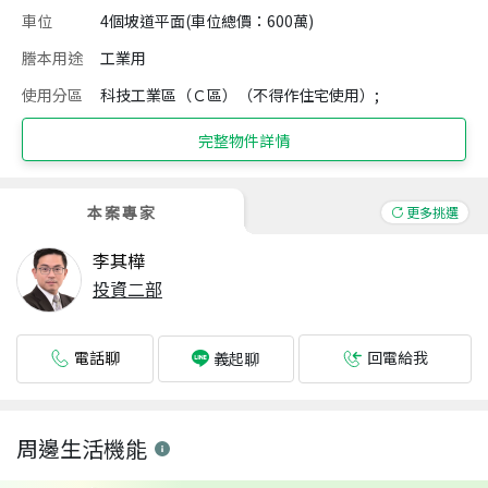
車位
4個坡道平面(車位總價：600萬)
謄本用途
工業用
使用分區
科技工業區（Ｃ區）（不得作住宅使用）;
完整物件詳情
本案專家
更多挑選
李其樺
投資二部
電話聊
回電給我
義起聊
周邊生活機能