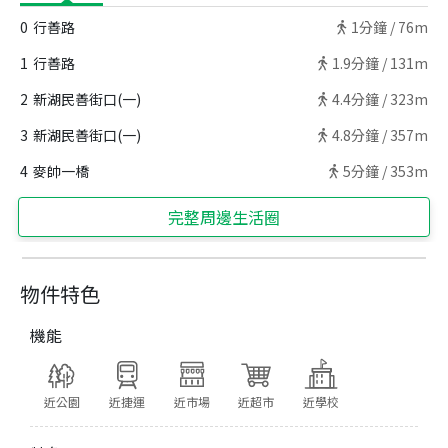
0
行善路
1
分鐘 /
76m
1
行善路
1.9
分鐘 /
131m
2
新湖民善街口(一)
4.4
分鐘 /
323m
3
新湖民善街口(一)
4.8
分鐘 /
357m
4
麥帥一橋
5
分鐘 /
353m
完整周邊生活圈
物件特色
機能
近公園
近捷運
近市場
近超市
近學校