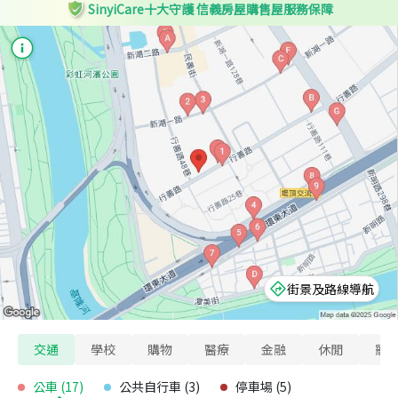
SinyiCare十大守護 信義房屋購售屋服務保障
街景及路線導航
交通
學校
購物
醫療
金融
休閒
寵
公車
(
17
)
公共自行車
(
3
)
停車場
(
5
)