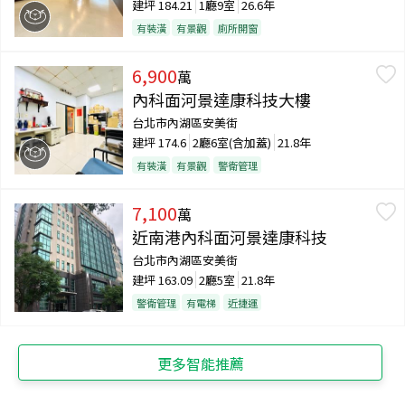
建坪
184.21
1廳9室
26.6年
有裝潢
有景觀
廁所開窗
6,900
萬
內科面河景達康科技大樓
台北市內湖區安美街
建坪
174.6
2廳6室(含加蓋)
21.8年
有裝潢
有景觀
警衛管理
7,100
萬
近南港內科面河景達康科技
台北市內湖區安美街
建坪
163.09
2廳5室
21.8年
警衛管理
有電梯
近捷運
更多智能推薦