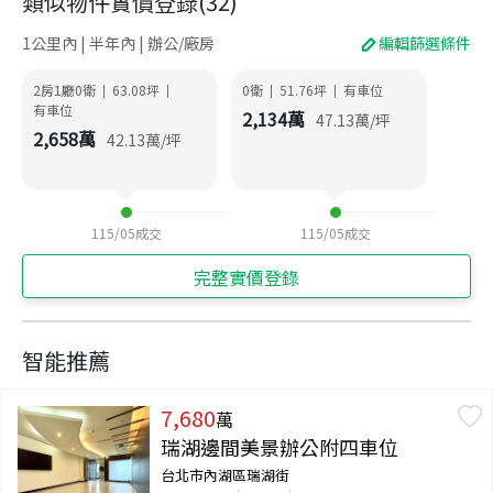
類似物件實價登錄
(
32
)
1公里內 | 半年內 | 辦公/廠房
編輯篩選條件
2房1廳0衛
63.08
坪
0衛
51.76
坪
有車位
|
|
|
|
有車位
2,134
萬
47.13
萬/坪
2,658
萬
42.13
萬/坪
115/05
成交
115/05
成交
完整實價登錄
智能推薦
7,680
萬
瑞湖邊間美景辦公附四車位
台北市內湖區瑞湖街