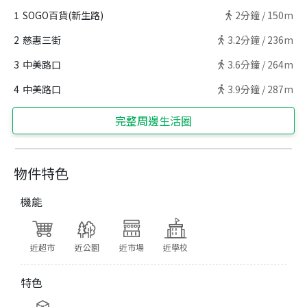
1
SOGO百貨(新生路)
2
分鐘 /
150m
2
慈惠三街
3.2
分鐘 /
236m
3
中美路口
3.6
分鐘 /
264m
4
中美路口
3.9
分鐘 /
287m
完整周邊生活圈
物件特色
機能
近超市
近公園
近市場
近學校
特色