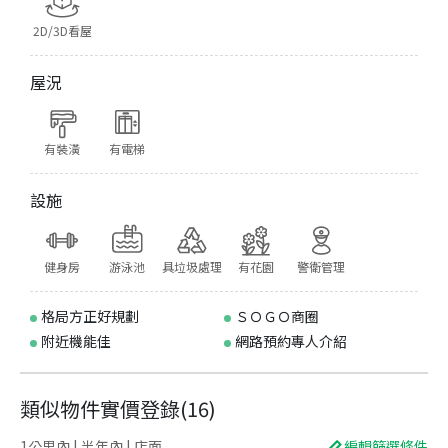
2D/3D看屋
屋況
有裝潢
有電梯
設施
健身房
游泳池
具垃圾處理
有花園
警衛管理
格局方正好規劃
ＳＯＧＯ商圈
附近機能佳
網路預約專人介紹
類似物件實價登錄
(
16
)
1公里內 | 半年內 | 店面
編輯篩選條件