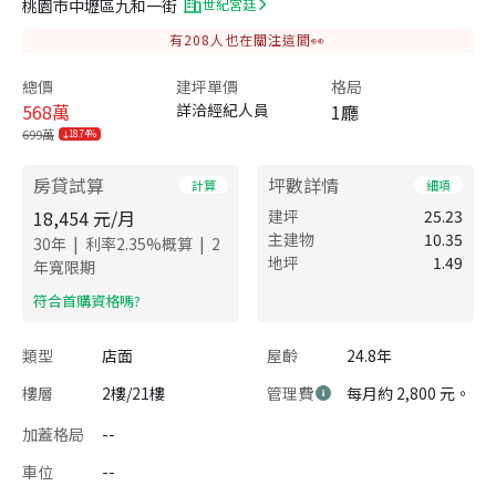
桃園市中壢區九和一街
世紀宮廷
有
208
人也在關注這間👀
總價
建坪單價
格局
568
萬
詳洽經紀人員
1廳
699萬
18.74%
房貸試算
坪數詳情
計算
細項
18,454
元/月
建坪
25.23
主建物
10.35
|
|
30
年
利率
2.35
%概算
2
地坪
1.49
年寬限期
​符合首購資格嗎?
類型
店面
屋齡
24.8年
樓層
2樓/21樓
管理費
每月約 2,800 元。
加蓋格局
--
車位
--