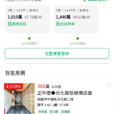
0衛
14.9
坪
無車位
0衛
14.45
坪
無車位
|
|
|
|
1,010
萬
1,440
萬
67.78
萬/坪
99.63
萬/坪
雅典宮廷
宮廷樂章
115/06
成交
115/03
成交
完整實價登錄
智能推薦
368
萬
12.38
%
420
萬
正中壢◆元化路低總價店面
桃園市中壢區元化路二段
建坪
1.63
1廳
37.9年
有裝潢
近公園
近捷運