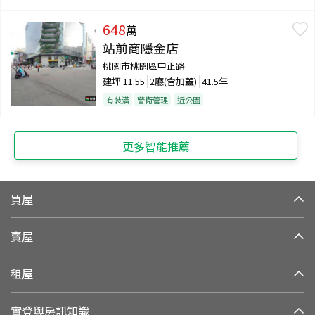
648
萬
站前商隱金店
桃園市桃園區中正路
建坪
11.55
2廳(含加蓋)
41.5年
有裝潢
警衛管理
近公園
更多智能推薦
買屋
賣屋
租屋
實登與房訊知識