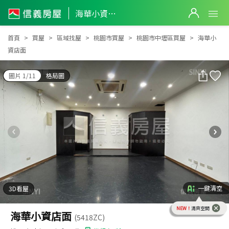
海華小資店面
海華小資店面
首頁
買屋
區域找屋
桃園市買屋
桃園市中壢區買屋
海華小
資店面
圖片 1/11
格局圖
一鍵清空
3D看屋
NEW！
清爽空間
海華小資店面
(5418ZC)