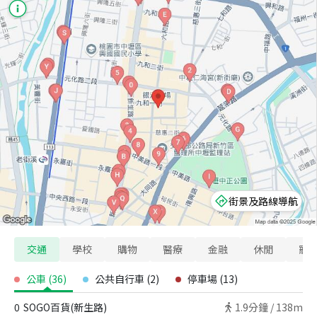
街景及路線導航
交通
學校
購物
醫療
金融
休閒
寵
公車
(
36
)
公共自行車
(
2
)
停車場
(
13
)
0
SOGO百貨(新生路)
1.9
分鐘 /
138m