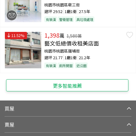
桃園市桃園區敬三街
建坪
29.52
1廳1衛
27.5年
有裝潢
警衛管理
具垃圾處理
1,398
萬
11.52
%
1,580
萬
藝文低總價收租美店面
桃園市桃園區蓮埔街
建坪
21.77
1廳1衛
21.2年
有裝潢
廁所開窗
近公園
更多智能推薦
買屋
賣屋