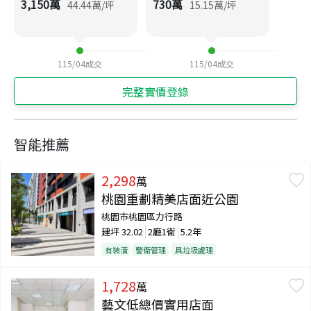
3,150
萬
730
萬
44.44
萬/坪
15.15
萬/坪
115/04
成交
115/04
成交
完整實價登錄
智能推薦
2,298
萬
桃園重劃精美店面近公園
桃園市桃園區力行路
建坪
32.02
2廳1衛
5.2年
有裝潢
警衛管理
具垃圾處理
1,728
萬
藝文低總價實用店面