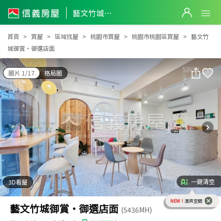
藝文竹城御賞・御選店面
藝文竹城御賞・御選店面
首頁
買屋
區域找屋
桃園市買屋
桃園市桃園區買屋
藝文竹
城御賞・御選店面
圖片 1/17
格局圖
一鍵清空
3D看屋
NEW！
清爽空間
藝文竹城御賞・御選店面
(5436MH)