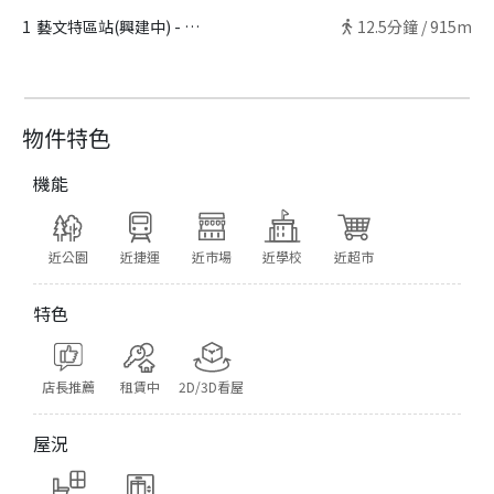
1
藝文特區站(興建中) - 出口
12.5
分鐘 /
915m
物件特色
機能
近公園
近捷運
近市場
近學校
近超市
特色
店長推薦
租賃中
2D/3D看屋
屋況