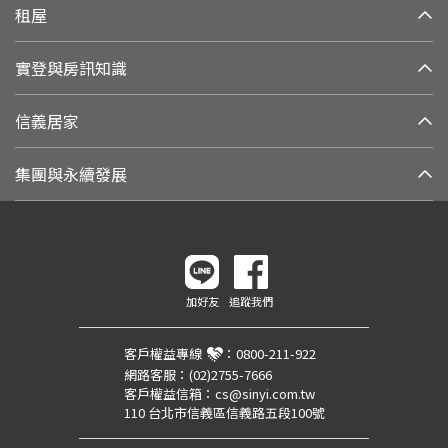
租屋
實登與房訊知識
信義居家
集團與永續發展
加好友
追蹤我們
客戶權益專線
：
0800-211-922
網路客服：
(02)2755-7666
客戶權益信箱：
cs@sinyi.com.tw
110 台北市信義區信義路五段100號