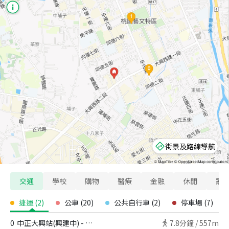
街景及路線導航
交通
學校
購物
醫療
金融
休閒
寵
捷運
(
2
)
公車
(
20
)
公共自行車
(
2
)
停車場
(
7
)
0
中正大興站(興建中) - 出口
7.8
分鐘 /
557m