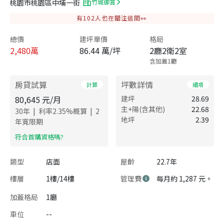
桃園市桃園區中埔一街
竹城御賞
有
102
人也在關注這間👀
總價
建坪單價
格局
2,480
萬
86.44 萬/坪
2廳2衛2室
含加蓋1廳
房貸試算
坪數詳情
計算
細項
80,645
元/月
建坪
28.69
主+陽(含其他)
22.68
|
|
30
年
利率
2.35
%概算
2
地坪
2.39
年寬限期
​符合首購資格嗎?
類型
店面
屋齡
22.7年
樓層
1樓/14樓
管理費
每月約 1,287 元。
加蓋格局
1廳
車位
--