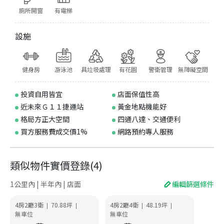
廁所開窗
有電梯
設施
健身房
游泳池
具垃圾處理
有花園
警衛管理
無障礙空間
投資自用皆宜
店面保值性高
近未來Ｇ１１捷運站
黃金地點機能好
格局方正大空間
四通八達、交通便利
買方服務費成交價1%
網路預約專人服務
類似物件實價登錄
(
4
)
1公里內 | 半年內 | 店面
編輯篩選條件
4房2廳3衛
70.88
坪
4房2廳4衛
48.19
坪
|
|
|
|
無車位
無車位