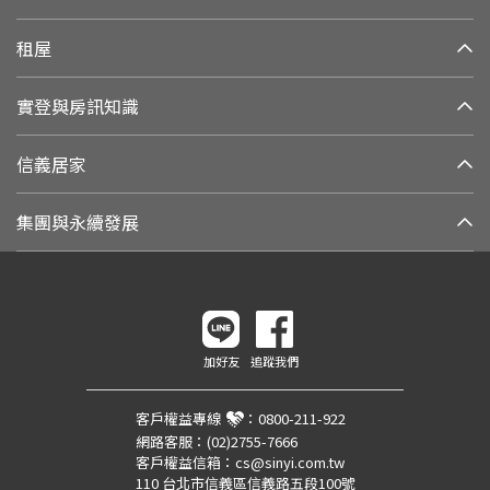
租屋
實登與房訊知識
信義居家
集團與永續發展
加好友
追蹤我們
客戶權益專線
：
0800-211-922
網路客服：
(02)2755-7666
客戶權益信箱：
cs@sinyi.com.tw
110 台北市信義區信義路五段100號