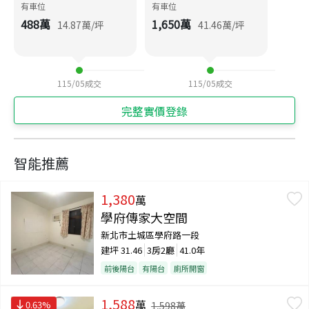
有車位
有車位
488
萬
1,650
萬
14.87
萬/坪
41.46
萬/坪
115/05
成交
115/05
成交
完整實價登錄
智能推薦
1,380
萬
學府傳家大空間
新北市土城區學府路一段
建坪
31.46
3房2廳
41.0年
前後陽台
有陽台
廁所開窗
1,588
萬
0.63
%
1,598
萬