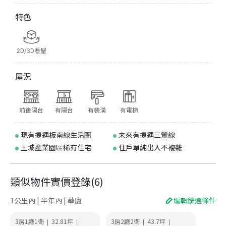
特色
2D/3D看屋
屋況
前後陽台
有陽台
有裝潢
有電梯
現有捷運板南線生活圈
未來有捷運三鶯線
土城產業園區稀有住宅
住戶單純出入不複雜
類似物件實價登錄
(
6
)
1公里內 | 半年內 | 華廈
編輯篩選條件
3房1廳1衛
32.81
坪
3房2廳2衛
43.7
坪
|
|
|
|