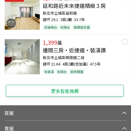
延和路近未來捷運精緻３房
新北市土城區延和路
建坪
29.1
3房2廳
33.7年
前後陽台
有陽台
房間皆有窗
1,399
萬
邊間三房•近捷運•裝潢讚
新北市土城區明德路二段
建坪
21.64
4房2廳(含加蓋)
47.5年
有裝潢
有陽台
廁所開窗
更多智能推薦
買屋
賣屋