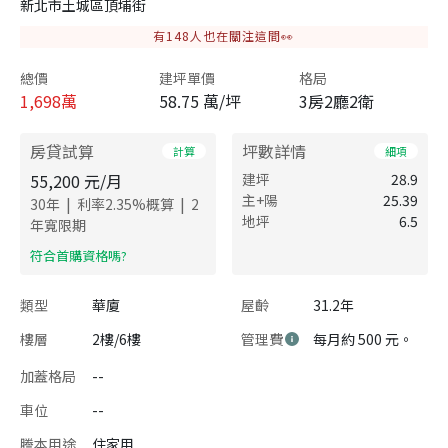
新北市土城區頂埔街
有
148
人也在關注這間👀
總價
建坪單價
格局
1,698
萬
58.75 萬/坪
3房2廳2衛
房貸試算
坪數詳情
計算
細項
55,200
元/月
建坪
28.9
主+陽
25.39
|
|
30
年
利率
2.35
%概算
2
地坪
6.5
年寬限期
​符合首購資格嗎?
類型
華廈
屋齡
31.2年
樓層
2樓/6樓
管理費
每月約 500 元。
加蓋格局
--
車位
--
謄本用途
住家用