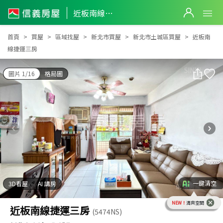
近板南線捷運三房
近板南線捷運三房
首頁
買屋
區域找屋
新北市買屋
新北市土城區買屋
近板南
線捷運三房
圖片 1/16
格局圖
一鍵清空
3D看屋
AI 講房
NEW！
清爽空間
近板南線捷運三房
(5474NS)