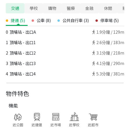
交通
學校
購物
醫療
金融
休閒
寵
捷運
(
5
)
公車
(
8
)
公共自行車
(
3
)
停車場
(
5
)
0
頂埔站 - 出口A
1.9
分鐘 /
129m
1
頂埔站 - 出口1
2.6
分鐘 /
183m
2
頂埔站 - 出口2
3.1
分鐘 /
218m
3
頂埔站 - 出口3
4.1
分鐘 /
290m
4
頂埔站 - 出口4
5.3
分鐘 /
381m
物件特色
機能
近公園
近捷運
近市場
近學校
近超市