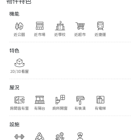
物件特色
機能
近公園
近市場
近學校
近超市
近捷運
特色
2D/3D看屋
屋況
房間皆有窗
有陽台
廁所開窗
有裝潢
有電梯
設施