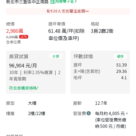
新北市三重區中正南路
翔譽雙子星
有
920
人也在關注這間👀
總價
建坪單價
格局
2,980
萬
61.48 萬/坪(扣除
3房2廳2衛
3,300萬
車位價及車坪)
9.7%
含車位價
房貸試算
坪數詳情
計算
細項
96,904
元/月
建坪
51.39
主+陽(含其他)
29.36
|
|
30
年
利率
2.35
%概算
2
地坪
4.1
年寬限期
​符合首購資格嗎?
類型
大樓
屋齡
12.7年
樓層
2樓/22樓
管理費
每月約 4,005 元。
(車位管理費另繳
納 500 元 / 月繳)