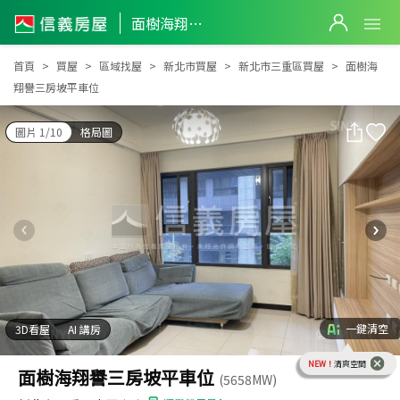
面樹海翔譽三房坡平車位
面樹海翔譽三房坡平車位
首頁
買屋
區域找屋
新北市買屋
新北市三重區買屋
面樹海
翔譽三房坡平車位
圖片 1/10
格局圖
一鍵清空
3D看屋
AI 講房
NEW！
清爽空間
面樹海翔譽三房坡平車位
(5658MW)