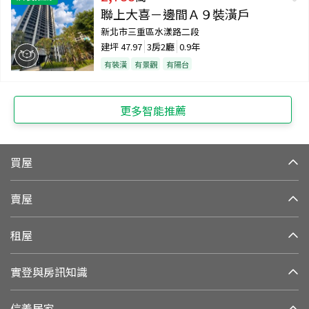
聯上大喜－邊間Ａ９裝潢戶
新北市三重區水漾路二段
建坪
47.97
3房2廳
0.9年
有裝潢
有景觀
有陽台
更多智能推薦
買屋
賣屋
租屋
實登與房訊知識
信義居家