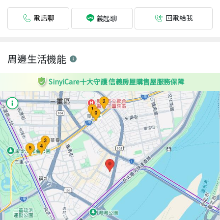
電話聊
回電給我
義起聊
周邊生活機能
SinyiCare十大守護 信義房屋購售屋服務保障