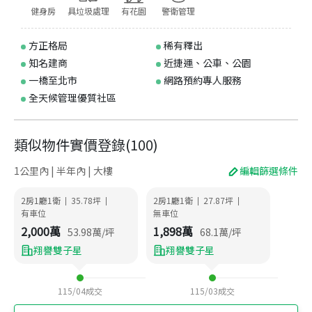
健身房
具垃圾處理
有花園
警衛管理
方正格局
稀有釋出
知名建商
近捷運、公車、公園
一橋至北市
網路預約專人服務
全天候管理優質社區
類似物件實價登錄
(
100
)
1公里內 | 半年內 | 大樓
編輯篩選條件
2房1廳1衛
35.78
坪
2房1廳1衛
27.87
坪
|
|
|
|
有車位
無車位
2,000
萬
1,898
萬
53.98
萬/坪
68.1
萬/坪
翔譽雙子星
翔譽雙子星
115/04
成交
115/03
成交