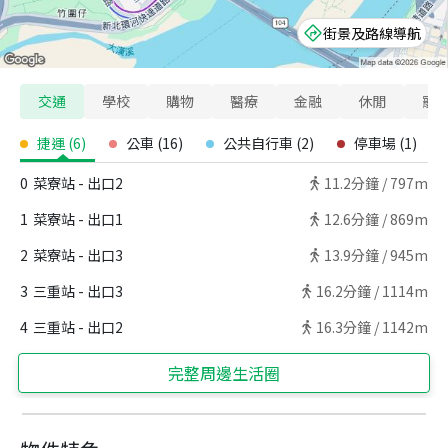
街景及路線導航
交通
學校
購物
醫療
金融
休閒
寵
捷運
(
6
)
公車
(
16
)
公共自行車
(
2
)
停車場
(
1
)
0
菜寮站 - 出口2
11.2
分鐘 /
797m
1
菜寮站 - 出口1
12.6
分鐘 /
869m
2
菜寮站 - 出口3
13.9
分鐘 /
945m
3
三重站 - 出口3
16.2
分鐘 /
1114m
4
三重站 - 出口2
16.3
分鐘 /
1142m
完整周邊生活圈