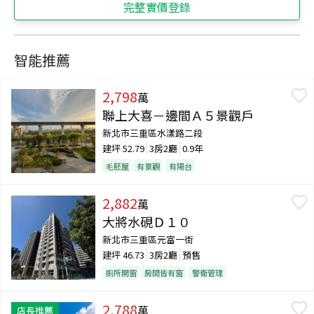
完整實價登錄
智能推薦
2,798
萬
聯上大喜－邊間Ａ５景觀戶
新北市三重區水漾路二段
建坪
52.79
3房2廳
0.9年
毛胚屋
有景觀
有陽台
2,882
萬
大將水硯Ｄ１０
新北市三重區元富一街
建坪
46.73
3房2廳
預售
廁所開窗
房間皆有窗
警衛管理
2,788
萬
店長推薦