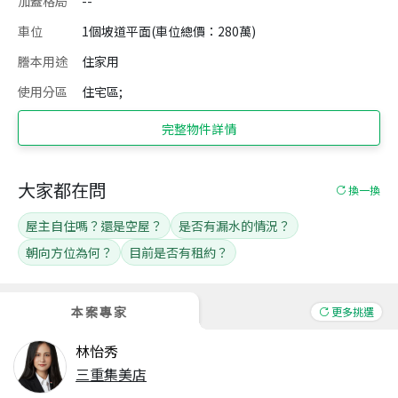
加蓋格局
--
車位
1個坡道平面(車位總價：280萬)
謄本用途
住家用
使用分區
住宅區;
完整物件詳情
大家都在問
換一換
屋主自住嗎？還是空屋？
是否有漏水的情況？
朝向方位為何？
目前是否有租約？
本案專家
更多挑選
林怡秀
三重集美店