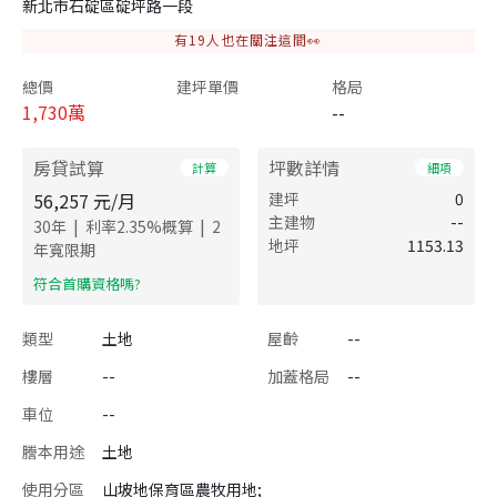
新北市石碇區碇坪路一段
有
19
人也在關注這間👀
總價
建坪單價
格局
1,730
萬
--
房貸試算
坪數詳情
計算
細項
56,257
元/月
建坪
0
主建物
--
|
|
30
年
利率
2.35
%概算
2
地坪
1153.13
年寬限期
​符合首購資格嗎?
類型
土地
屋齡
--
樓層
--
加蓋格局
--
車位
--
謄本用途
土地
使用分區
山坡地保育區農牧用地;