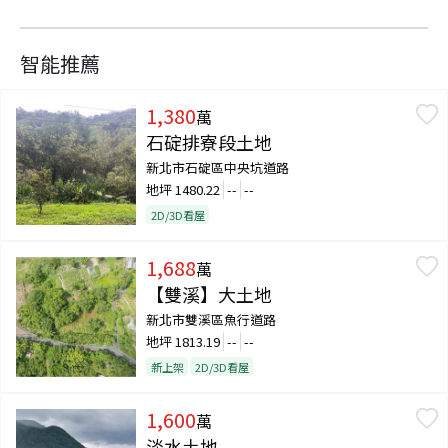
智能推薦
1,380
萬
石碇排寮段土地
新北市石碇區中央坑道路
地坪
1480.22
--
--
2D/3D看屋
1,688
萬
【雙溪】大土地
新北市雙溪區魚行道路
地坪
1813.19
--
--
新上架
2D/3D看屋
1,600
萬
淡水土地