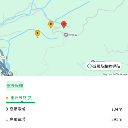
街景及路線導航
重要設施
重要設施
(
2
)
0
高壓電塔
134m
1
高壓電塔
291m