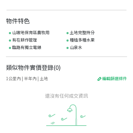
物件特色
山坡地保育區農牧用
土地完整持分
有在耕作管理
種植多種水果
臨路有獨立電錶
山泉水
類似物件實價登錄
(
0
)
1公里內 | 半年內 | 土地
編輯篩選條件
還沒有任何成交資訊