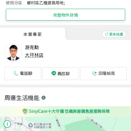
使用分區
鄉村區乙種建築用地;
完整物件詳情
本案專家
更多挑選
游克勳
大坪林店
電話聊
回電給我
義起聊
周邊生活機能
SinyiCare十大守護 信義房屋購售屋服務保障