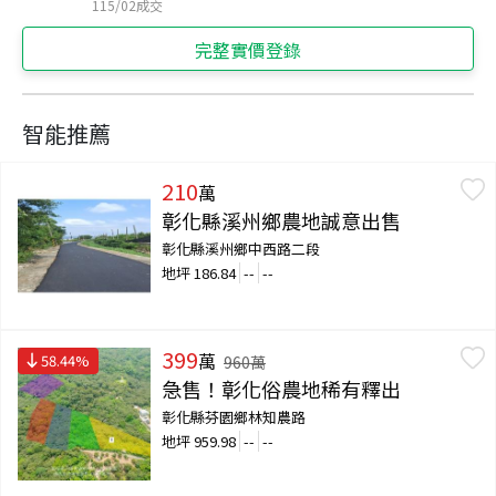
115/02
成交
完整實價登錄
智能推薦
210
萬
彰化縣溪州鄉農地誠意出售
彰化縣溪州鄉中西路二段
地坪
186.84
--
--
399
萬
58.44
%
960
萬
急售！彰化俗農地稀有釋出
彰化縣芬園鄉林知農路
地坪
959.98
--
--