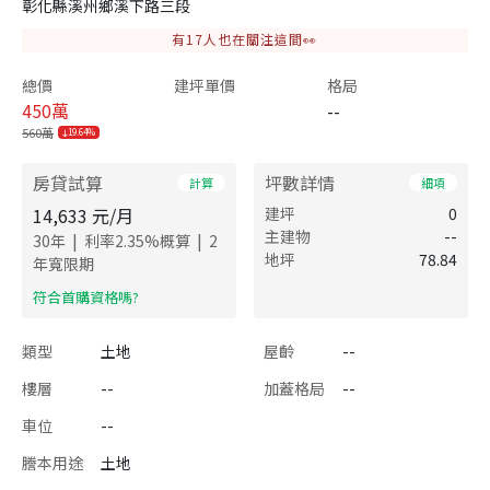
彰化縣溪州鄉溪下路三段
有
17
人也在關注這間👀
總價
建坪單價
格局
450
萬
--
560萬
19.64%
房貸試算
坪數詳情
計算
細項
14,633
元/月
建坪
0
主建物
--
|
|
30
年
利率
2.35
%概算
2
地坪
78.84
年寬限期
​符合首購資格嗎?
類型
土地
屋齡
--
樓層
--
加蓋格局
--
車位
--
謄本用途
土地