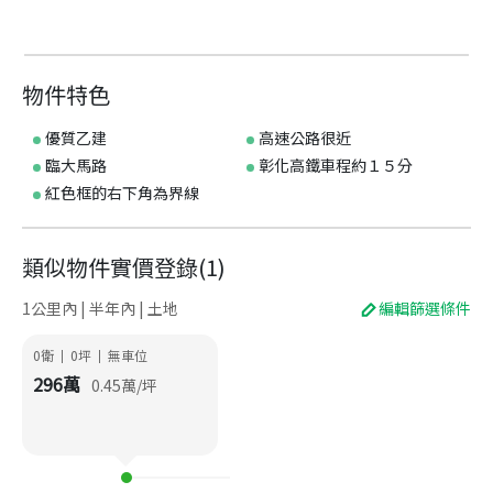
物件特色
優質乙建
高速公路很近
臨大馬路
彰化高鐵車程約１５分
紅色框的右下角為界線
類似物件實價登錄
(
1
)
1公里內 | 半年內 | 土地
編輯篩選條件
0衛
0
坪
無車位
|
|
296
萬
0.45
萬/坪