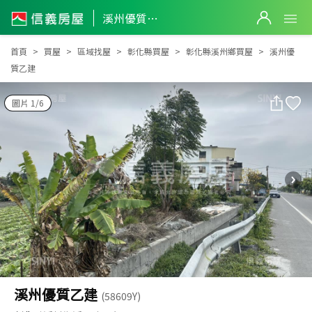
溪州優質乙建
溪州優質乙建
首頁
買屋
區域找屋
彰化縣買屋
彰化縣溪州鄉買屋
溪州優
質乙建
圖片 1/6
溪州優質乙建
(58609Y)