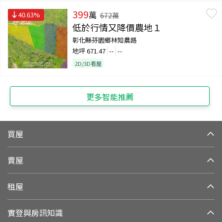
399
萬
40.63
%
672
萬
低於行情又降價農地１
彰化縣芬園鄉林知農路
地坪
671.47
--
--
2D/3D看屋
更多智能推薦
買屋
賣屋
租屋
實登與房訊知識