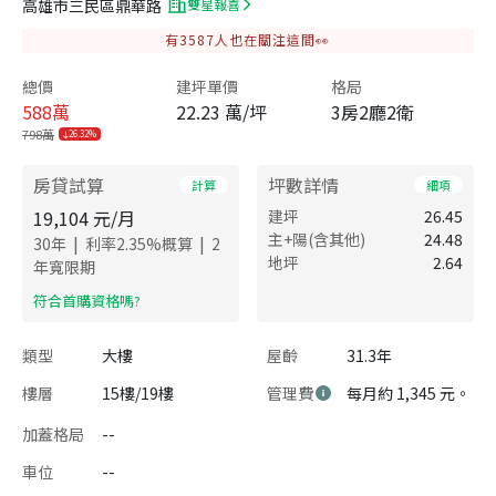
高雄市三民區鼎華路
雙星報喜
有
3587
人也在關注這間👀
總價
建坪單價
格局
588
萬
22.23 萬/坪
3房2廳2衛
798萬
26.32%
房貸試算
坪數詳情
計算
細項
19,104
元/月
建坪
26.45
主+陽(含其他)
24.48
|
|
30
年
利率
2.35
%概算
2
地坪
2.64
年寬限期
​符合首購資格嗎?
類型
大樓
屋齡
31.3年
樓層
15樓/19樓
管理費
每月約 1,345 元。
加蓋格局
--
車位
--