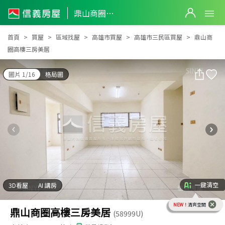
鼎山商圈高樓三房美居
鼎山商圈高樓三房美居
首頁
買屋
區域找屋
高雄市買屋
高雄市三民區買屋
鼎山商
圈高樓三房美居
圖片 1/16
格局圖
一鍵清空
3D看屋
AI 講房
NEW！
清爽空間
鼎山商圈高樓三房美居
(58999U)