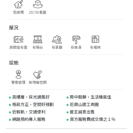
低總價
2D/3D看屋
屋況
房間皆有窗
有陽台
有景觀
有裝潢
有電梯
設施
警衛管理
無障礙空間
高樓層，採光通風好
鬧中取靜，生活機能佳
格局方正，空間好規劃
近鼎山建工商圈
近輕軌，交通便利
屋主誠意出售
網路預約專人服務
買方服務費成交價之１％