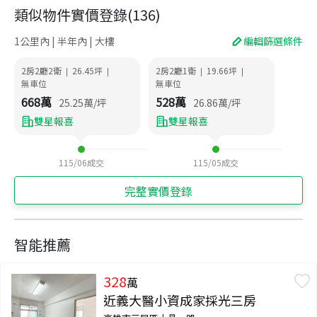
類似物件實價登錄
(
136
)
1公里內 | 半年內 | 大樓
編輯篩選條件
2房2廳2衛
26.45
坪
2房2廳1衛
19.66
坪
|
|
|
|
無車位
無車位
668
萬
528
萬
25.25
萬/坪
26.86
萬/坪
雙星報喜
雙星報喜
115/06
成交
115/05
成交
完整實價登錄
智能推薦
328
萬
近義大醫小資成家採光三房