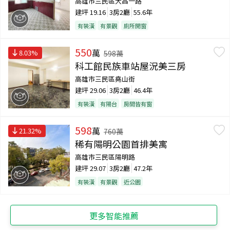
高雄市三民區大昌一路
建坪
19.16
3房2廳
55.6年
有裝潢
有景觀
廁所開窗
550
萬
8.03
%
598
萬
科工館民族車站屋況美三房
高雄市三民區堯山街
建坪
29.06
3房2廳
46.4年
有裝潢
有陽台
房間皆有窗
598
萬
21.32
%
760
萬
稀有陽明公園首排美寓
高雄市三民區陽明路
建坪
29.07
3房2廳
47.2年
有裝潢
有景觀
近公園
更多智能推薦