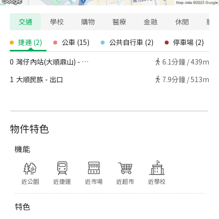
交通
學校
購物
醫療
金融
休閒
寵
捷運
(
2
)
公車
(
15
)
公共自行車
(
2
)
停車場
(
2
)
0
灣仔內站(大順鼎山) - 出口
6.1
分鐘 /
439m
1
大順民族 - 出口
7.9
分鐘 /
513m
物件特色
機能
近公園
近捷運
近市場
近超市
近學校
特色