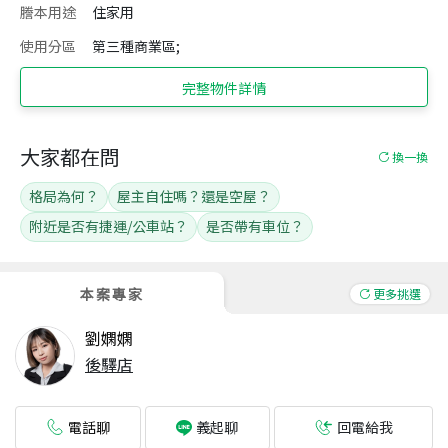
謄本用途
住家用
使用分區
第三種商業區;
完整物件詳情
大家都在問
換一換
格局為何？
屋主自住嗎？還是空屋？
附近是否有捷運/公車站？
是否帶有車位？
本案專家
更多挑選
劉嫻嫻
後驛店
電話聊
回電給我
義起聊