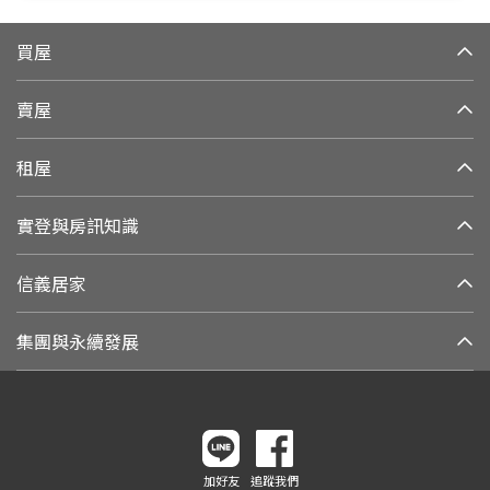
買屋
賣屋
租屋
實登與房訊知識
信義居家
集團與永續發展
加好友
追蹤我們