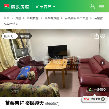
苗栗吉祥收租透天
苗栗吉祥收租透天
首頁
買屋
區域找屋
苗栗縣買屋
苗栗縣苗栗市買屋
苗栗吉
祥收租透天
圖片 1/6
格局圖
一鍵清空
NEW！
清爽空間
苗栗吉祥收租透天
(59060Z)