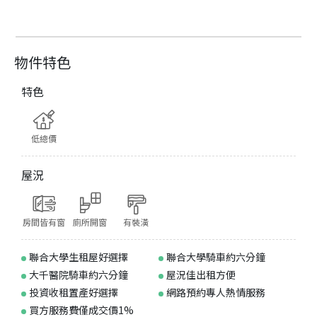
物件特色
特色
低總價
屋況
房間皆有窗
廁所開窗
有裝潢
聯合大學生租屋好選擇
聯合大學騎車約六分鐘
大千醫院騎車約六分鐘
屋況佳出租方便
投資收租置產好選擇
網路預約專人熱情服務
買方服務費僅成交價1%