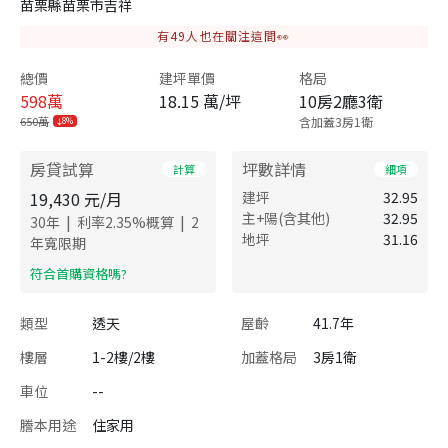
苗栗縣苗栗市吉祥
有
49
人也在關注這間👀
總價
建坪單價
格局
598
萬
18.15 萬/坪
10房2廳3衛
650萬
含加蓋3房1衛
8%
房貸試算
坪數詳情
計算
細項
19,430
元/月
建坪
32.95
主+陽(含其他)
32.95
|
|
30
年
利率
2.35
%概算
2
地坪
31.16
年寬限期
​符合首購資格嗎?
類型
透天
屋齡
41.7年
樓層
1-2樓/2樓
加蓋格局
3房1衛
車位
--
謄本用途
住家用