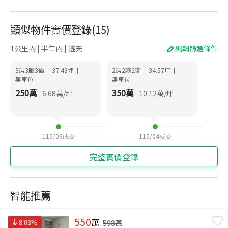
類似物件實價登錄
(
15
)
1公里內 | 半年內 | 透天
編輯篩選條件
3房3廳3衛
37.43
坪
2房2廳2衛
34.57
坪
|
|
|
|
無車位
無車位
250
萬
350
萬
6.68
萬/坪
10.12
萬/坪
115/06
成交
115/04
成交
完整實價登錄
智能推薦
550
萬
8.03
%
598
萬