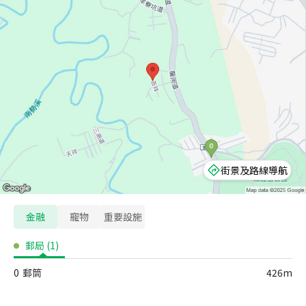
街景及路線導航
金融
寵物
重要設施
郵局
(
1
)
0
郵筒
426m