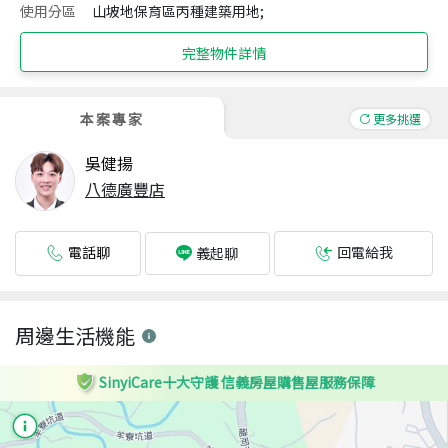
使用分區
山坡地保育區丙種建築用地;
完整物件詳情
本案專家
更多挑選
吳健揚
八德廣豐店
電話聊
回電給我
義起聊
周邊生活機能
SinyiCare十大守護 信義房屋購售屋服務保障