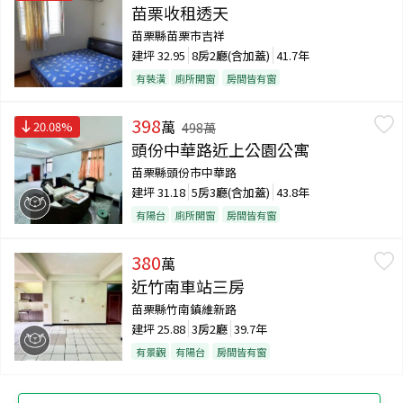
苗栗收租透天
苗栗縣苗栗市吉祥
建坪
32.95
8房2廳(含加蓋)
41.7年
有裝潢
廁所開窗
房間皆有窗
398
萬
20.08
%
498
萬
頭份中華路近上公園公寓
苗栗縣頭份市中華路
建坪
31.18
5房3廳(含加蓋)
43.8年
有陽台
廁所開窗
房間皆有窗
380
萬
近竹南車站三房
苗栗縣竹南鎮維新路
建坪
25.88
3房2廳
39.7年
有景觀
有陽台
房間皆有窗