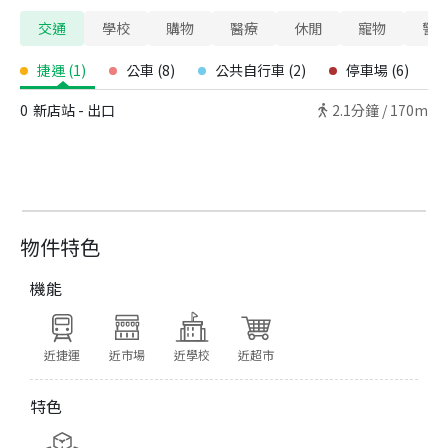
交通
學校
購物
醫療
休閒
寵物
警
捷運
(
1
)
公車
(
8
)
公共自行車
(
2
)
停車場
(
6
)
0
新店站 - 出口
2.1
分鐘 /
170m
物件特色
機能
近捷運
近市場
近學校
近超市
特色