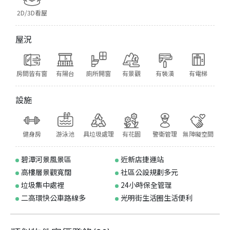
2D/3D看屋
屋況
房間皆有窗
有陽台
廁所開窗
有景觀
有裝潢
有電梯
設施
健身房
游泳池
具垃圾處理
有花園
警衛管理
無障礙空間
碧潭河景風景區
近新店捷運站
高樓層景觀寬闊
社區公設規劃多元
垃圾集中處裡
24小時保全管理
二高環快公車路線多
光明街生活圈生活便利