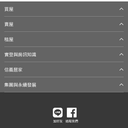
買屋
賣屋
租屋
實登與房訊知識
信義居家
集團與永續發展
加好友
追蹤我們