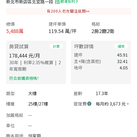
新北市新店區北宜路一段
碧潭有約
有
200
人也在關注這間👀
總價
建坪單價
格局
5,488
萬
119.54 萬/坪
2房2廳2衛
房貸試算
坪數詳情
計算
細項
178,444
元/月
建坪
45.91
主+陽(含其他)
32.41
|
|
30
年
利率
2.35
%概算
2
地坪
4.05
年寬限期
​符合首購資格嗎?
類型
大樓
屋齡
17.3年
樓層
25樓/27樓
管理費
每月約 3,673 元。
加蓋格局
--
車位
--
謄本用途
住家用