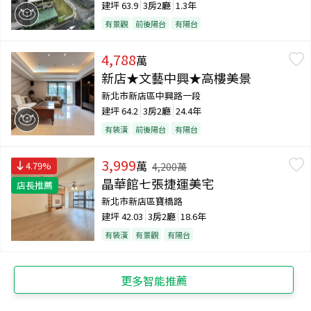
建坪
63.9
3房2廳
1.3年
有景觀
前後陽台
有陽台
4,788
萬
新店★文藝中興★高樓美景
新北市新店區中興路一段
建坪
64.2
3房2廳
24.4年
有裝潢
前後陽台
有陽台
3,999
萬
4.79
%
4,200
萬
晶華館七張捷運美宅
店長推薦
新北市新店區寶橋路
建坪
42.03
3房2廳
18.6年
有裝潢
有景觀
有陽台
更多智能推薦