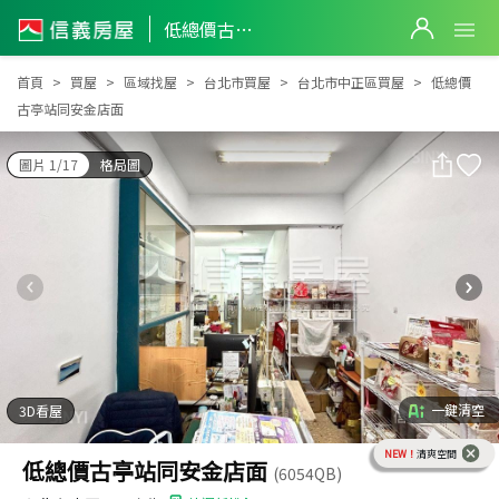
低總價古亭站同安金店面
低總價古亭站同安金店面
首頁
買屋
區域找屋
台北市買屋
台北市中正區買屋
低總價
古亭站同安金店面
圖片 1/17
格局圖
一鍵清空
3D看屋
NEW！
清爽空間
低總價古亭站同安金店面
(6054QB)