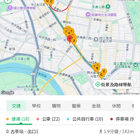
街景及路線導航
交通
學校
購物
醫療
金融
休閒
寵
捷運
(
18
)
公車
(
22
)
公共自行車
(
10
)
停車場
(
9
)
0
古亭站 - 出口1
1.9
分鐘 /
142m