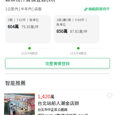
1公里內 | 半年內 | 店面
編輯篩選條件
0衛
7.62
坪
無車位
2房1廳1衛
9.68
坪
|
|
|
|
無車位
604
萬
79.35
萬/坪
850
萬
87.81
萬/坪
115/04
成交
115/04
成交
完整實價登錄
智能推薦
1,420
萬
台北站前人潮金店辦
台北市中正區公園路