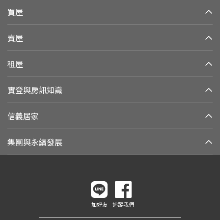
買屋
賣屋
租屋
實登與房訊知識
信義居家
集團與永續發展
加好友
追蹤我們