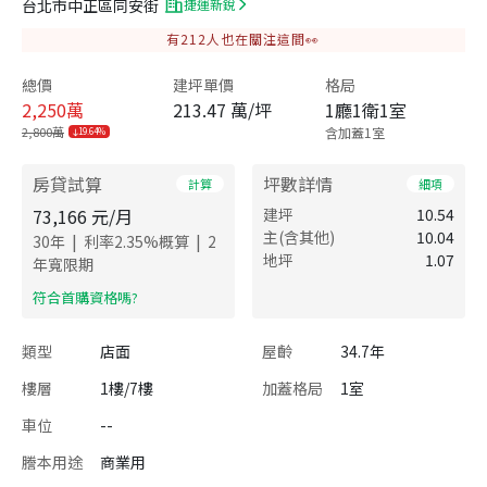
台北市中正區同安街
捷運新銳
有
212
人也在關注這間👀
總價
建坪單價
格局
2,250
萬
213.47 萬/坪
1廳1衛1室
2,800萬
含加蓋1室
19.64%
房貸試算
坪數詳情
計算
細項
73,166
元/月
建坪
10.54
主(含其他)
10.04
|
|
30
年
利率
2.35
%概算
2
地坪
1.07
年寬限期
​符合首購資格嗎?
類型
店面
屋齡
34.7年
樓層
1樓/7樓
加蓋格局
1室
車位
--
謄本用途
商業用