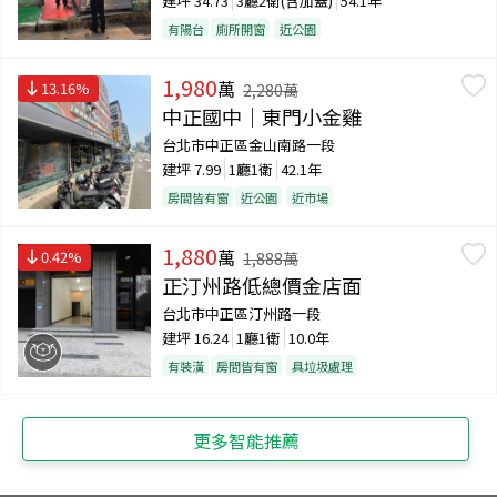
建坪
34.73
3廳2衛(含加蓋)
54.1年
有陽台
廁所開窗
近公園
1,980
萬
13.16
%
2,280
萬
中正國中｜東門小金雞
台北市中正區金山南路一段
建坪
7.99
1廳1衛
42.1年
房間皆有窗
近公園
近市場
1,880
萬
0.42
%
1,888
萬
正汀州路低總價金店面
台北市中正區汀州路一段
建坪
16.24
1廳1衛
10.0年
有裝潢
房間皆有窗
具垃圾處理
更多智能推薦