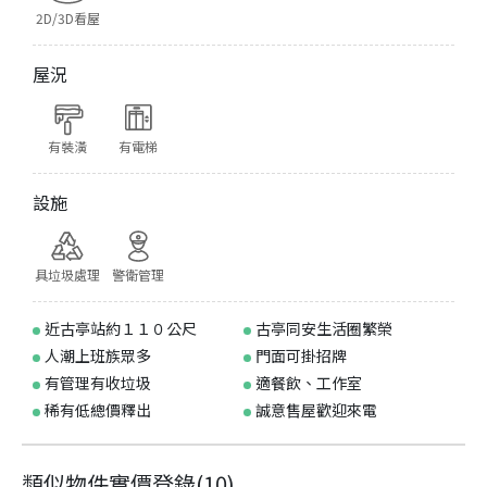
2D/3D看屋
屋況
有裝潢
有電梯
設施
具垃圾處理
警衛管理
近古亭站約１１０公尺
古亭同安生活圈繁榮
人潮上班族眾多
門面可掛招牌
有管理有收垃圾
適餐飲、工作室
稀有低總價釋出
誠意售屋歡迎來電
類似物件實價登錄
(
10
)