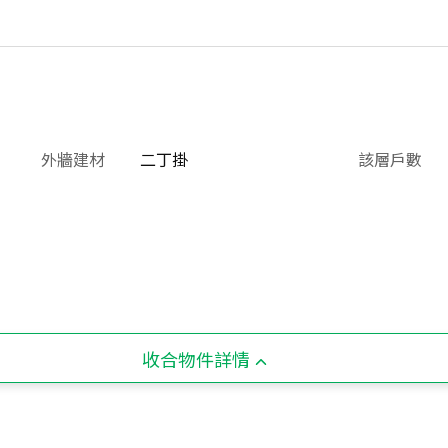
外牆建材
二丁掛
該層戶數
收合物件詳情