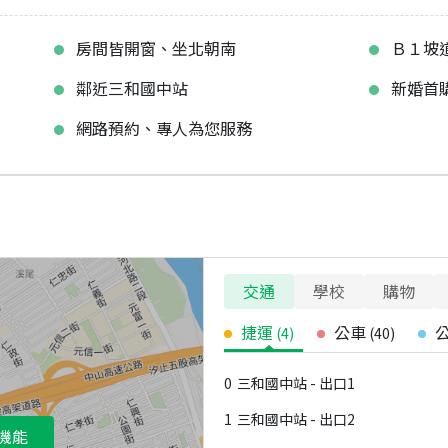
房間皆開窗、坐北朝南
Ｂ１坡
鄰近三和國中站
新婚首
網路預約、專人為您服務
交通
學校
購物
捷運
公車
(
4
)
(
40
)
0
三和國中站 - 出口1
1
三和國中站 - 出口2
機能