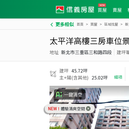
買屋
賣屋
更多相似
首頁
買屋
區域找屋
新
太平洋高樓三房車位
地址
新北市三重區三和路四段
建坪
建坪
45.72坪
主+陽(含其他)
25.02坪
細項
一鍵清空
NEW！
體驗清爽空間