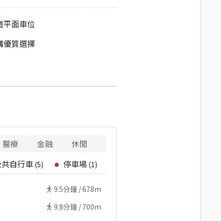
道平面車位
購優質選擇
醫療
金融
休閒
寵物
警消
重要設施
公共自行車
停車場
(
5
)
(
1
)
9.5
分鐘 /
678m
9.8
分鐘 /
700m