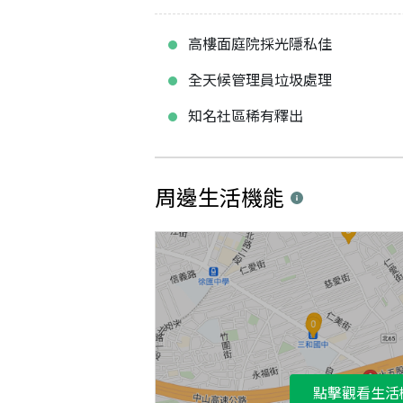
高樓面庭院採光隱私佳
全天候管理員垃圾處理
知名社區稀有釋出
周邊生活機能
點擊觀看生活