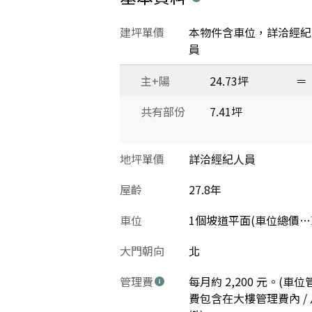
建坪單價
本物件含車位，詳洽經紀
員
主+陽
24.73坪
＝
共有部份
7.41坪
地坪單價
詳洽經紀人員
屋齡
27.8年
車位
1個坡道平面(車位總價：200萬)
大門朝向
北
管理費
每月約 2,200 元。(車位
費包含在大樓管理費內 / 