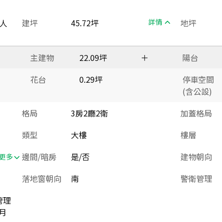
人
建坪
45.72坪
詳情
地坪
主建物
22.09坪
＋
陽台
花台
0.29坪
停車空間
(含公設)
格局
3房2廳2衛
加蓋格局
類型
大樓
樓層
邊間/暗房
是/否
建物朝向
更多
落地窗朝向
南
警衛管理
管理
月