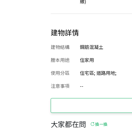
繳)
建物詳情
建物結構
鋼筋混凝土
謄本用途
住家用
使用分區
住宅區; 道路用地;
注意事項
--
大家都在問
換一換