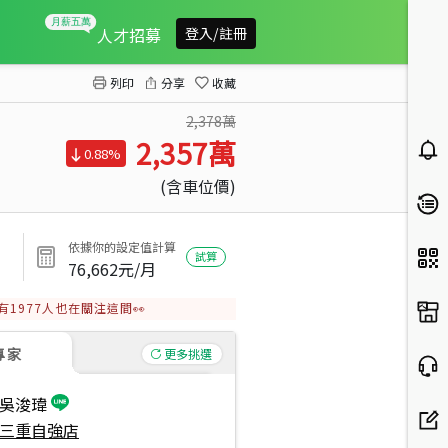
太平洋高樓三房車位景觀優
人才招募
登入/註冊
列印
分享
收藏
2,378萬
2,357
萬
0.88%
(含車位價)
依據你的設定值計算
試算
76,662
元/月
有
1977
人也在關注這間👀
專家
更多挑選
吳浚瑋
三重自強店