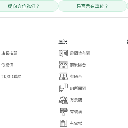
朝向方位為何？
是否帶有車位？
屋況
店長推薦
房間皆有窗
低總價
前後陽台
2D/3D看屋
有陽台
廁所開窗
有景觀
有裝潢
有電梯