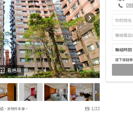
09
聯絡時間：皆
按下按鈕表
看格局
1
/
22
紹，非物件本身。