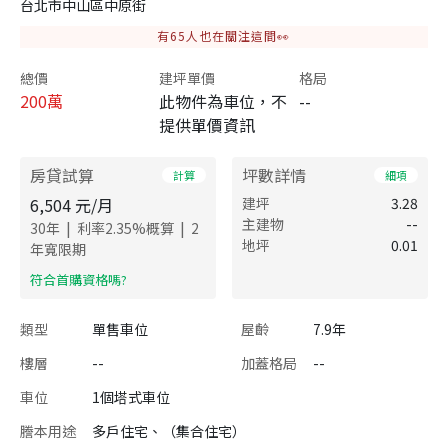
台北市中山區中原街
有
65
人也在關注這間👀
總價
建坪單價
格局
200
萬
此物件為車位，不
--
提供單價資訊
房貸試算
坪數詳情
計算
細項
6,504
元/月
建坪
3.28
主建物
--
|
|
30
年
利率
2.35
%概算
2
地坪
0.01
年寬限期
​符合首購資格嗎?
類型
單售車位
屋齡
7.9年
樓層
--
加蓋格局
--
車位
1個塔式車位
謄本用途
多戶住宅、（集合住宅）