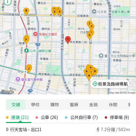
街景及路線導航
交通
學校
購物
醫療
金融
休閒
寵
捷運
(
21
)
公車
(
26
)
公共自行車
(
7
)
停車場
(
9
)
0
行天宮站 - 出口1
7.2
分鐘 /
502m