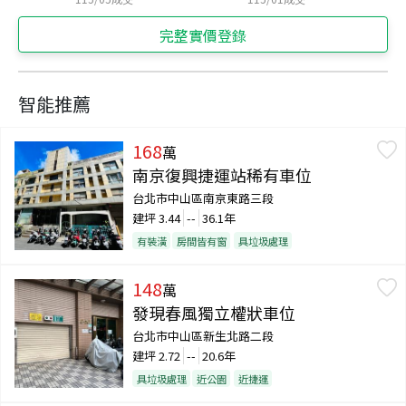
完整實價登錄
智能推薦
168
萬
南京復興捷運站稀有車位
台北市中山區南京東路三段
建坪
3.44
--
36.1年
有裝潢
房間皆有窗
具垃圾處理
148
萬
發現春風獨立權狀車位
台北市中山區新生北路二段
建坪
2.72
--
20.6年
具垃圾處理
近公園
近捷運