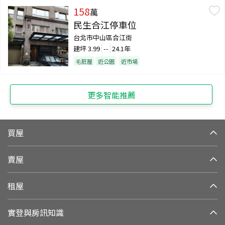
158
萬
民生合江停車位
台北市中山區合江街
建坪
3.99
--
24.1年
毛胚屋
近公園
近市場
更多智能推薦
買屋
賣屋
租屋
實登與房訊知識