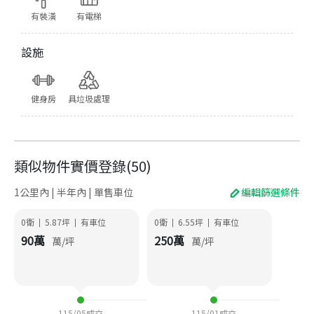
有裝潢
有電梯
設施
健身房
具垃圾處理
類似物件實價登錄
(
50
)
1公里內 | 半年內 | 單售車位
編輯篩選條件
0衛
5.87
坪
有車位
0衛
6.55
坪
有車位
|
|
|
|
90
萬
250
萬
萬/坪
萬/坪
115/05
成交
115/01
成交