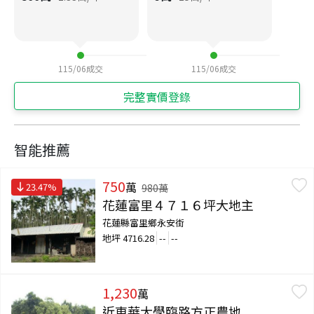
115/06
成交
115/06
成交
完整實價登錄
智能推薦
750
萬
23.47
%
980
萬
花蓮富里４７１６坪大地主
花蓮縣富里鄉永安街
地坪
4716.28
--
--
1,230
萬
近東華大學臨路方正農地