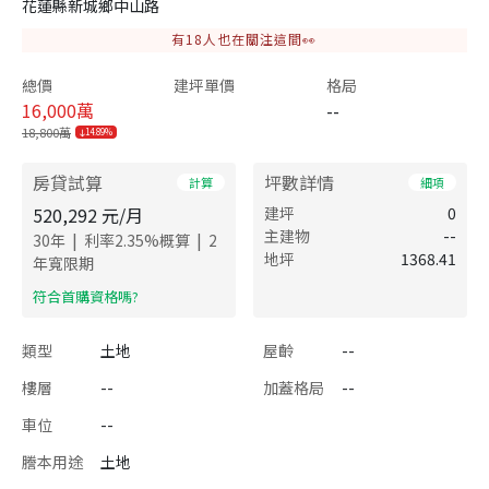
花蓮縣新城鄉中山路
有
18
人也在關注這間👀
總價
建坪單價
格局
16,000
萬
--
18,800萬
14.89%
房貸試算
坪數詳情
計算
細項
520,292
元/月
建坪
0
主建物
--
|
|
30
年
利率
2.35
%概算
2
地坪
1368.41
年寬限期
​符合首購資格嗎?
類型
土地
屋齡
--
樓層
--
加蓋格局
--
車位
--
謄本用途
土地