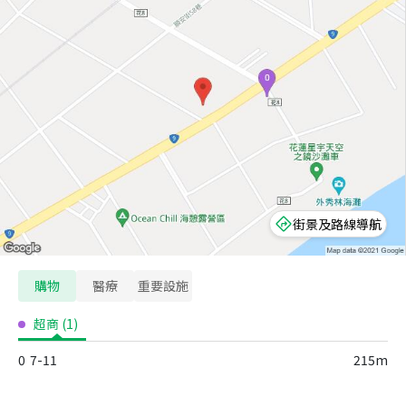
街景及路線導航
購物
醫療
重要設施
超商
(
1
)
0
7-11
215m