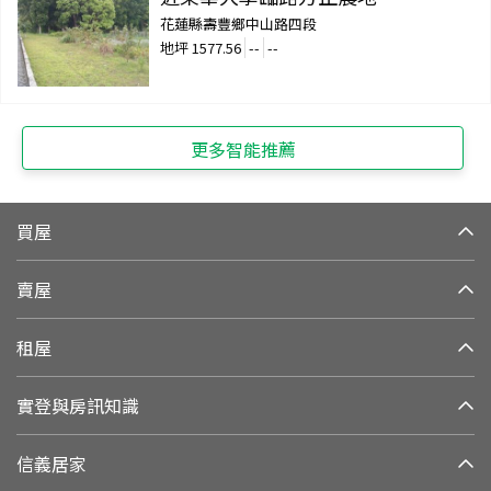
花蓮縣壽豐鄉中山路四段
地坪
1577.56
--
--
更多智能推薦
買屋
賣屋
租屋
實登與房訊知識
信義居家