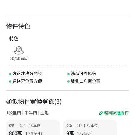
物件特色
特色
2D/3D看屋
方正建地好開發
濱海可蓋民宿
道路旁位置方便
雙側三角窗位置
類似物件實價登錄
(
3
)
1公里內 | 半年內 | 土地
編輯篩選條件
0衛
0
坪
無車位
0衛
0
坪
無車位
|
|
|
|
800
萬
9
萬
1.33
萬/坪
15
萬/坪