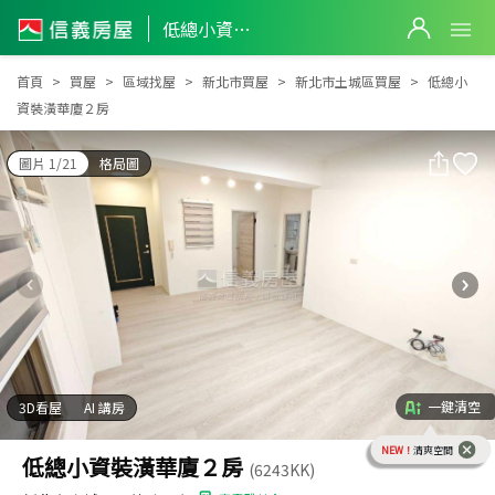
低總小資裝潢華廈２房
低總小資裝潢華廈２房
首頁
買屋
區域找屋
新北市買屋
新北市土城區買屋
低總小
資裝潢華廈２房
圖片 1/21
格局圖
一鍵清空
3D看屋
AI 講房
NEW！
清爽空間
低總小資裝潢華廈２房
(6243KK)