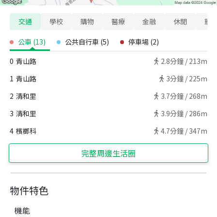
交通
學校
購物
醫療
金融
休閒
寵
公車
(
13
)
公共自行車
(
5
)
停車場
(
2
)
0
青山路
2.8
分鐘 /
213m
1
青山路
3
分鐘 /
225m
2
清和里
3.7
分鐘 /
268m
3
清和里
3.9
分鐘 /
286m
4
檳榔科
4.7
分鐘 /
347m
完整周邊生活圈
物件特色
機能