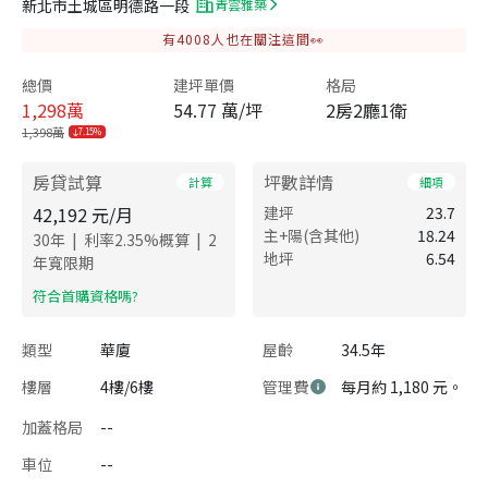
新北市土城區明德路一段
青雲雅築
有
4008
人也在關注這間👀
總價
建坪單價
格局
1,298
萬
54.77 萬/坪
2房2廳1衛
1,398萬
7.15%
房貸試算
坪數詳情
計算
細項
42,192
元/月
建坪
23.7
主+陽(含其他)
18.24
|
|
30
年
利率
2.35
%概算
2
地坪
6.54
年寬限期
​符合首購資格嗎?
類型
華廈
屋齡
34.5年
樓層
4樓/6樓
管理費
每月約 1,180 元。
加蓋格局
--
車位
--