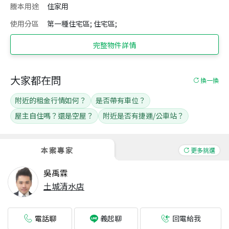
謄本用途
住家用
使用分區
第一種住宅區; 住宅區;
完整物件詳情
大家都在問
換一換
附近的租金行情如何？
是否帶有車位？
屋主自住嗎？還是空屋？
附近是否有捷運/公車站？
本案專家
更多挑選
吳禹霖
土城清水店
電話聊
回電給我
義起聊