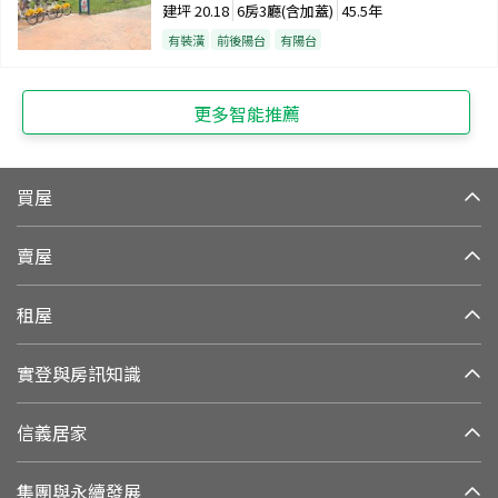
建坪
20.18
6房3廳(含加蓋)
45.5年
有裝潢
前後陽台
有陽台
更多智能推薦
買屋
賣屋
租屋
實登與房訊知識
信義居家
集團與永續發展