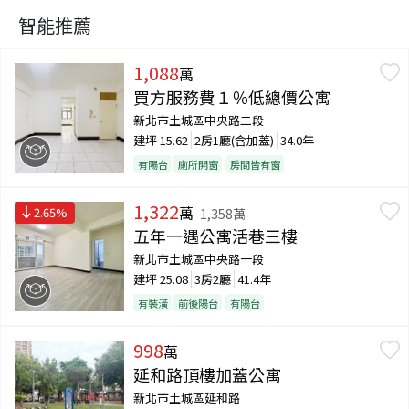
智能推薦
1,088
萬
買方服務費１％低總價公寓
新北市土城區中央路二段
建坪
15.62
2房1廳(含加蓋)
34.0年
有陽台
廁所開窗
房間皆有窗
1,322
萬
2.65
%
1,358
萬
五年一遇公寓活巷三樓
新北市土城區中央路一段
建坪
25.08
3房2廳
41.4年
有裝潢
前後陽台
有陽台
998
萬
延和路頂樓加蓋公寓
新北市土城區延和路