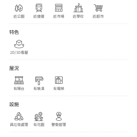
近公園
近捷運
近市場
近學校
近超市
特色
2D/3D看屋
屋況
有陽台
有裝潢
有電梯
設施
具垃圾處理
有花園
警衛管理