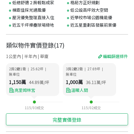
低總舒適２房輕鬆成家
格局方正好規劃
棟距佳採光通風優
低公設高坪效大空間
屋況優免整理直接入住
近學校市場公園機能優
近五千坪棒壘球場綠地
近五星重劃區發展前景優
類似物件實價登錄
(
17
)
1公里內 | 半年內 | 華廈
編輯篩選條件
2房2廳1衛
25.62
坪
3房2廳2衛
27.69
坪
|
|
|
|
無車位
無車位
1,150
萬
1,000
萬
44.89
萬/坪
36.11
萬/坪
克里姆林宮
溫暖人間
115/03
成交
115/02
成交
完整實價登錄