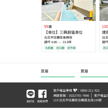
99
10
萬
【車位】三興超值車位
捷
台北市信義區吳興街
台
建坪
4.86
--
33.8年
建
毛胚屋
近公園
近市場
近
買屋
賣屋
客戶權益專線
：
0800-211-922
網路客服：
(02)2755-7666
客戶權益
110 台北市信義區信義路五段100號
加好友
追蹤我們