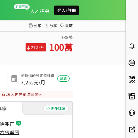
遠企香榭塔式車位Ｉ
人才招募
登入/註冊
列印
分享
收藏
138萬
100
萬
27.54%
依據你的設定值計算
試算
3,252
元/月
有
26
人也在關注這間👀
專家
更多挑選
徐兆正
六張犁店