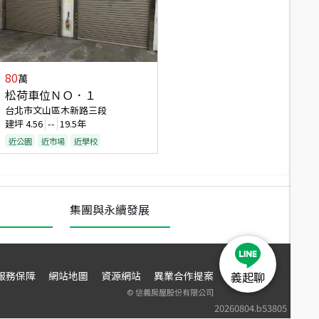
80
萬
松荷車位ＮＯ．１
台北市文山區木新路三段
建坪
4.56
--
19.5年
近公園
近市場
近學校
集團與永續發展
服務保障
網站地圖
資源網站
異業合作提案
義起聊
©
信義房屋股份有限公司
20260804.b53805