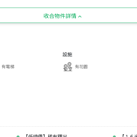
收合物件詳情
設施
有電梯
有花園
【低總價】稀有釋出
【１６