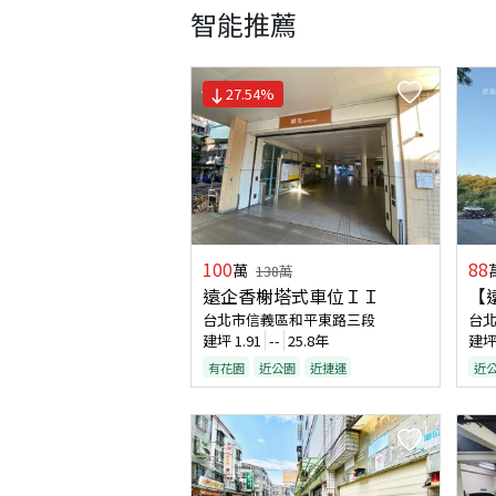
智能推薦
27.54
%
100
88
萬
138
萬
遠企香榭塔式車位ＩＩ
【
台北市信義區和平東路三段
台
建坪
1.91
--
25.8年
建
有花園
近公園
近捷運
近