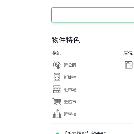
物件特色
機能
屋況
近公園
近捷運
近市場
近超市
近學校
【近捷運站】麟光站