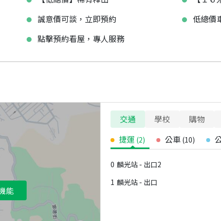
誠意價可談，立即預約
低總價
點擊預約看屋，專人服務
交通
學校
購物
捷運
公車
(
2
)
(
10
)
0
麟光站 - 出口2
1
麟光站 - 出口
機能