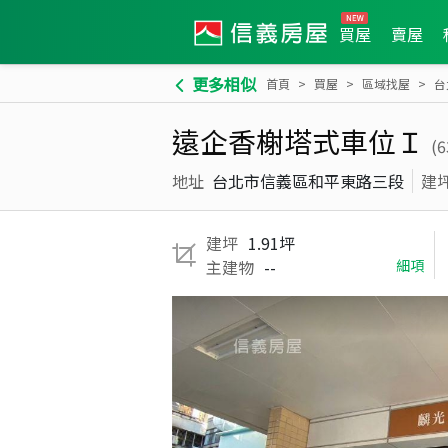
買屋
賣屋
更多相似
首頁
買屋
區域找屋
台
遠企香榭塔式車位Ｉ
(
地址
台北市信義區和平東路三段
建
建坪
1.91坪
主建物
--
細項