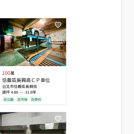
100
萬
信義區吳興高ＣＰ車位
台北市信義區吳興街
建坪
4.86
--
33.8年
近公園
近市場
近學校