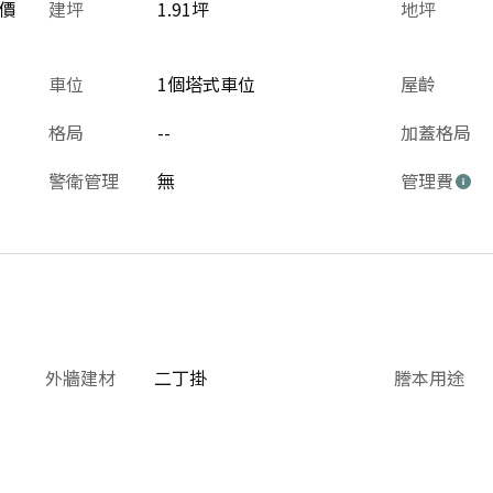
價
建坪
1.91坪
地坪
車位
1個塔式車位
屋齡
格局
--
加蓋格局
警衛管理
無
管理費
外牆建材
二丁掛
謄本用途