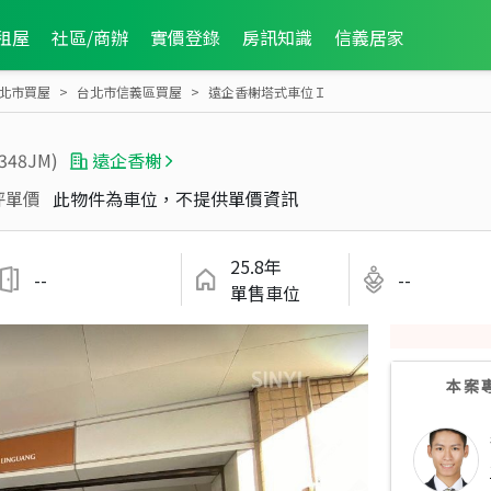
租屋
社區/商辦
實價登錄
房訊知識
信義居家
北市買屋
台北市信義區買屋
遠企香榭塔式車位Ｉ
6348JM)
遠企香榭
坪單價
此物件為車位，不提供單價資訊
25.8年
--
--
單售車位
本案