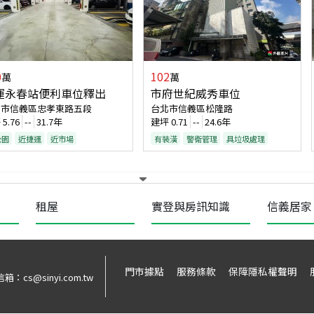
0
102
萬
萬
運永春站便利車位釋出
市府世紀威秀車位
北市信義區忠孝東路五段
台北市信義區松隆路
坪
5.76
--
31.7年
建坪
0.71
--
24.6年
公園
近捷運
近市場
有裝潢
警衛管理
具垃圾處理
租屋
實登與房訊知識
信義居家
門市據點
服務條款
保障隱私權聲明
信箱：
cs@sinyi.com.tw