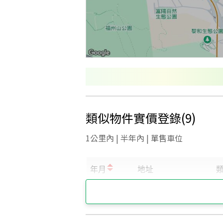
類似物件實價登錄
(
9
)
1公里內 | 半年內 | 單售車位