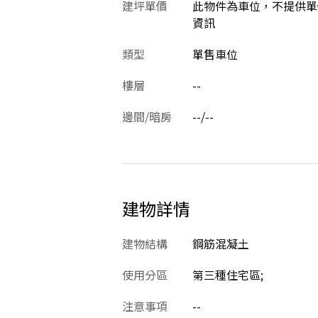
建坪單價
此物件為車位，不提供單
資訊
類型
單售車位
樓層
--
邊間/暗房
--/--
建物詳情
建物結構
鋼筋混凝土
使用分區
第三種住宅區;
注意事項
--