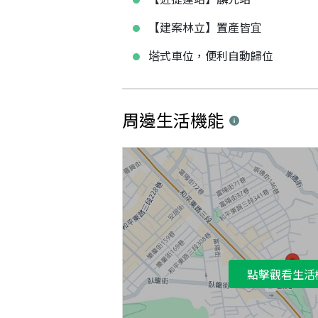
【建案林立】置產皆宜
塔式車位，便利自動歸位
周邊生活機能
點擊觀看生活