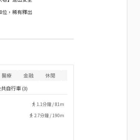
車位，稀有釋出
醫療
金融
休閒
寵物
重要設施
公共自行車
(
3
)
1.1
分鐘 /
81m
2.7
分鐘 /
190m