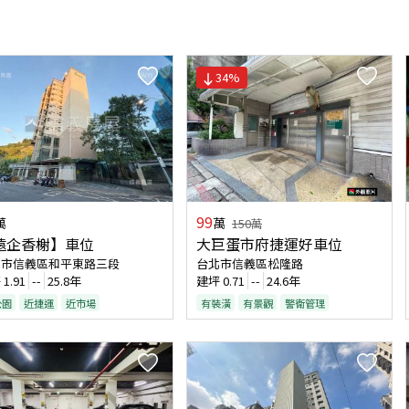
34
%
99
萬
萬
150
萬
遠企香榭】車位
大巨蛋市府捷運好車位
北市信義區和平東路三段
台北市信義區松隆路
坪
1.91
--
25.8年
建坪
0.71
--
24.6年
公園
近捷運
近市場
有裝潢
有景觀
警衛管理