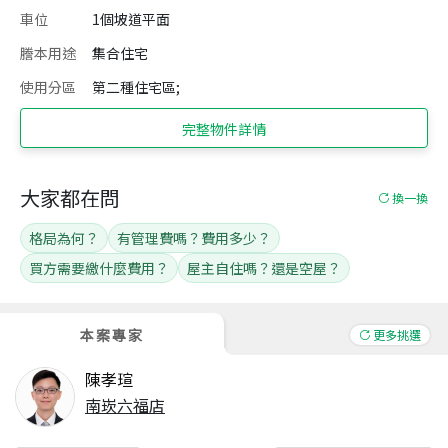
車位
1個坡道平面
謄本用途
集合住宅
使用分區
第二種住宅區;
完整物件詳情
大家都在問
換一換
格局為何？
有管理費嗎？費用多少？
買方需要繳什麼費用？
屋主自住嗎？還是空屋？
本案專家
更多挑選
陳孝瑄
南崁六福店