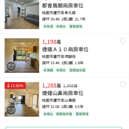
都會風閣兩房車位
桃園市蘆竹區奉化路
建坪
30.48
2房2廳
21.7年
有裝潢
有陽台
警衛管理
1,198
萬
捷運Ａ１０兩房車位
桃園市蘆竹區埤腳街
建坪
33.46
2房2廳
1.8年
有景觀
有陽台
房間皆有窗
1,288
萬
11.66
%
1,458
萬
捷運山鼻兩房車位
桃園市蘆竹區山鼻路
建坪
32.06
2房2廳
0.5年
有陽台
房間皆有窗
警衛管理