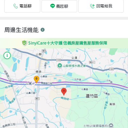
電話聊
回電給我
義起聊
周邊生活機能
SinyiCare十大守護 信義房屋購售屋服務保障