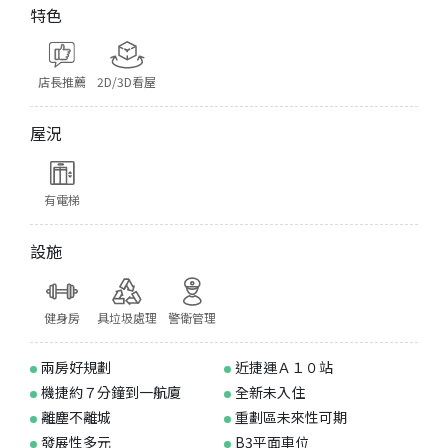
特色
店長推薦
2D/3D看屋
屋況
有電梯
設施
健身房
具垃圾處理
警衛管理
兩房好規劃
近捷運Ａ１０站
機捷約７分鐘到一航廈
全新未入住
離塵不離城
重劃區未來性可期
發展性多元
B3平面車位