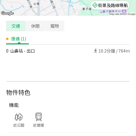
街景及路線導航
交通
休閒
寵物
捷運
(
1
)
0
山鼻站 - 出口
10.2
分鐘 /
764m
物件特色
機能
近公園
近捷運