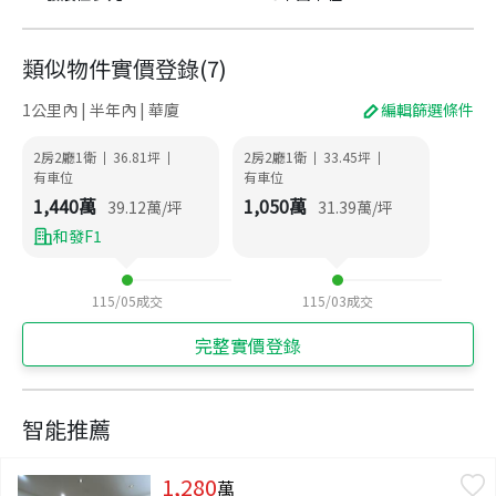
類似物件實價登錄
(
7
)
1公里內 | 半年內 | 華廈
編輯篩選條件
2房2廳1衛
36.81
坪
2房2廳1衛
33.45
坪
|
|
|
|
有車位
有車位
1,440
萬
1,050
萬
39.12
萬/坪
31.39
萬/坪
和發F1
115/05
成交
115/03
成交
完整實價登錄
智能推薦
1,280
萬