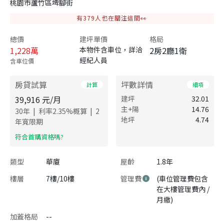
桃園市蘆竹區埤腳街
有
379
人也在關注這間👀
總價
建坪單價
格局
1,228
萬
本物件含車位，詳洽
2房2廳1衛
經紀人員
含車位價
房貸試算
坪數詳情
計算
細項
39,916
元/月
建坪
32.01
主+陽
14.76
|
|
30
年
利率
2.35
%概算
2
地坪
4.74
年寬限期
​符合首購資格嗎?
類型
華廈
屋齡
1.8年
樓層
7樓/10樓
管理費
(車位管理費包含
在大樓管理費內 /
月繳)
加蓋格局
--