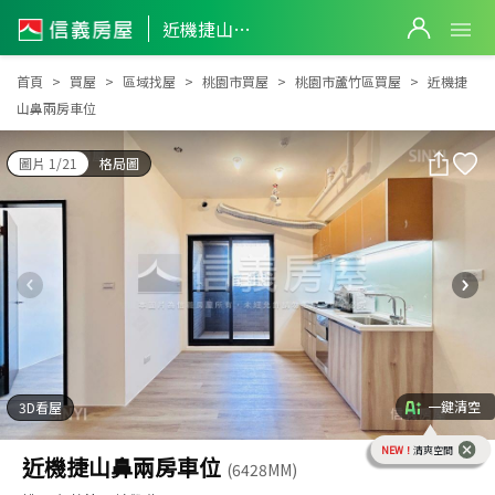
近機捷山鼻兩房車位
近機捷山鼻兩房車位
首頁
買屋
區域找屋
桃園市買屋
桃園市蘆竹區買屋
近機捷
山鼻兩房車位
圖片 1/21
格局圖
一鍵清空
3D看屋
NEW！
清爽空間
近機捷山鼻兩房車位
(6428MM)