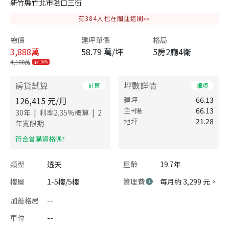
新竹縣竹北市隘口三街
有
384
人也在關注這間👀
總價
建坪單價
格局
3,888
萬
58.79 萬/坪
5房2廳4衛
4,188萬
7.16%
房貸試算
坪數詳情
計算
細項
126,415
元/月
建坪
66.13
主+陽
66.13
|
|
30
年
利率
2.35
%概算
2
地坪
21.28
年寬限期
​符合首購資格嗎?
類型
透天
屋齡
19.7年
樓層
1-5樓/5樓
管理費
每月約 3,299 元。
加蓋格局
--
車位
--