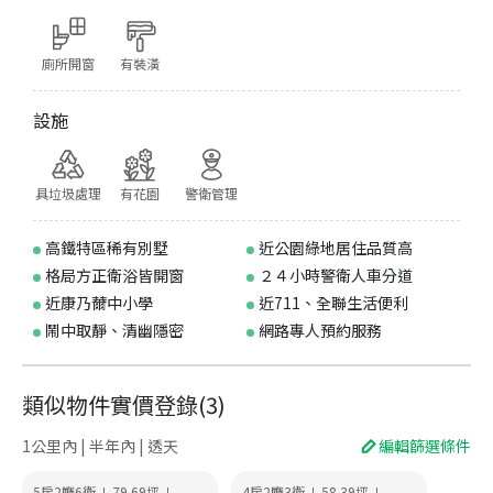
廁所開窗
有裝潢
設施
具垃圾處理
有花園
警衛管理
高鐵特區稀有別墅
近公園綠地居住品質高
格局方正衛浴皆開窗
２４小時警衛人車分道
近康乃薾中小學
近711、全聯生活便利
鬧中取靜、清幽隱密
網路專人預約服務
類似物件實價登錄
(
3
)
1公里內 | 半年內 | 透天
編輯篩選條件
5房2廳6衛
79.69
坪
4房2廳3衛
58.39
坪
|
|
|
|