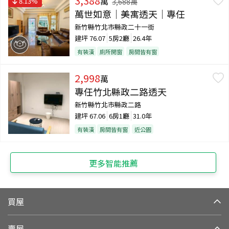
3,388
萬
8.13
%
3,688
萬
萬世如意｜美寓透天｜專任
新竹縣竹北市縣政二十一街
建坪
76.07
5房2廳
26.4年
有裝潢
廁所開窗
房間皆有窗
2,998
萬
專任竹北縣政二路透天
新竹縣竹北市縣政二路
建坪
67.06
6房1廳
31.0年
有裝潢
房間皆有窗
近公園
更多智能推薦
買屋
賣屋