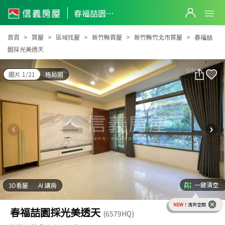
春福喆園採光美透天
春福喆園採光美透天
首頁
買屋
區域找屋
新竹縣買屋
新竹縣竹北市買屋
春福喆
園採光美透天
圖片 1/21
格局圖
一鍵清空
3D看屋
AI 講房
NEW！
清爽空間
春福喆園採光美透天
(6579HQ)