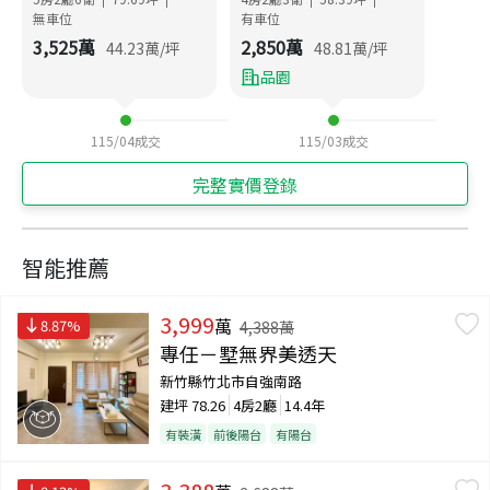
無車位
有車位
3,525
萬
2,850
萬
44.23
萬/坪
48.81
萬/坪
品園
115/04
成交
115/03
成交
完整實價登錄
智能推薦
3,999
萬
8.87
%
4,388
萬
專任－墅無界美透天
新竹縣竹北市自強南路
建坪
78.26
4房2廳
14.4年
有裝潢
前後陽台
有陽台