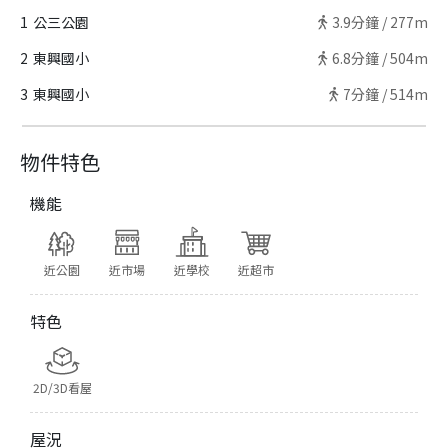
1
公三公園
3.9
分鐘 /
277m
2
東興國小
6.8
分鐘 /
504m
3
東興國小
7
分鐘 /
514m
物件特色
機能
近公園
近市場
近學校
近超市
特色
2D/3D看屋
屋況