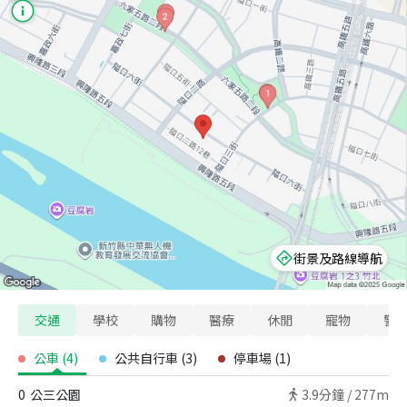
街景及路線導航
交通
學校
購物
醫療
休閒
寵物
警
公車
(
4
)
公共自行車
(
3
)
停車場
(
1
)
0
公三公園
3.9
分鐘 /
277m