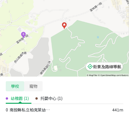
街景及路線導航
學校
寵物
幼稚園
(
1
)
托嬰中心
(
1
)
0
南投縣私立柏克萊幼兒園
441m