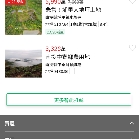
5,990
萬
21.8
%
7,660
萬
急售！埔里大地坪土地
南投縣埔里鎮水墻巷
地坪
5107.64
1廳1衛(含加蓋)
8.4年
2D/3D看屋
3,328
萬
南投中寮鄉農用地
南投縣中寮鄉頂城巷
地坪
9130.36
--
--
更多智能推薦
買屋