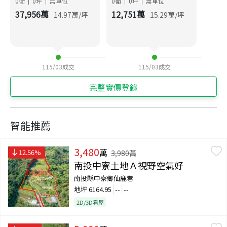
0衛
0
坪
無車位
0衛
0
坪
無車位
|
|
|
|
37,956
萬
12,751
萬
14.97
萬/坪
15.29
萬/坪
115/03
成交
115/03
成交
完整實價登錄
智能推薦
3,480
萬
12.56
%
3,980
萬
南投中寮土地Ａ視野空氣好
南投縣中寮鄉仙鹿巷
地坪
6164.95
--
--
2D/3D看屋