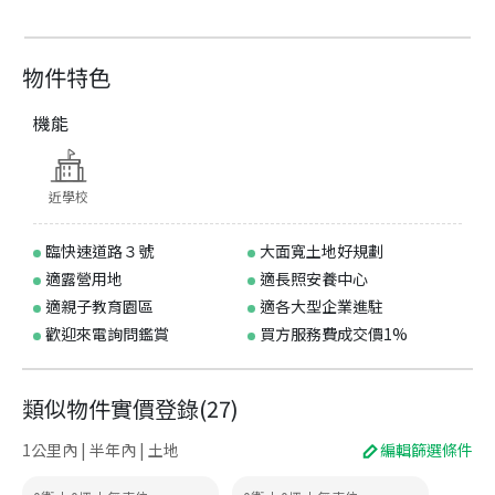
物件特色
機能
近學校
臨快速道路３號
大面寬土地好規劃
適露營用地
適長照安養中心
適親子教育園區
適各大型企業進駐
歡迎來電詢問鑑賞
買方服務費成交價1%
類似物件實價登錄
(
27
)
1公里內 | 半年內 | 土地
編輯篩選條件