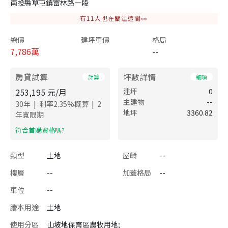
南投縣草屯鎮富林路一段
有
11
人也在關注這間👀
總價
建坪單價
格局
7,786
萬
--
房貸試算
坪數詳情
計算
細項
253,195
元/月
建坪
0
主建物
--
|
|
30
年
利率
2.35
%概算
2
地坪
3360.82
年寬限期
​符合首購資格嗎?
類型
土地
屋齡
--
樓層
--
加蓋格局
--
車位
--
謄本用途
土地
使用分區
山坡地保育區農牧用地;