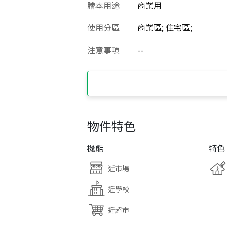
謄本用途
商業用
使用分區
商業區; 住宅區;
注意事項
--
物件特色
機能
特色
近市場
近學校
近超市