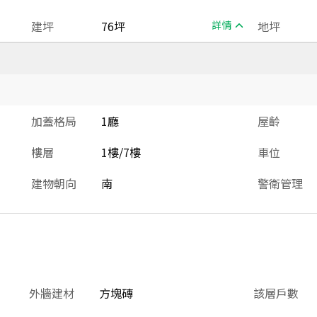
建坪
76坪
詳情
地坪
加蓋格局
1廳
屋齡
樓層
1樓/7樓
車位
建物朝向
南
警衛管理
外牆建材
方塊磚
該層戶數