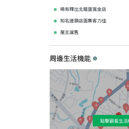
稀有釋出北龍面寬金店
知名連鎖店面集客力佳
屋主誠售
周邊生活機能
點擊觀看生活