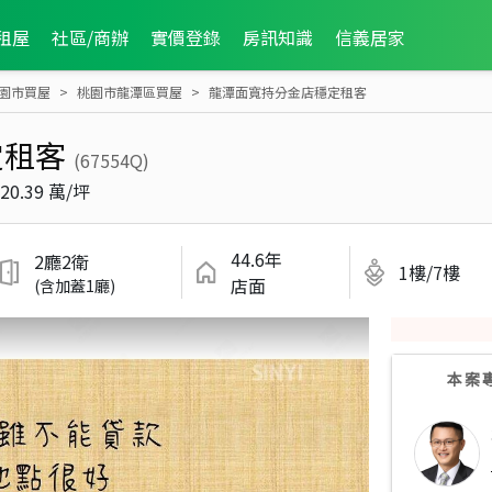
租屋
社區/商辦
實價登錄
房訊知識
信義居家
園市買屋
桃園市龍潭區買屋
龍潭面寬持分金店穩定租客
定租客
(67554Q)
20.39 萬/坪
44.6年
2廳2衛
1樓/7樓
店面
(含加蓋1廳)
本案