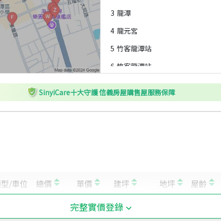
3
龍潭
4
龍元宮
5
竹客龍潭站
6
竹客龍潭站
7
龍潭
SinyiCare十大守護 信義房屋購售屋服務保障
8
龍潭站
9
中豐路中山段
A
桃客龍潭新站
B
中豐路中山段
C
桃客龍潭新站
D
第二市場
完整實價登錄
E
信義路口