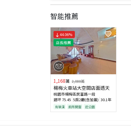
智能推薦
44.06
%
店長推薦
1,168
萬
2,088
萬
楊梅火車站大空間店面透天
桃園市楊梅區民富路一段
建坪
75.45
5房2廳(含加蓋)
30.1年
有裝潢
廁所開窗
近公園