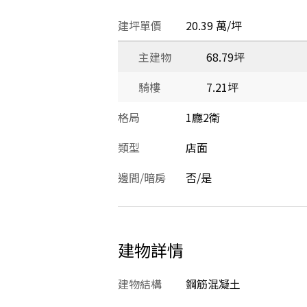
建坪單價
20.39 萬/坪
主建物
68.79坪
騎樓
7.21坪
格局
1廳2衛
類型
店面
邊間/暗房
否/是
建物詳情
建物結構
鋼筋混凝土