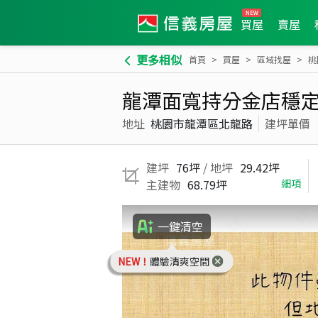
買屋
賣屋
更多相似
首頁
買屋
區域找屋
桃
龍潭面寬持分金店穩
地址
桃園市龍潭區北龍路
建坪單價
建坪
76坪
/ 地坪
29.42坪
主建物
68.79坪
細項
一鍵清空
NEW！
體驗清爽空間