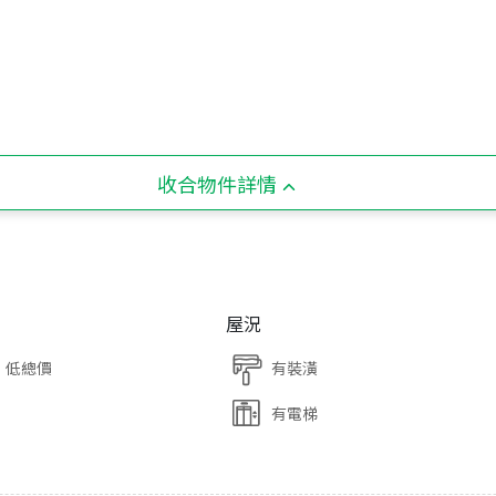
收合物件詳情
屋況
低總價
有裝潢
有電梯