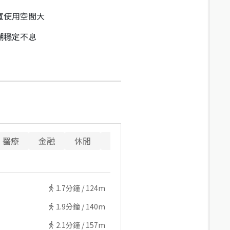
寬使用空間大
潮穩定不息
醫療
金融
休閒
寵物
重要設施
1.7
分鐘 /
124m
1.9
分鐘 /
140m
2.1
分鐘 /
157m