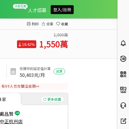
龍潭面寬持分金店穩定租客
人才招募
登入/註冊
列印
分享
收藏
1,900萬
1,550
萬
18.42%
依據你的設定值計算
試算
50,403
元/月
有
69
人也在關注這間👀
專家
更多挑選
戴昌賢
中正杭州店