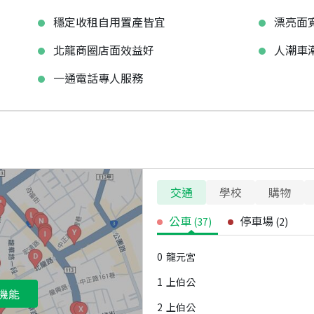
穩定收租自用置產皆宜
漂亮面
北龍商圈店面效益好
人潮車
一通電話專人服務
交通
學校
購物
公車
停車場
(
37
)
(
2
)
0
龍元宮
1
上伯公
機能
2
上伯公