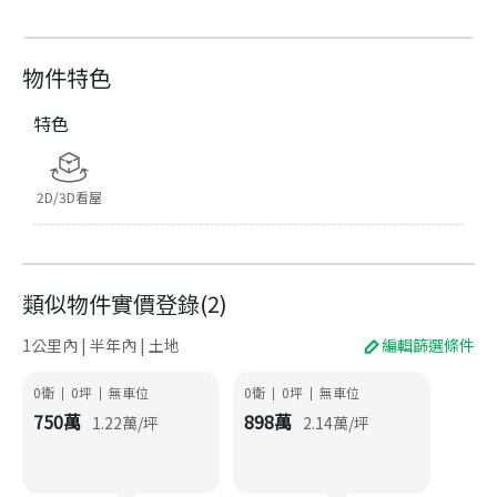
物件特色
特色
2D/3D看屋
類似物件實價登錄
(
2
)
1公里內 | 半年內 | 土地
編輯篩選條件
0衛
0
坪
無車位
0衛
0
坪
無車位
|
|
|
|
750
萬
898
萬
1.22
萬/坪
2.14
萬/坪