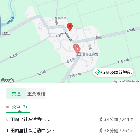
街景及路線導航
交通
重要設施
公車
(
2
)
0
田頭里社區活動中心（太興宮）
3.4
分鐘 /
244m
1
田頭里社區活動中心（太興宮）
3.8
分鐘 /
267m