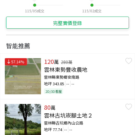
115/05
成交
115/02
成交
完整實價登錄
智能推薦
120
萬
57.14
%
280
萬
雲林東勢豐收農地
雲林縣東勢鄉安南路
地坪
343.85
--
--
2D/3D看屋
80
萬
雲林古坑崁腳土地２
雲林縣古坑鄉內山公路
地坪
77.74
--
--