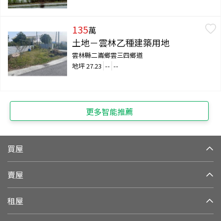
135
萬
土地－雲林乙種建築用地
雲林縣二崙鄉雲三四鄉道
地坪
27.23
--
--
更多智能推薦
買屋
賣屋
租屋