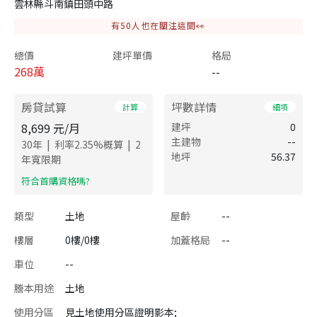
雲林縣斗南鎮田頭中路
有
50
人也在關注這間👀
總價
建坪單價
格局
268
萬
--
房貸試算
坪數詳情
計算
細項
8,699
元/月
建坪
0
主建物
--
|
|
30
年
利率
2.35
%概算
2
地坪
56.37
年寬限期
​符合首購資格嗎?
類型
土地
屋齡
--
樓層
0樓/0樓
加蓋格局
--
車位
--
謄本用途
土地
使用分區
見土地使用分區證明影本;