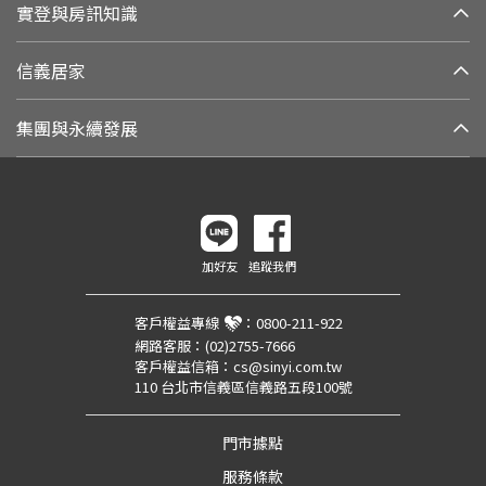
實登與房訊知識
信義居家
集團與永續發展
加好友
追蹤我們
客戶權益專線
：
0800-211-922
網路客服：
(02)2755-7666
客戶權益信箱：
cs@sinyi.com.tw
110 台北市信義區信義路五段100號
門市據點
服務條款