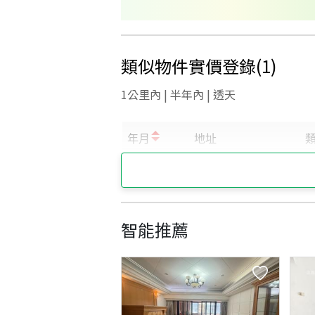
類似物件實價登錄
(
1
)
1公里內 | 半年內 | 透天
智能推薦