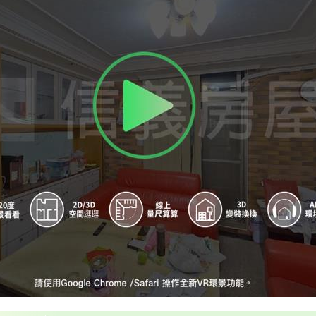
A
政大附中
B
綠野山莊
C
政大附中
D
棲霞山莊
E
棲霞山莊
F
棲霞山莊
G
棲霞山莊
H
政大二街
I
棲霞山莊
J
政大二街
K
政大御花園
L
政大御花園
M
政大三街