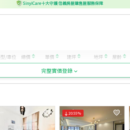
SinyiCare十大守護 信義房屋購售屋服務保障
N
政大御花園
O
政大御花園
P
政大三街
Q
政大學苑
R
國關中心
完整實價登錄
20.55
%