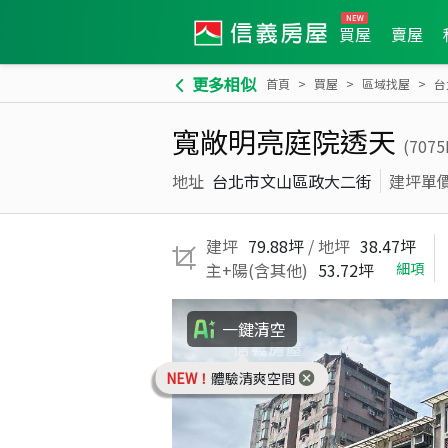
買屋
賣屋
更多相似
首頁
買屋
區域找屋
台
寬敞明亮庭院透天
(7075
地址
台北市文山區政大二街
建坪單
建坪
79.88坪
/ 地坪
38.47坪
主+陽(含其他)
53.72坪
細項
一鍵清空
NEW！
體驗清爽空間