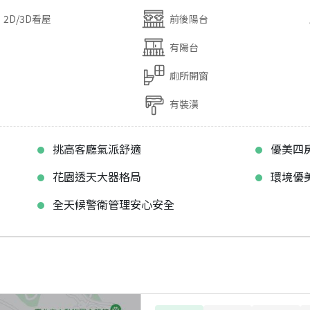
2D/3D看屋
前後陽台
有陽台
廁所開窗
有裝潢
挑高客廳氣派舒適
優美四
花園透天大器格局
環境優
全天候警衛管理安心安全