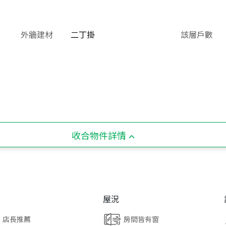
外牆建材
二丁掛
該層戶數
收合物件詳情
屋況
店長推薦
房間皆有窗