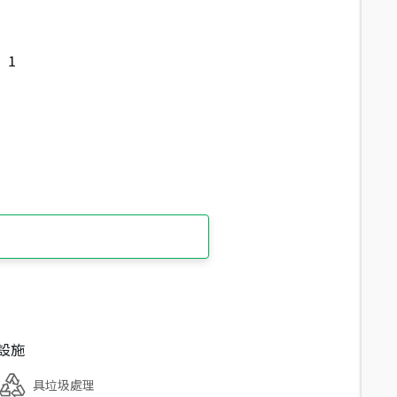
1
設施
具垃圾處理