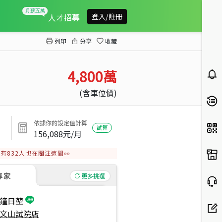
寬敞明亮庭院透天
人才招募
登入/註冊
列印
分享
收藏
4,800
萬
(含車位價)
依據你的設定值計算
試算
156,088
元/月
有
832
人也在關注這間👀
專家
更多挑選
鐘日堃
文山試院店