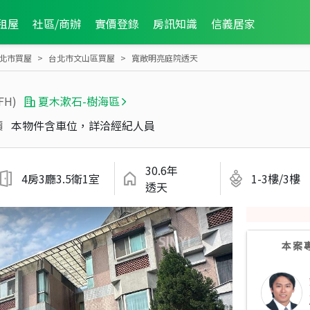
租屋
社區/商辦
實價登錄
房訊知識
信義居家
北市買屋
台北市文山區買屋
寬敞明亮庭院透天
FH)
夏木漱石-樹海區
價
本物件含車位，詳洽經紀人員
30.6年
4房3廳3.5衛1室
1-3樓/3樓
透天
本案