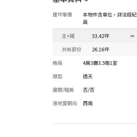
建坪單價
本物件含車位，詳洽經紀
員
主+陽
53.42坪
＝
共有部份
26.16坪
格局
4房3廳3.5衛1室
類型
透天
邊間/暗房
否/否
落地窗朝向
西南