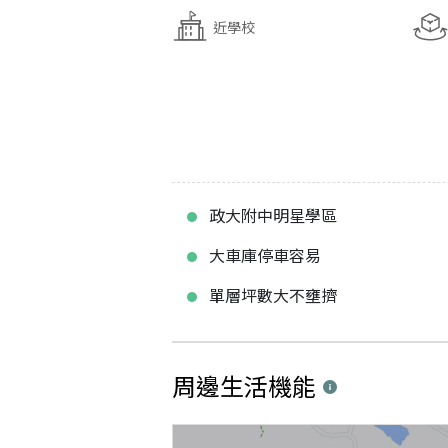
近學校
政大附中明星學區
大車庫停車容易
單層坪數大不壅擠
周邊生活機能