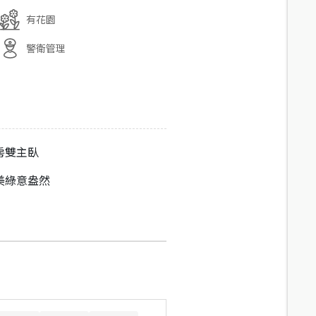
有花園
警衛管理
房雙主臥
美綠意盎然