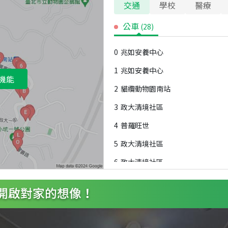
交通
學校
醫療
公車
(
28
)
0
兆如安養中心
1
兆如安養中心
機能
2
貓纜動物園南站
3
政大清境社區
4
普羅旺世
5
政大清境社區
6
政大清境社區
7
普羅旺世
8
政大附中(校內)
9
綠野山莊