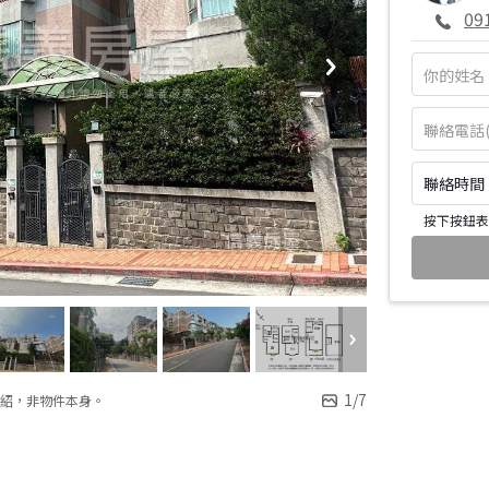
09
聯絡時間：皆
按下按鈕表
1
/
7
紹，非物件本身。