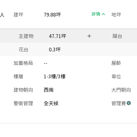
人
建坪
79.88坪
詳情
地坪
主建物
47.71坪
＋
陽台
花台
0.3坪
加蓋格局
--
屋齡
樓層
1-3樓/3樓
車位
建物朝向
西南
大門朝向
警衛管理
全天候
管理費