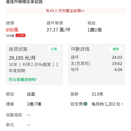
基隆市暖暖區東碇路
有
45
人也在關注這間👀
總價
建坪單價
格局
898
萬
37.37 萬/坪
1廳1衛
928萬
3.23%
房貸試算
坪數詳情
計算
細項
29,185
元/月
建坪
24.03
主(含其他)
19.62
|
|
30
年
利率
2.35
%概算
2
地坪
4.04
年寬限期
​符合首購資格嗎?
類型
店面
屋齡
31.0年
樓層
1樓/7樓
管理費
每月約 1,202 元。
加蓋格局
--
車位
--