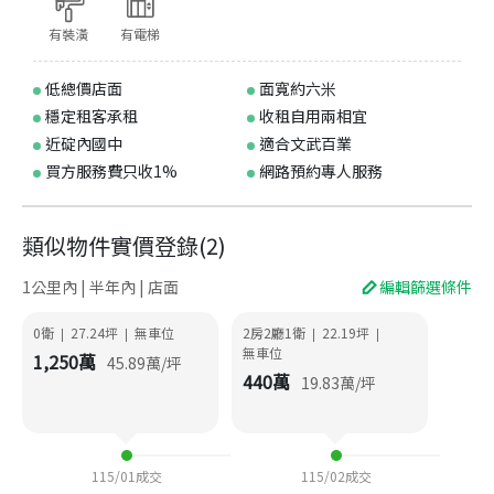
有裝潢
有電梯
低總價店面
面寬約六米
穩定租客承租
收租自用兩相宜
近碇內國中
適合文武百業
買方服務費只收1%
網路預約專人服務
類似物件實價登錄
(
2
)
1公里內 | 半年內 | 店面
編輯篩選條件
0衛
27.24
坪
無車位
2房2廳1衛
22.19
坪
|
|
|
|
無車位
1,250
萬
45.89
萬/坪
440
萬
19.83
萬/坪
115/01
成交
115/02
成交