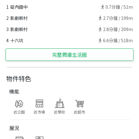
1
碇內國中
0.7
分鐘 /
51m
2
影劇新村
2.7
分鐘 /
199m
3
影劇新村
2.8
分鐘 /
209m
4
十六坑
6.6
分鐘 /
518m
完整周邊生活圈
物件特色
機能
近公園
近市場
近學校
近超市
屋況