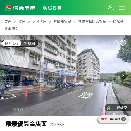
暖暖優質金店面
暖暖優質金店面
首頁
買屋
區域找屋
基隆市買屋
基隆市暖暖區買屋
暖暖優
質金店面
圖片 1/7
格局圖
一鍵清空
NEW！
清爽空間
暖暖優質金店面
(7239BF)