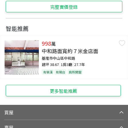
完整實價登錄
智能推薦
998
萬
中和路面寬約７米金店面
基隆市中山區中和路
建坪
38.67
1房3廳
27.7年
有裝潢
有陽台
廁所開窗
更多智能推薦
買屋
賣屋