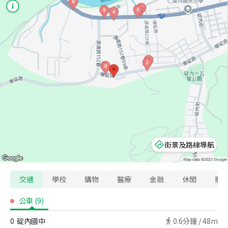
街景及路線導航
交通
學校
購物
醫療
金融
休閒
寵
公車
(
9
)
0
碇內國中
0.6
分鐘 /
48m