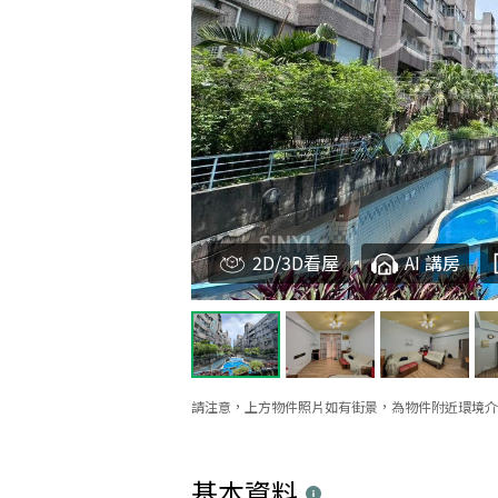
2D/3D看屋
AI 講房
請注意，上方物件照片如有街景，為物件附近環境介
基本資料