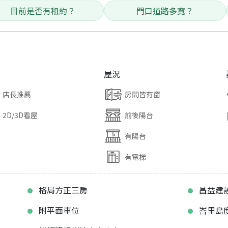
目前是否有租約？
門口道路多寬？
屋況
店長推薦
房間皆有窗
2D/3D看屋
前後陽台
有陽台
有電梯
格局方正三房
昌益建
附平面車位
峇里島