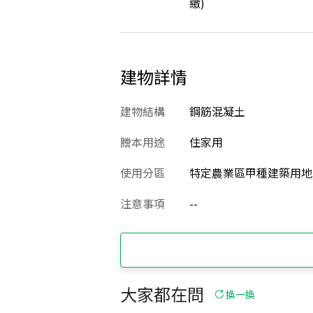
繳)
建物詳情
建物結構
鋼筋混凝土
謄本用途
住家用
使用分區
特定農業區甲種建築用地
注意事項
--
大家都在問
換一換