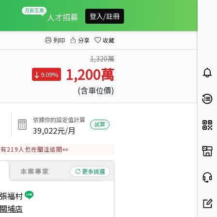
★大溪地漫日子３房★
人才招募
登入/註冊
列印
分享
收藏
1,320萬
1,200
萬
9.09%
(含車位價)
依據你的設定值計算
試算
39,022
元/月
有
219
人也在關注這間👀
本案專家
更多挑選
張福村
關埔店