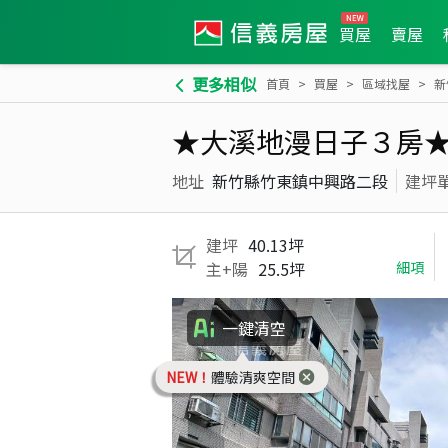
買屋
賣屋
更多相似
首頁
買屋
區域找屋
新
★大溪地漫日子３房
地址
新竹縣竹東鎮中興路二段
建坪
建坪
40.13坪
主+陽
25.5坪
細項
一鍵清空
NEW！
體驗清爽空間