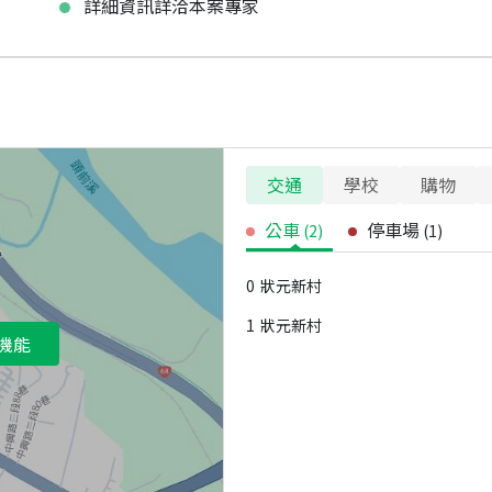
詳細資訊詳洽本案專家
交通
學校
購物
公車
停車場
(
2
)
(
1
)
0
狀元新村
1
狀元新村
機能