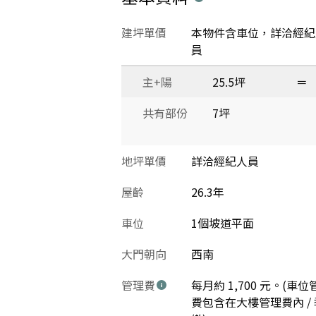
建坪單價
本物件含車位，詳洽經紀
員
主+陽
25.5坪
＝
共有部份
7坪
地坪單價
詳洽經紀人員
屋齡
26.3年
車位
1個坡道平面
大門朝向
西南
管理費
每月約 1,700 元。(車位
費包含在大樓管理費內 / 