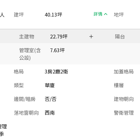
人
建坪
40.13坪
詳情
地坪
主建物
22.79坪
＋
陽台
管理室(含
7.63坪
公設)
格局
3房2廳2衛
加蓋格局
類型
華廈
樓層
邊間/暗房
否/否
建物朝向
落地窗朝向
西南
警衛管理
管理
季