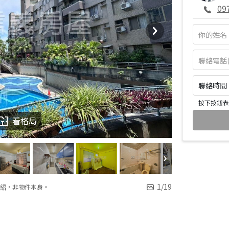
09
聯絡時間：皆
按下按鈕表
看格局
1
/
19
紹，非物件本身。