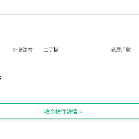
外牆建材
二丁掛
該層戶數
;
收合物件詳情