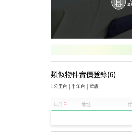
類似物件實價登錄
(
6
)
1公里內 | 半年內 | 華廈