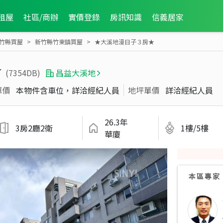
租屋
社區/商辦
實價登錄
房訊知識
信義居家
竹縣買屋
新竹縣竹東鎮買屋
★大溪地漫日子３房★
★
(7354DB)
昌益大溪地
單價
本物件含車位，詳洽經紀人員
地坪單價
詳洽經紀人員
26.3年
3房2廳2衛
1樓/5樓
華廈
本區專家