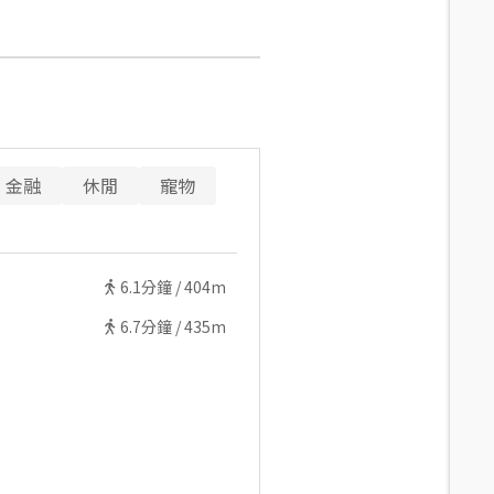
金融
休閒
寵物
6.1
分鐘 /
404m
6.7
分鐘 /
435m