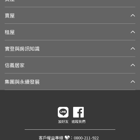
賣屋
租屋
實登與房訊知識
信義居家
集團與永續發展
加好友
追蹤我們
客戶權益專線
：
0800-211-922