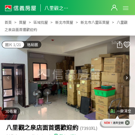
八里觀之泉店面首選歡迎約
八里觀之泉店面首選歡迎約
首頁
買屋
區域找屋
新北市買屋
新北市八里區買屋
八里觀
之泉店面首選歡迎約
圖片 1/21
格局圖
一鍵清空
3D看屋
NEW！
清爽空間
八里觀之泉店面首選歡迎約
(7393XL)