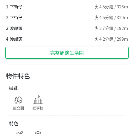
1
下街仔
4.5
分鐘 /
326m
2
下街仔
4.5
分鐘 /
329m
3
渡船頭
2.7
分鐘 /
192m
4
渡船頭
4.2
分鐘 /
299m
完整周邊生活圈
物件特色
機能
近公園
近學校
特色