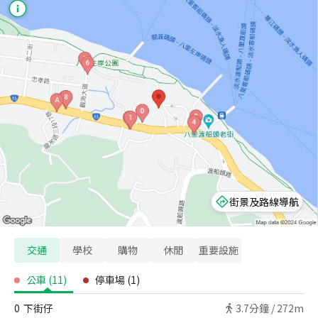
街景及路線導航
交通
學校
購物
休閒
重要設施
公車
(
11
)
停車場
(
1
)
0
下街仔
3.7
分鐘 /
272m