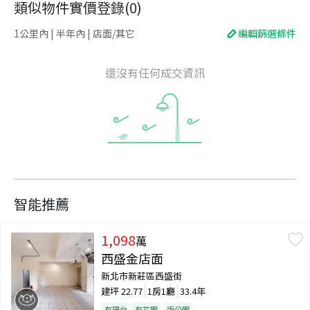
類似物件實價登錄
(
0
)
1公里內 | 半年內 | 店面/其它
編輯篩選條件
還沒有任何成交資訊
智能推薦
1,098
萬
西盛金店面
新北市新莊區西盛街
建坪
22.77
1房1廳
33.4年
有陽台
有花園
近公園