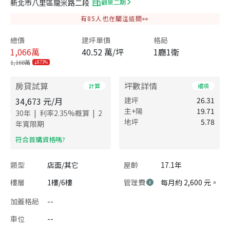
新北市八里區龍米路二段
觀泉二期
有
85
人也在關注這間👀
總價
建坪單價
格局
1,066
萬
40.52 萬/坪
1廳1衛
1,168萬
8.73%
房貸試算
坪數詳情
計算
細項
34,673
元/月
建坪
26.31
主+陽
19.71
|
|
30
年
利率
2.35
%概算
2
地坪
5.78
年寬限期
​符合首購資格嗎?
類型
店面/其它
屋齡
17.1年
樓層
1樓/6樓
管理費
每月約 2,600 元。
加蓋格局
--
車位
--