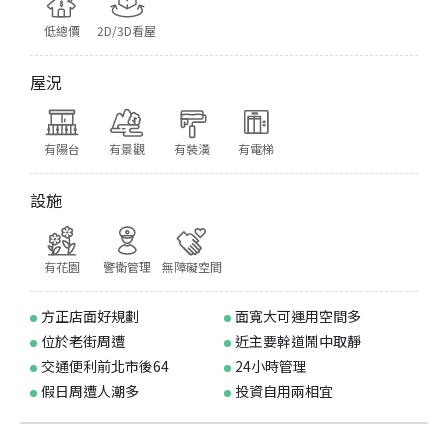
低總價
2D/3D看屋
屋況
有陽台
有景觀
有裝潢
有電梯
設施
有花園
警衛管理
無障礙空間
方正店面好規劃
面寬大可運用空間多
位於老街周遭
近主要幹道鬧中取靜
交通便利前北市後64
24小時管理
假日周遭人潮多
投資自用兩相宜