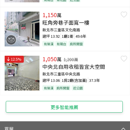
1,150
萬
旺角旁巷子面寬一樓
新北市三重區文化南路
建坪
13.92
1廳1衛
49.6年
有裝潢
有陽台
廁所開窗
1,050
萬
12.5
%
1,200
萬
中央北自用收租皆宜大空間
新北市三重區中央北路
建坪
13.06
1房2廳(含加蓋)
37.3年
有裝潢
廁所開窗
近公園
更多智能推薦
買屋