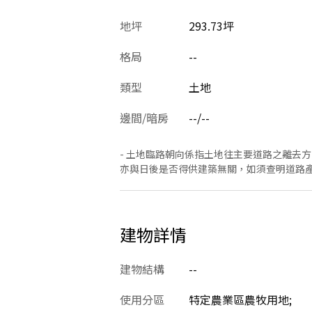
地坪
293.73坪
格局
--
類型
土地
邊間/暗房
--/--
- 土地臨路朝向係指土地往主要道路之離去
亦與日後是否得供建築無關，如須查明道路
建物詳情
建物結構
--
使用分區
特定農業區農牧用地;