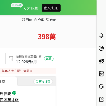
虎尾交流道約２９４坪農地
人才招募
登入/註冊
列印
分享
收藏
398
萬
依據你的設定值計算
試算
12,926
元/月
有
46
人也在關注這間👀
專家
更多挑選
周佳慶
西區英才店