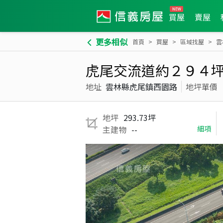
買屋
賣屋
更多相似
首頁
買屋
區域找屋
雲
虎尾交流道約２９４
地址
雲林縣虎尾鎮西園路
地坪單價
地坪
293.73坪
主建物
--
細項