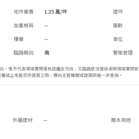
地坪單價
1.35 萬/坪
建坪
加蓋格局
--
屋齡
樓層
--
車位
臨路朝向
南
警衛管理
方向，惟不代表現場實際僅有該離去方向﹔又臨路狀況僅係表明現場實際
產權或土地能否供建築之用，應向主管機關或建築師進一步查詢。
外牆建材
--
謄本用途