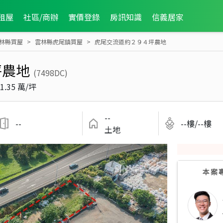
租屋
社區/商辦
實價登錄
房訊知識
信義居家
林縣買屋
雲林縣虎尾鎮買屋
虎尾交流道約２９４坪農地
坪農地
(7498DC)
1.35 萬/坪
--
--
--樓/--樓
土地
本案