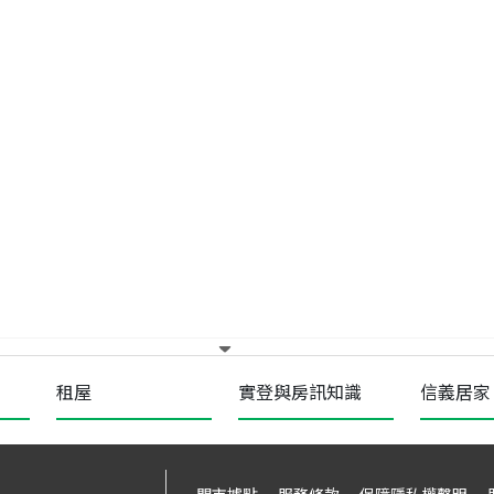
租屋
實登與房訊知識
信義居家
門市據點
服務條款
保障隱私權聲明