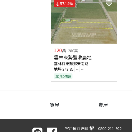
57.14
%
120
萬
280
萬
雲林東勢豐收農地
雲林縣東勢鄉安南路
地坪
343.85
--
--
2D/3D看屋
買屋
賣屋
客戶權益專線
：
0800-211-922