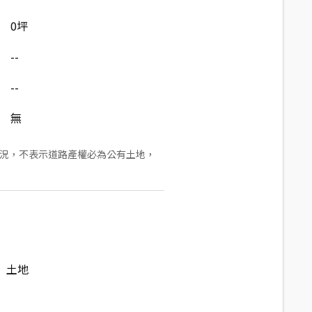
0坪
--
--
無
狀況，不表示道路產權必為公有土地，
土地