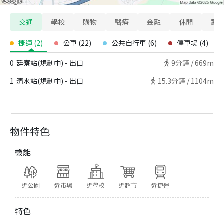
交通
學校
購物
醫療
金融
休閒
寵
捷運
(
2
)
公車
(
22
)
公共自行車
(
6
)
停車場
(
4
)
0
廷寮站(規劃中) - 出口
9
分鐘 /
669m
1
清水站(規劃中) - 出口
15.3
分鐘 /
1104m
物件特色
機能
近公園
近市場
近學校
近超市
近捷運
特色