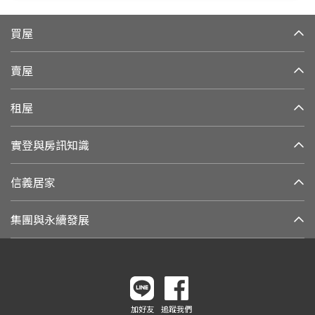
買屋
賣屋
租屋
實登與房訊知識
信義居家
集團與永續發展
加好友
追蹤我們