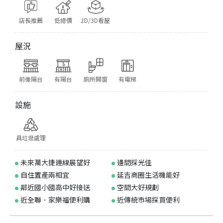
店長推薦
低總價
2D/3D看屋
屋況
前後陽台
有陽台
廁所開窗
有電梯
設施
具垃圾處理
未來萬大捷運線展望好
邊間採光佳
自住置產兩相宜
延吉商圈生活機能好
鄰近國小國高中好接送
空間大好規劃
近全聯．家樂福便利購
近傳統市場採買便利