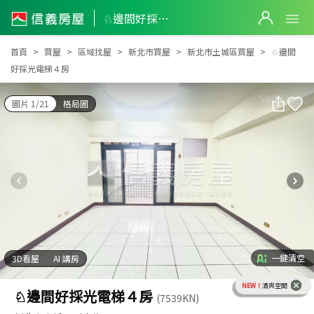
♘邊間好採光電梯４房
♘邊間好採光電梯４房
首頁
買屋
區域找屋
新北市買屋
新北市土城區買屋
♘邊間
好採光電梯４房
圖片 1/21
格局圖
一鍵清空
3D看屋
AI 講房
NEW！
清爽空間
♘邊間好採光電梯４房
(7539KN)