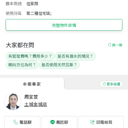
謄本用途
住家用
使用分區
第二種住宅區;
完整物件詳情
大家都在問
換一換
有管理費嗎？費用多少？
是否有漏水的情況？
朝向方位為何？
是否使用天然瓦斯？
本案專家
更多挑選
周宜萱
土城金城店
電話聊
回電給我
義起聊