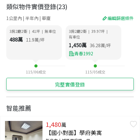
類似物件實價登錄
(
23
)
1公里內 | 半年內 | 華廈
編輯篩選條件
3房2廳2衛
41
坪
無車位
3房2廳2衛
39.97
坪
|
|
|
|
有車位
488
萬
11.9
萬/坪
1,450
萬
36.28
萬/坪
青春1992
115/06
成交
115/05
成交
完整實價登錄
智能推薦
1,480
萬
【國小對面】學府美寓