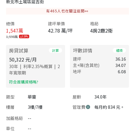
新北市土城區延吉街
有
465
人也在關注這間👀
總價
建坪單價
格局
1,547
萬
42.78 萬/坪
4房2廳2衛
1,598萬
3.19%
房貸試算
坪數詳情
計算
細項
50,322
元/月
建坪
36.16
主+陽(含其他)
34.07
|
|
30
年
利率
2.35
%概算
2
地坪
6.08
年寬限期
​符合首購資格嗎?
類型
華廈
屋齡
34.0年
樓層
3樓/7樓
管理費
每月約 834 元。
加蓋格局
--
車位
--