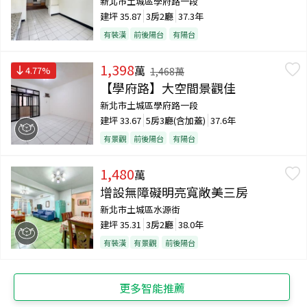
新北市土城區學府路一段
建坪
35.87
3房2廳
37.3年
有裝潢
前後陽台
有陽台
1,398
萬
4.77
%
1,468
萬
【學府路】大空間景觀佳
新北市土城區學府路一段
建坪
33.67
5房3廳(含加蓋)
37.6年
有景觀
前後陽台
有陽台
1,480
萬
增設無障礙明亮寬敞美三房
新北市土城區水源街
建坪
35.31
3房2廳
38.0年
有裝潢
有景觀
前後陽台
更多智能推薦