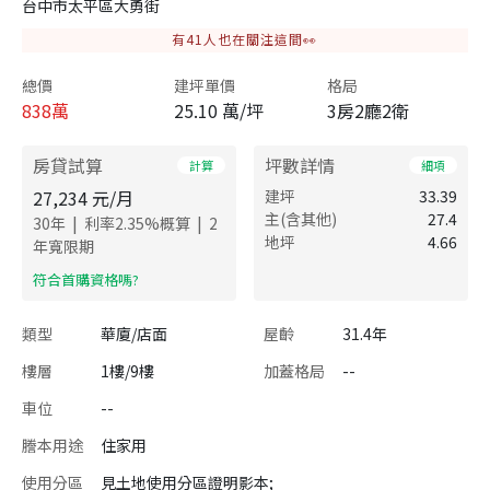
台中市太平區大勇街
有
41
人也在關注這間👀
總價
建坪單價
格局
838
萬
25.10 萬/坪
3房2廳2衛
房貸試算
坪數詳情
計算
細項
27,234
元/月
建坪
33.39
主(含其他)
27.4
|
|
30
年
利率
2.35
%概算
2
地坪
4.66
年寬限期
​符合首購資格嗎?
類型
華廈/店面
屋齡
31.4年
樓層
1樓/9樓
加蓋格局
--
車位
--
謄本用途
住家用
使用分區
見土地使用分區證明影本;