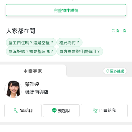
完整物件詳情
大家都在問
換一換
屋主自住嗎？還是空屋？
格局為何？
屋況好嗎？需要整理嗎？
買方需要繳什麼費用？
本案專家
更多挑選
蔡雅婷
機捷南興店
電話聊
回電給我
義起聊