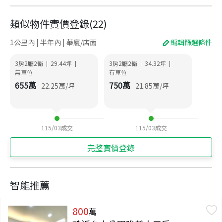
類似物件實價登錄
(
22
)
1公里內 | 半年內 | 華廈/店面
編輯篩選條件
3房2廳2衛
29.44
坪
3房2廳2衛
34.32
坪
|
|
|
|
無車位
有車位
655
萬
750
萬
22.25
萬/坪
21.85
萬/坪
115/03
成交
115/03
成交
完整實價登錄
智能推薦
800
萬