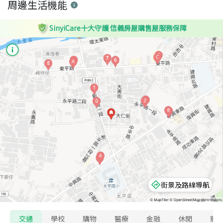
周邊生活機能
SinyiCare十大守護 信義房屋購售屋服務保障
街景及路線導航
交通
學校
購物
醫療
金融
休閒
寵