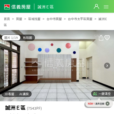
誠洲Ｅ區
誠洲Ｅ區
首頁
買屋
區域找屋
台中市買屋
台中市太平區買屋
誠洲Ｅ
區
圖片 1/19
格局圖
一鍵清空
3D看屋
AI 講房
NEW！
清爽空間
誠洲Ｅ區
(7543PF)