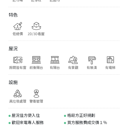
特色
低總價
2D/3D看屋
屋況
房間皆有窗
前後陽台
有陽台
有景觀
有裝潢
有電梯
設施
具垃圾處理
警衛管理
屋況佳方便入住
格局方正好規劃
歡迎來電專人服務
買方服務費成交價１％