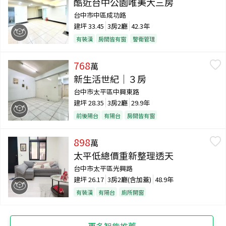
酷近台中公園唯美大三房
台中市中區成功路
建坪
33.45
3房2廳
42.3年
有裝潢
房間皆有窗
警衛管理
768
萬
新生活世紀｜３房
台中市太平區中興東路
建坪
28.35
3房2廳
29.9年
前後陽台
有陽台
房間皆有窗
898
萬
太平低總價重新整理透天
台中市太平區光興路
建坪
26.17
3房2廳(含加蓋)
48.9年
有裝潢
有陽台
廁所開窗
更多智能推薦