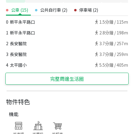
公車
(
15
)
公共自行車
(
2
)
停車場
(
2
)
0
新平永平路口
1.5
分鐘 /
115m
1
新平永平路口
2.8
分鐘 /
198m
2
長安醫院
3.7
分鐘 /
257m
3
長安醫院
3.7
分鐘 /
259m
4
太平國小
5.5
分鐘 /
405m
完整周邊生活圈
物件特色
機能
近市場
近學校
近超市