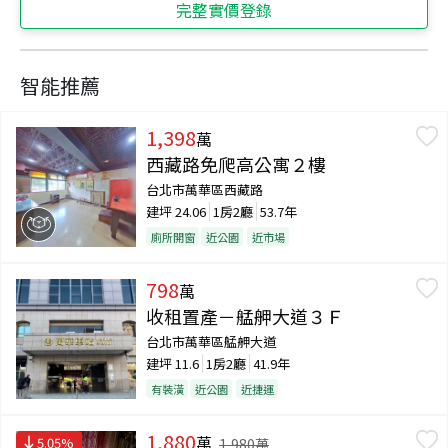
完整實價登錄
智能推薦
1,398
萬
西藏路免爬高公寓２樓
台北市萬華區西藏路
建坪
24.06
1房2廳
53.7年
廁所開窗
近公園
近市場
798
萬
收租置產－艋舺大道３Ｆ
台北市萬華區艋舺大道
建坪
11.6
1房2廳
41.9年
有裝潢
近公園
近捷運
1,880
萬
5.05
%
1,980
萬