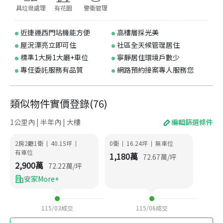
具垃圾處理
有花園
警衛管理
近捷運西門站機能方便
高樓層採光美
屋況漂亮立即可住
社區全天候管理居住
標準1大房1大廳+車位
寧靜居住環境戶數少
專任委託服務有品質
網路預約接案專人服務您
類似物件實價登錄
(
76
)
1公里內 | 半年內 | 大樓
編輯篩選條件
2房2廳1衛
40.15
坪
0衛
16.24
坪
無車位
|
|
|
|
有車位
1,180
萬
72.67
萬/坪
2,900
萬
72.22
萬/坪
安家More+
115/03
成交
115/06
成交