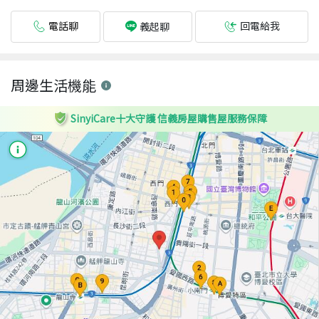
電話聊
回電給我
義起聊
周邊生活機能
SinyiCare十大守護 信義房屋購售屋服務保障