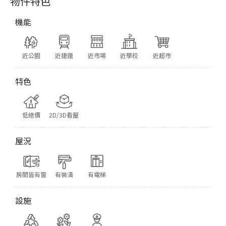
物件特色
機能
近公園
近捷運
近市場
近學校
近超市
特色
低總價
2D/3D看屋
屋況
房間皆有窗
有裝潢
有電梯
設施