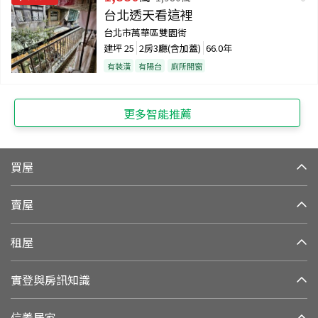
台北透天看這裡
台北市萬華區雙園街
建坪
25
2房3廳(含加蓋)
66.0年
有裝潢
有陽台
廁所開窗
更多智能推薦
買屋
賣屋
租屋
實登與房訊知識
信義居家