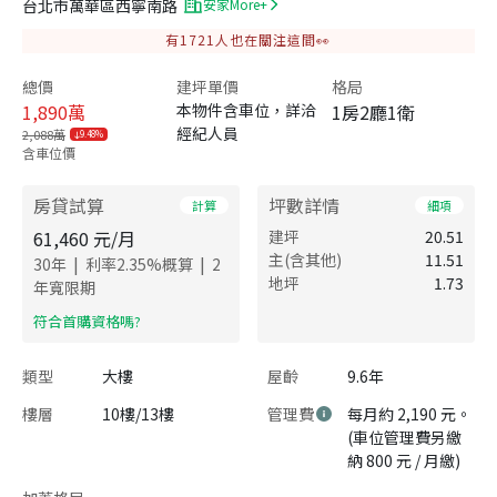
台北市萬華區西寧南路
安家More+
有
1721
人也在關注這間👀
總價
建坪單價
格局
1,890
萬
本物件含車位，詳洽
1房2廳1衛
經紀人員
2,088萬
9.48%
含車位價
房貸試算
坪數詳情
計算
細項
61,460
元/月
建坪
20.51
主(含其他)
11.51
|
|
30
年
利率
2.35
%概算
2
地坪
1.73
年寬限期
​符合首購資格嗎?
類型
大樓
屋齡
9.6年
樓層
10樓/13樓
管理費
每月約 2,190 元。
(車位管理費另繳
納 800 元 / 月繳)