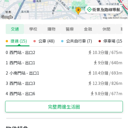
街景及路線導航
交通
學校
購物
醫療
金融
休閒
寵
捷運
(
15
)
公車
(
48
)
公共自行車
(
7
)
停車場
(
15
)
0
西門站 - 出口2
10.3
分鐘 /
675m
1
西門站 - 出口1
9
分鐘 /
640m
2
小南門站 - 出口1
10.4
分鐘 /
693m
3
西門站 - 出口3
12.3
分鐘 /
826m
4
西門站 - 出口6
9.8
分鐘 /
677m
完整周邊生活圈