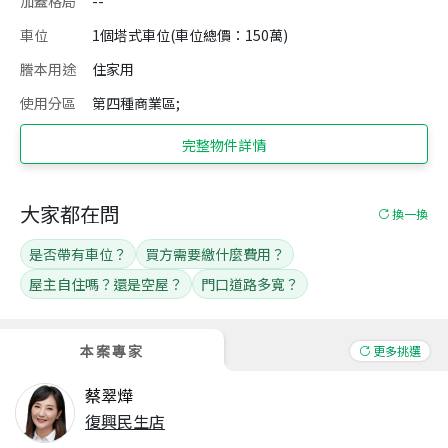
加蓋格局
--
車位
1個塔式車位(車位總價：150萬)
謄本用途
住家用
使用分區
第四種商業區;
完整物件詳情
大家都在問
換一換
是否帶有車位？
買方需要繳什麼費用？
屋主自住嗎？還是空屋？
門口道路多寬？
本案專家
更多挑選
蔡翠燁
復興民生店