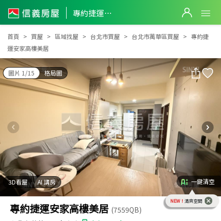
專約捷運安家高樓美居
專約捷運安家高樓美居
首頁
買屋
區域找屋
台北市買屋
台北市萬華區買屋
專約捷
運安家高樓美居
圖片 1/15
格局圖
一鍵清空
3D看屋
AI 講房
NEW！
清爽空間
專約捷運安家高樓美居
(7559QB)