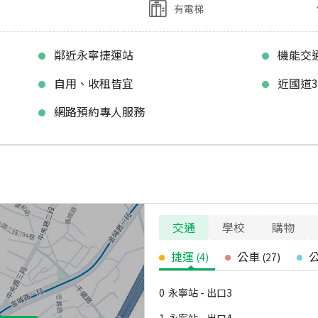
有電梯
鄰近永寧捷運站
機能交
自用、收租皆宜
近國道3
網路預約專人服務
交通
學校
購物
捷運
公車
(
4
)
(
27
)
0
永寧站 - 出口3