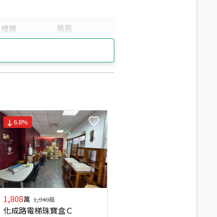
6.8
%
1,808
萬
1,940
萬
化成路電梯珠寶盒Ｃ