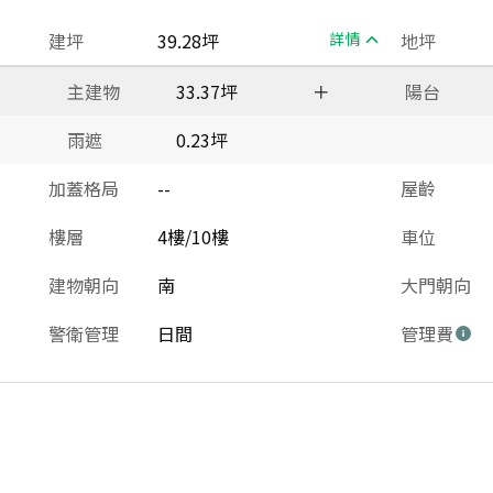
建坪
39.28坪
詳情
地坪
主建物
33.37坪
＋
陽台
雨遮
0.23坪
加蓋格局
--
屋齡
樓層
4樓/10樓
車位
建物朝向
南
大門朝向
警衛管理
日間
管理費