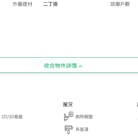
外牆建材
二丁掛
該層戶數
收合物件詳情
屋況
2D/3D看屋
廁所開窗
有裝潢