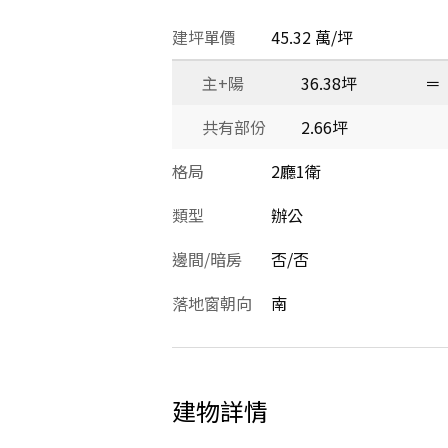
建坪單價
45.32 萬/坪
主+陽
36.38坪
＝
共有部份
2.66坪
格局
2廳1衛
類型
辦公
邊間/暗房
否/否
落地窗朝向
南
建物詳情