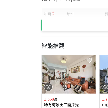
智能推薦
1,568
1,7
萬
稀有河景★三面採光
中