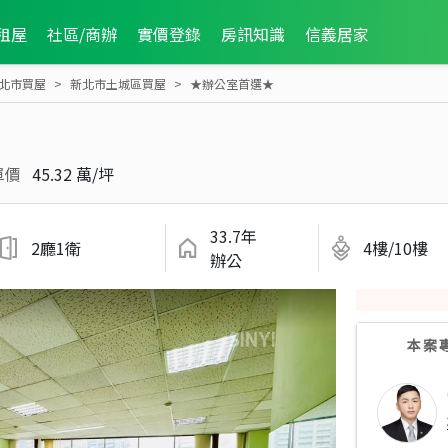
租屋
社區/商辦
實價登錄
房訊知識
信義居家
北市買屋
新北市土城區買屋
★辦公室首選★
單價
45.32 萬/坪
33.7年
2廳1衛
4樓/10樓
辦公
本案