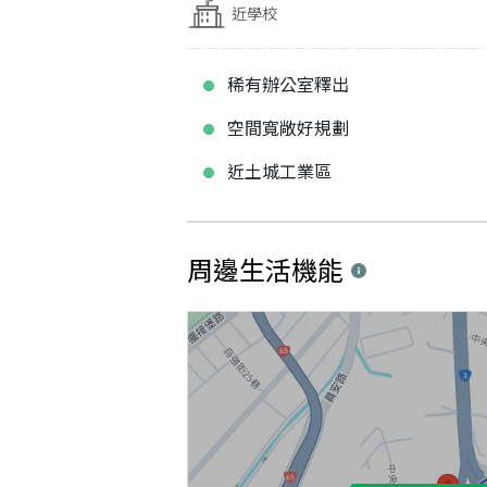
近學校
稀有辦公室釋出
空間寬敞好規劃
近土城工業區
周邊生活機能