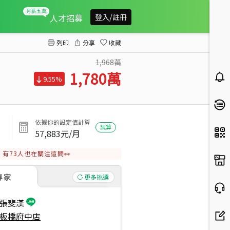
★辦公室首選★
人才招募
登入/註冊
列印
分享
收藏
1,968萬
1,780
萬
9.55%
依據你的設定值計算
試算
57,883
元/月
有
73
人也在關注這間👀
專家
更多挑選
張斐漢
板橋府中店