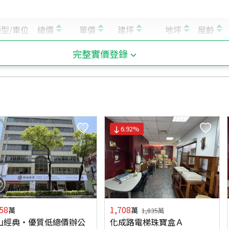
完整實價登錄
6.92
%
58
1,708
萬
萬
1,835
萬
山經典‧優質低總價辦公
化成路電梯珠寶盒Ａ