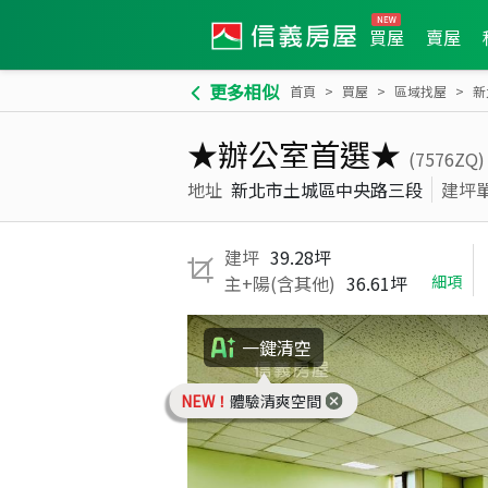
買屋
賣屋
更多相似
首頁
買屋
區域找屋
新
★辦公室首選★
(7576ZQ)
地址
新北市土城區中央路三段
建坪
建坪
39.28坪
主+陽(含其他)
36.61坪
細項
一鍵清空
NEW！
體驗清爽空間