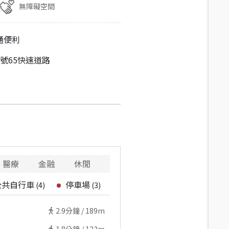
無障礙空間
通便利
號65快速道路
醫療
金融
休閒
寵物
重要設施
公共自行車
停車場
(
4
)
(
3
)
2.9
分鐘 /
189m