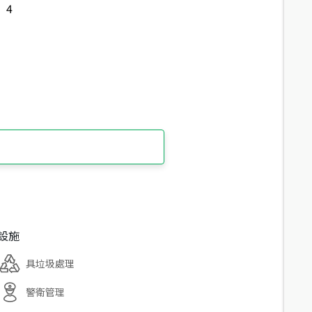
4
設施
具垃圾處理
警衛管理