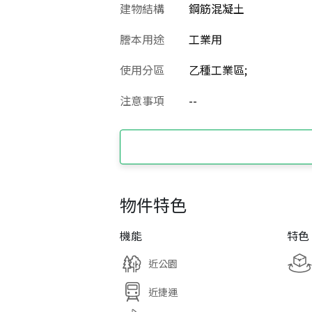
建物結構
鋼筋混凝土
謄本用途
工業用
使用分區
乙種工業區;
注意事項
--
物件特色
機能
特色
近公園
近捷運