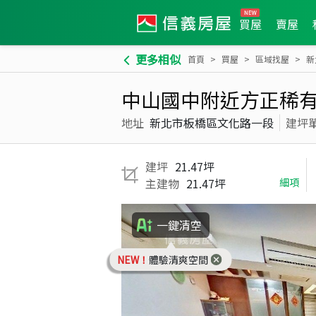
買屋
賣屋
更多相似
首頁
買屋
區域找屋
新
中山國中附近方正稀
地址
新北市板橋區文化路一段
建坪
建坪
21.47坪
主建物
21.47坪
細項
一鍵清空
NEW！
體驗清爽空間