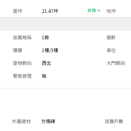
建坪
21.47坪
詳情
地坪
加蓋格局
1房
屋齡
樓層
1樓/3樓
車位
建物朝向
西北
大門朝向
警衛管理
無
外牆建材
方塊磚
該層戶數