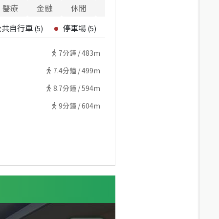
醫療
金融
休閒
寵物
重要設施
公共自行車
停車場
(
5
)
(
5
)
7
分鐘 /
483m
7.4
分鐘 /
499m
8.7
分鐘 /
594m
9
分鐘 /
604m