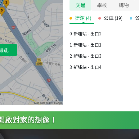
交通
學校
購物
捷運
公車
(
4
)
(
19
)
0
新埔站 - 出口2
1
新埔站 - 出口1
機能
2
新埔站 - 出口3
3
新埔站 - 出口4