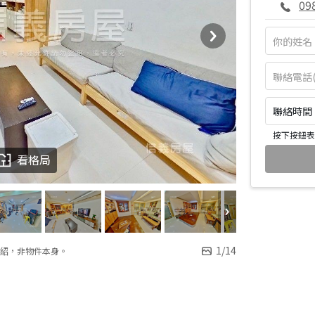
09
聯絡時間：皆
按下按鈕表
看格局
1
/
14
紹，非物件本身。