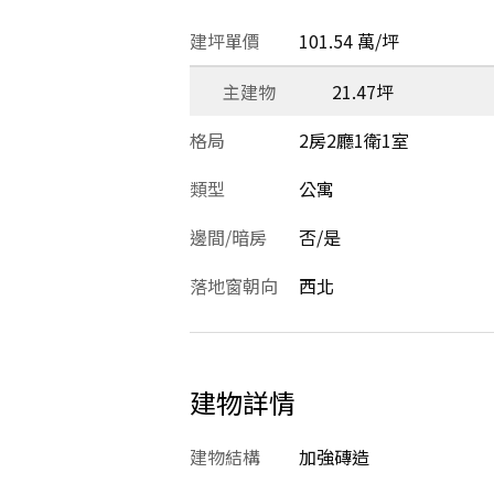
建坪單價
101.54 萬/坪
主建物
21.47坪
格局
2房2廳1衛1室
類型
公寓
邊間/暗房
否/是
落地窗朝向
西北
建物詳情
建物結構
加強磚造