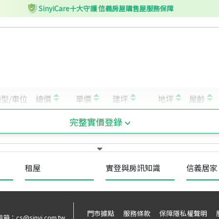
SinyiCare十大守護 信義房屋購售屋服務保障
完整實價登錄
租屋
實登與房訊知識
信義居家
門市據點
服務條款
保障隱私權聲明
信箱：
cs@sinyi.com.tw