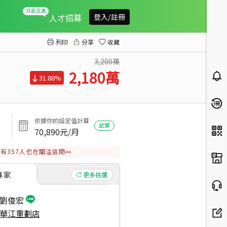
中山國中附近方正稀有一樓
人才招募
登入/註冊
列印
分享
收藏
3,200萬
2,180
萬
31.88%
依據你的設定值計算
試算
70,890
元/月
有
357
人也在關注這間👀
專家
更多挑選
劉俊宏
華江重劃店