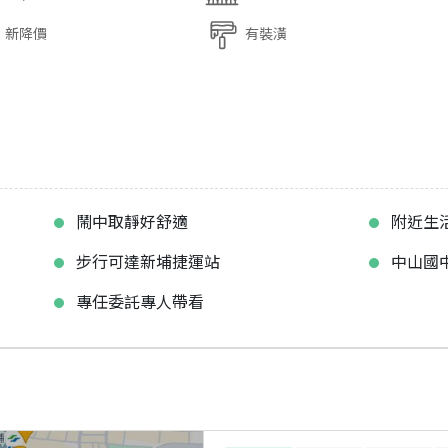
新降價
有裝潢
鬧中取靜好舒適
附近生
步行可達新埔捷運站
中山國
專任委託專人帶看