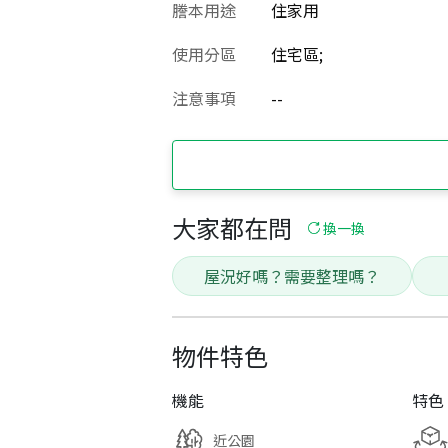
謄本用途
住家用
使用分區
住宅區;
注意事項
--
大家都在問
換一換
屋況好嗎？需要整理嗎？
物件特色
機能
特色
近公園