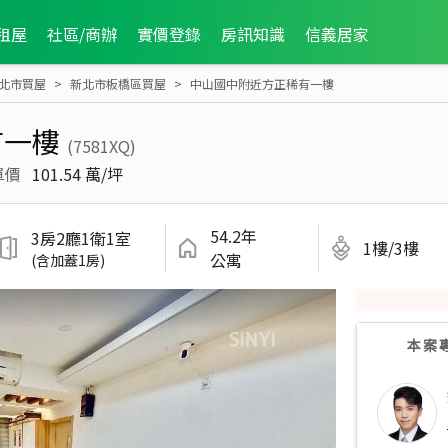
租屋
社區/商辦
實價登錄
房訊知識
信義居家
北市買屋
新北市板橋區買屋
中山國中附近方正稀有一樓
有一樓
(7581XQ)
單價
101.54 萬/坪
54.2年
3房2廳1衛1室
1樓/3樓
公寓
(含加蓋1房)
本案