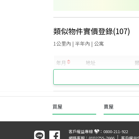
類似物件實價登錄
(
107
)
1公里內 | 半年內 | 公寓
買屋
賣屋
客戶權益專線
：
0800-211-922
網路客服：
(02)2755-7666
客戶權益