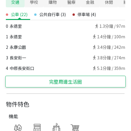
交通
學校
購物
醫療
金融
休閒
寵
公車
(
22
)
公共自行車
(
3
)
停車場
(
4
)
0
永德里
1.3
分鐘 /
97m
1
永德里
1.4
分鐘 /
100m
2
永康公園
3.4
分鐘 /
242m
3
長安街一
3.8
分鐘 /
274m
4
中原長安街口
5.1
分鐘 /
359m
完整周邊生活圈
物件特色
機能