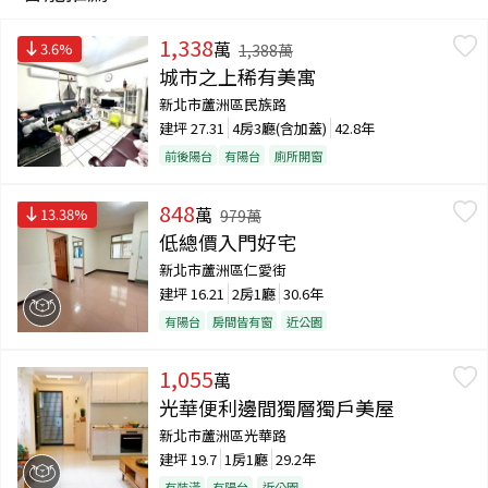
1,338
萬
3.6
%
1,388
萬
城市之上稀有美寓
新北市蘆洲區民族路
建坪
27.31
4房3廳(含加蓋)
42.8年
前後陽台
有陽台
廁所開窗
848
萬
13.38
%
979
萬
低總價入門好宅
新北市蘆洲區仁愛街
建坪
16.21
2房1廳
30.6年
有陽台
房間皆有窗
近公園
1,055
萬
光華便利邊間獨層獨戶美屋
新北市蘆洲區光華路
建坪
19.7
1房1廳
29.2年
有裝潢
有陽台
近公園