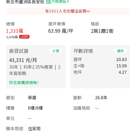
新北市蘆洲區長安街
大樹建設
有
1011
人也在關注這間👀
總價
建坪單價
格局
1,333
萬
63.99 萬/坪
2房1廳1衛
1,398萬
4.65%
房貸試算
坪數詳情
計算
細項
43,331
元/月
建坪
20.83
主+陽
15.99
|
|
30
年
利率
2.35
%概算
2
地坪
4.27
年寬限期
​符合首購資格嗎?
類型
華廈
屋齡
26.8年
樓層
6樓/6樓
加蓋格局
--
車位
--
謄本用途
住家用