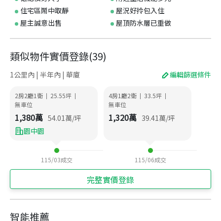
住宅區鬧中取靜
屋況好拎包入住
屋主誠意出售
屋頂防水層已重做
類似物件實價登錄
(
39
)
1公里內 | 半年內 | 華廈
編輯篩選條件
2房2廳1衛
25.55
坪
4房1廳2衛
33.5
坪
|
|
|
|
無車位
無車位
1,380
萬
1,320
萬
54.01
萬/坪
39.41
萬/坪
園中園
115/03
成交
115/06
成交
完整實價登錄
智能推薦