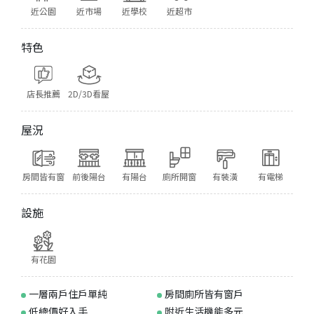
近公園
近市場
近學校
近超市
特色
店長推薦
2D/3D看屋
屋況
房間皆有窗
前後陽台
有陽台
廁所開窗
有裝潢
有電梯
設施
有花園
一層兩戶住戶單純
房間廁所皆有窗戶
低總價好入手
附近生活機能多元