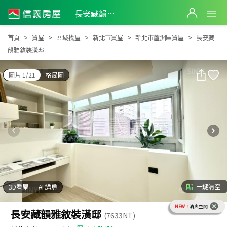
長安藏韻雅敘裝潢邸
長安藏韻雅敘裝潢邸
首頁
買屋
區域找屋
新北市買屋
新北市蘆洲區買屋
長安藏
韻雅敘裝潢邸
圖片 1/21
格局圖
一鍵清空
3D看屋
AI 講房
NEW！
清爽空間
長安藏韻雅敘裝潢邸
(7633NT)