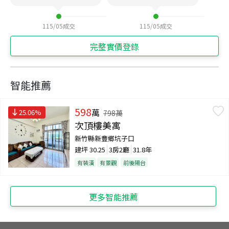
115/05
成交
115/05
成交
完整實價登錄
智能推薦
598
萬
25.06
%
798
萬
次頂樓美寓
新竹縣新豐鄉坑子口
建坪
30.25
3房2廳
31.8年
有裝潢
有景觀
前後陽台
更多智能推薦