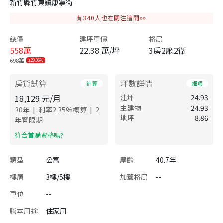
新竹縣竹東鎮康寧街
有
340
人也在關注這間👀
總價
建坪單價
格局
558
萬
22.38 萬/坪
3房2廳2衛
698萬
20.06%
房貸試算
坪數詳情
計算
細項
18,129
元/月
建坪
24.93
主建物
24.93
|
|
30
年
利率
2.35
%概算
2
地坪
8.86
年寬限期
​符合首購資格嗎?
類型
公寓
屋齡
40.7年
樓層
3樓/5樓
加蓋格局
--
車位
--
謄本用途
住家用