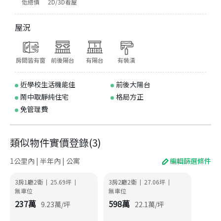
低總價
2D/3D看屋
屋況
房間皆有窗
前後陽台
有陽台
有裝潢
近學校生活機能佳
前後大陽台
鬧中取靜純住宅
格局方正
免管理費
類似物件實價登錄
(
3
)
1公里內 | 半年內 | 公寓
編輯篩選條件
3房1廳2衛
25.69
坪
3房2廳2衛
27.06
坪
|
|
|
|
無車位
無車位
237
萬
598
萬
9.23
萬/坪
22.1
萬/坪