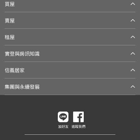
買屋
賣屋
租屋
實登與房訊知識
信義居家
集團與永續發展
加好友
追蹤我們