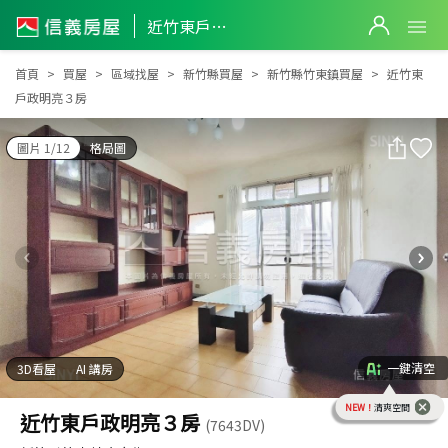
近竹東戶政明亮３房
近竹東戶政明亮３房
首頁
買屋
區域找屋
新竹縣買屋
新竹縣竹東鎮買屋
近竹東
戶政明亮３房
圖片 1/12
格局圖
一鍵清空
3D看屋
AI 講房
NEW！
清爽空間
近竹東戶政明亮３房
(7643DV)