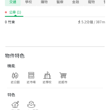
交通
學校
購物
醫療
金融
寵物
警
公車
(
1
)
0
竹東
5.2
分鐘 /
387m
物件特色
機能
近公園
近市場
近學校
近超市
特色