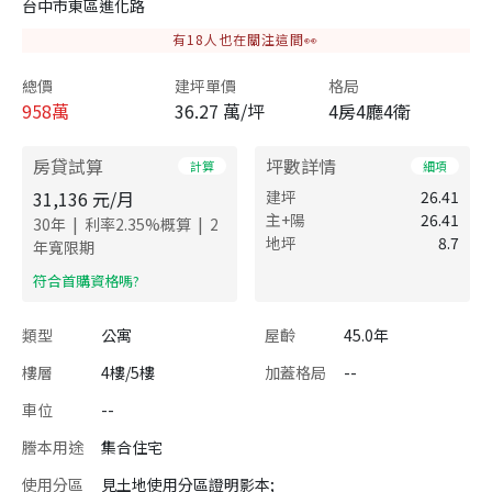
台中市東區進化路
有
18
人也在關注這間👀
總價
建坪單價
格局
958
萬
36.27 萬/坪
4房4廳4衛
房貸試算
坪數詳情
計算
細項
31,136
元/月
建坪
26.41
主+陽
26.41
|
|
30
年
利率
2.35
%概算
2
地坪
8.7
年寬限期
​符合首購資格嗎?
類型
公寓
屋齡
45.0年
樓層
4樓/5樓
加蓋格局
--
車位
--
謄本用途
集合住宅
使用分區
見土地使用分區證明影本;