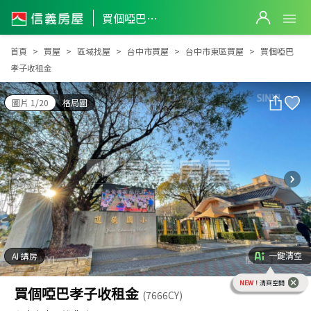
買個啞巴孝子收租金
買個啞巴孝子收租金
首頁
買屋
區域找屋
台中市買屋
台中市東區買屋
買個啞巴
孝子收租金
圖片 1/20
格局圖
一鍵清空
AI 講房
NEW！
清爽空間
買個啞巴孝子收租金
(7666CY)