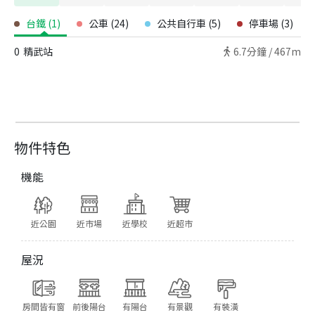
台鐵
(
1
)
公車
(
24
)
公共自行車
(
5
)
停車場
(
3
)
0
精武站
6.7
分鐘 /
467m
物件特色
機能
近公園
近市場
近學校
近超市
屋況
房間皆有窗
前後陽台
有陽台
有景觀
有裝潢