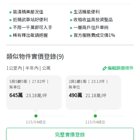
裝潢精美屋況佳
生活機能便利
近精武車站好便利
收租收益高投資聖品
不用一千萬即可入手
一層兩戶住戶單純
稀有釋出敬請把握
買方服務費成交價1%
類似物件實價登錄
(
9
)
1公里內 | 半年內 | 公寓
編輯篩選條件
5房5廳5衛
27.82
坪
2房1廳1衛
23.13
坪
|
|
|
|
無車位
無車位
645
萬
490
萬
23.18
萬/坪
21.18
萬/坪
115/04
成交
115/04
成交
完整實價登錄