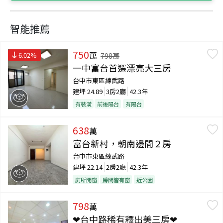
智能推薦
750
萬
6.02
%
798
萬
一中富台首選漂亮大三房
台中市東區練武路
建坪
24.89
3房2廳
42.3年
有裝潢
前後陽台
有陽台
638
萬
富台新村，朝南邊間２房
台中市東區練武路
建坪
22.14
2房2廳
42.3年
廁所開窗
房間皆有窗
近公園
798
萬
❤台中路稀有釋出美三房❤