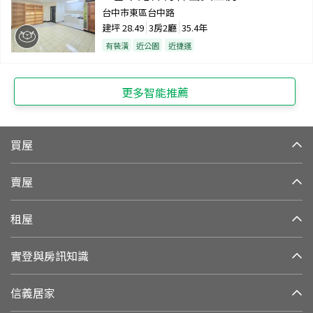
台中市東區台中路
建坪
28.49
3房2廳
35.4年
有裝潢
近公園
近捷運
更多智能推薦
買屋
賣屋
租屋
實登與房訊知識
信義居家