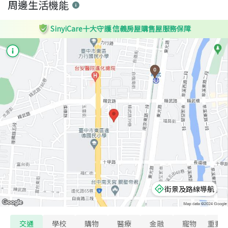
周邊生活機能
SinyiCare十大守護 信義房屋購售屋服務保障
街景及路線導航
交通
學校
購物
醫療
金融
寵物
重要