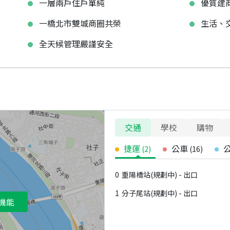
一層兩戶住戶單純
優質建
一橋北市雙城商圈共榮
生活、
全天候管理嚴謹安全
交通
學校
購物
捷運
公車
(
2
)
(
16
)
0
重陽橋站(規劃中) - 出口
1
分子尾站(規劃中) - 出口
機能