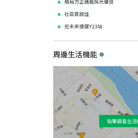
格局方正通風採光優良
社區質感佳
近未來捷運Y23站
周邊生活機能
點擊觀看生活