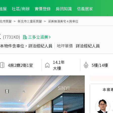
租屋
社區/商辦
實價登錄
房訊知識
信義居家
北市買屋
新北市三重區買屋
涵美裝潢美宅４房車位
位
(7731KD)
三多立涵美
本物件含車位，詳洽經紀人員
地坪單價
詳洽經紀人員
14.1年
4房2廳2衛1室
5樓/14樓
大樓
本案