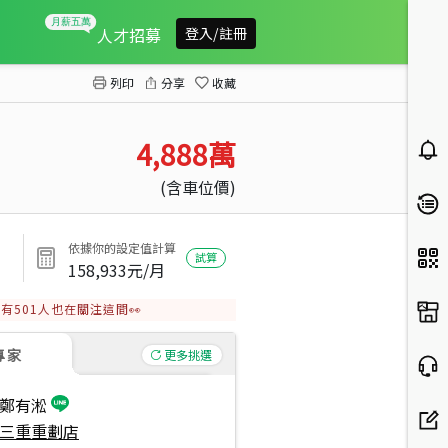
涵美裝潢美宅４房車位
人才招募
登入/註冊
列印
分享
收藏
4,888
萬
(含車位價)
依據你的設定值計算
試算
158,933
元/月
有
501
人也在關注這間👀
專家
更多挑選
鄭有淞
三重重劃店