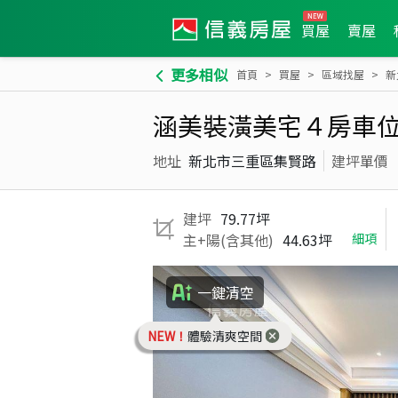
買屋
賣屋
更多相似
首頁
買屋
區域找屋
新
涵美裝潢美宅４房車
地址
新北市三重區集賢路
建坪單價
建坪
79.77坪
主+陽(含其他)
44.63坪
細項
一鍵清空
NEW！
體驗清爽空間