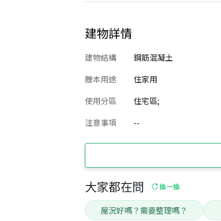
建物詳情
建物結構
鋼筋混凝土
謄本用途
住家用
使用分區
住宅區;
注意事項
--
大家都在問
換一換
屋況好嗎？需要整理嗎？