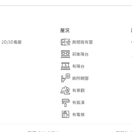
屋況
2D/3D看屋
房間皆有窗
前後陽台
有陽台
廁所開窗
有景觀
有裝潢
有電梯