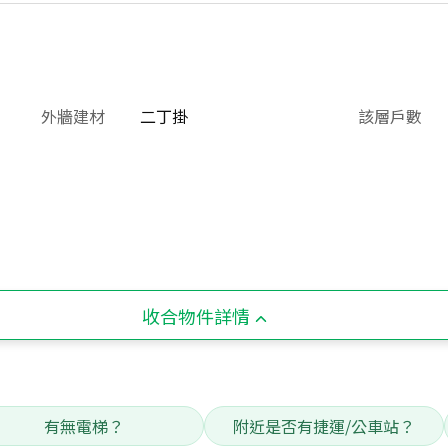
外牆建材
二丁掛
該層戶數
收合物件詳情
有無電梯？
附近是否有捷運/公車站？