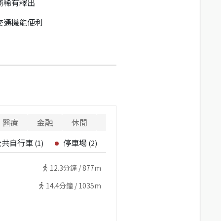
商稀有釋出
交通機能便利
醫療
金融
休閒
寵物
重要設施
公共自行車
停車場
(
1
)
(
2
)
12.3
分鐘 /
877m
14.4
分鐘 /
1035m