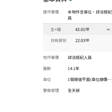
建坪單價
本物件含車位，詳洽經紀
員
主+陽
43.01坪
＝
共有部份
22.03坪
地坪單價
詳洽經紀人員
屋齡
14.1年
車位
1個坡道平面(車位總價：250萬)
警衛管理
全天候