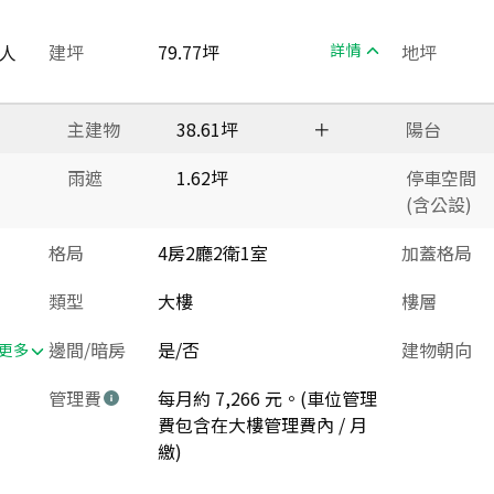
人
建坪
79.77坪
詳情
地坪
主建物
38.61坪
＋
陽台
雨遮
1.62坪
停車空間
(含公設)
格局
4房2廳2衛1室
加蓋格局
類型
大樓
樓層
邊間/暗房
是/否
建物朝向
更多
管理費
每月約 7,266 元。(車位管理
費包含在大樓管理費內 / 月
繳)