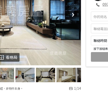
09
聯絡時間：皆
按下按鈕表
看格局
1
/
14
紹，非物件本身。