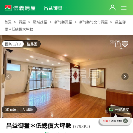
昌益御璽＊低總價大坪數
昌益御璽＊低總價大坪數
首頁
買屋
區域找屋
新竹縣買屋
新竹縣竹北市買屋
昌益御
璽＊低總價大坪數
圖片 1/18
格局圖
一鍵清空
3D看屋
AI 講房
NEW！
清爽空間
昌益御璽＊低總價大坪數
(7793KJ)