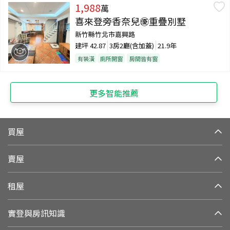
1,988
萬
喜來登旁香奈兒㊝重疊別墅
新竹縣竹北市嘉興路
建坪
42.87
3房2廳(含加蓋)
21.9年
有裝潢
廁所開窗
房間皆有窗
更多智能推薦
買屋
賣屋
租屋
實登與房訊知識