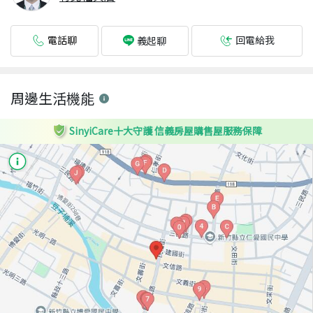
電話聊
回電給我
義起聊
周邊生活機能
SinyiCare十大守護 信義房屋購售屋服務保障