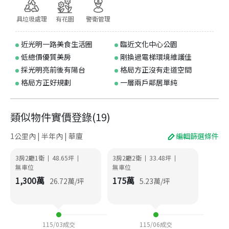
具垃圾處理
有花園
警衛管理
近光明一路美食生活圈
臨近文化中心公園
低總價優質美房
剛換過電梯環境維護佳
採光明亮前後有陽台
格局方正沒有走道空間
格局方正好規劃
一層兩戶鄰居單純
類似物件實價登錄
(
19
)
1公里內 | 半年內 | 華廈
編輯篩選條件
3房2廳1衛
48.65
坪
3房2廳2衛
33.48
坪
|
|
|
|
無車位
無車位
1,300
萬
175
萬
26.72
萬/坪
5.23
萬/坪
115/03
成交
115/06
成交