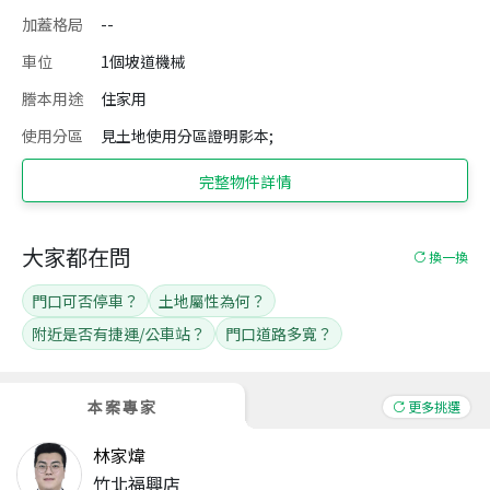
加蓋格局
--
車位
1個坡道機械
謄本用途
住家用
使用分區
見土地使用分區證明影本;
完整物件詳情
大家都在問
換一換
門口可否停車？
土地屬性為何？
附近是否有捷運/公車站？
門口道路多寬？
本案專家
更多挑選
林家煒
竹北福興店