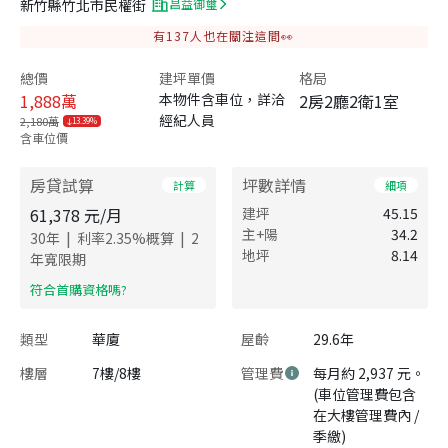
新竹縣竹北市民權街
昌益御璽
有
137
人也在關注這間👀
總價
建坪單價
格局
1,888
萬
本物件含車位，詳洽
2房2廳2衛1室
經紀人員
2,180萬
13.39%
含車位價
房貸試算
坪數詳情
計算
細項
61,378
元/月
建坪
45.15
主+陽
34.2
|
|
30
年
利率
2.35
%概算
2
地坪
8.14
年寬限期
​符合首購資格嗎?
類型
華廈
屋齡
29.6年
樓層
7樓/8樓
管理費
每月約 2,937 元。
(車位管理費包含
在大樓管理費內 /
季繳)