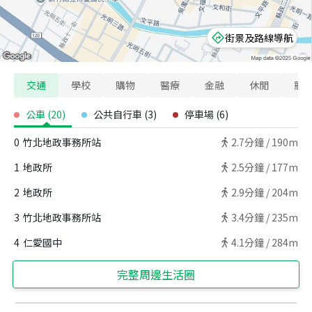
街景及路線導航
交通
學校
購物
醫療
金融
休閒
寵
公車
(
20
)
公共自行車
(
3
)
停車場
(
6
)
0
竹北地政事務所站
2.7
分鐘 /
190m
1
地政所
2.5
分鐘 /
177m
2
地政所
2.9
分鐘 /
204m
3
竹北地政事務所站
3.4
分鐘 /
235m
4
仁愛國中
4.1
分鐘 /
284m
完整周邊生活圈