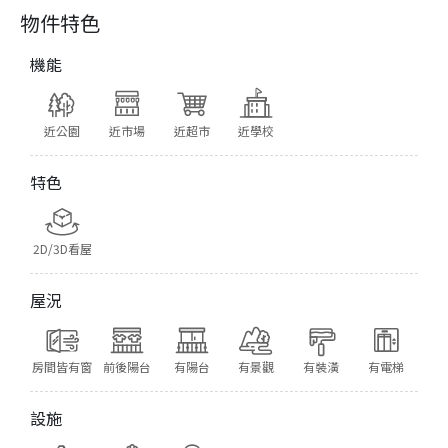
物件特色
機能
近公園
近市場
近超市
近學校
特色
2D/3D看屋
屋況
房間皆有窗
前後陽台
有陽台
有景觀
有裝潢
有電梯
設施