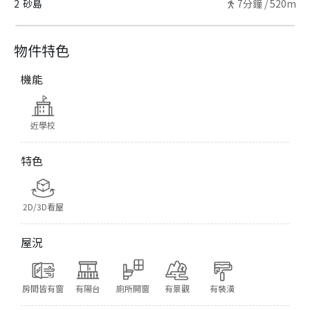
2
砂島
7
分鐘 /
520m
物件特色
機能
近學校
特色
2D/3D看屋
屋況
房間皆有窗
有陽台
廁所開窗
有景觀
有裝潢