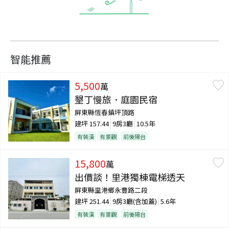
智能推薦
5,500
萬
墾丁慢旅．庭園民宿
屏東縣恆春鎮坪頂路
建坪
157.44
9房3廳
10.5年
有裝潢
有景觀
前後陽台
15,800
萬
出價談！里港獨棟電梯透天
屏東縣里港鄉永豐路二段
建坪
251.44
9房3廳(含加蓋)
5.6年
有裝潢
有景觀
前後陽台