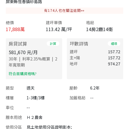
屏東縣恆春鎮砂島路
有
174
人也在關注這間👀
總價
建坪單價
格局
17,888
萬
113.42 萬/坪
14房2廳14衛
房貸試算
坪數詳情
計算
細項
581,670
元/月
建坪
157.72
主+陽
157.72
|
|
30
年
利率
2.35
%概算
2
地坪
974.27
年寬限期
​符合首購資格嗎?
類型
透天
屋齡
6.2年
樓層
1-3樓/3樓
加蓋格局
--
車位
--
謄本用途
Ｈ２農舍
使用分區
見土地使用分區證明影本;