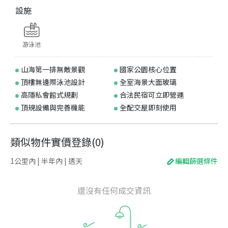
設施
游泳池
山海第一排無敵景觀
國家公園核心位置
頂樓無邊際泳池設計
全室海景大面玻璃
高隱私會館式規劃
合法民宿可立即營運
頂規設備與完善機能
全配交屋即刻使用
類似物件實價登錄
(
0
)
1公里內 | 半年內 | 透天
編輯篩選條件
還沒有任何成交資訊