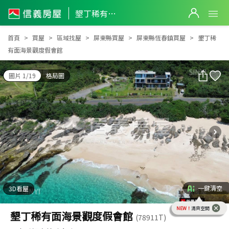
墾丁稀有面海景觀度假會館
墾丁稀有面海景觀度假會館
首頁
買屋
區域找屋
屏東縣買屋
屏東縣恆春鎮買屋
墾丁稀
有面海景觀度假會館
圖片 1/19
格局圖
一鍵清空
3D看屋
NEW！
清爽空間
墾丁稀有面海景觀度假會館
(78911T)