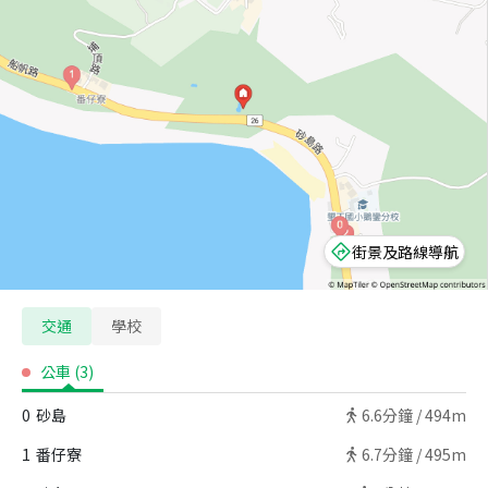
街景及路線導航
交通
學校
公車
(
3
)
0
砂島
6.6
分鐘 /
494m
1
番仔寮
6.7
分鐘 /
495m