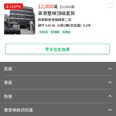
12,800
萬
14.67
%
15,000
萬
東港整棟頂級套房
屏東縣東港鎮興東二街
建坪
540.96
50房3廳(含加蓋)
6.0年
有裝潢
有景觀
有陽台
更多智能推薦
買屋
賣屋
租屋
實登與房訊知識